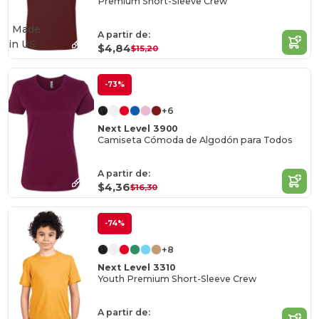
Premium Short-Sleeve Crew
Made
A partir de:
in
US
$4,84
$15,20
-73%
+6
Next Level 3900
Camiseta Cómoda de Algodón para Todos
A partir de:
$4,36
$16,30
-74%
+8
Next Level 3310
Youth Premium Short-Sleeve Crew
A partir de: