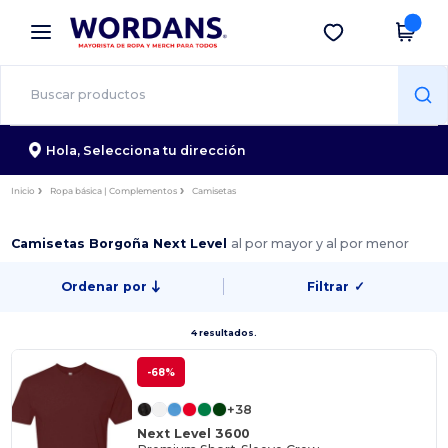
×
App de Wordans
Descargar app
¡Mejores precios en app!
Hola,
Selecciona tu dirección
Inicio
Ropa básica | Complementos
Camisetas
Camisetas Borgoña Next Level
al por mayor y al por menor
Ordenar por
Filtrar
✓
4 resultados.
-68%
+38
Next Level 3600