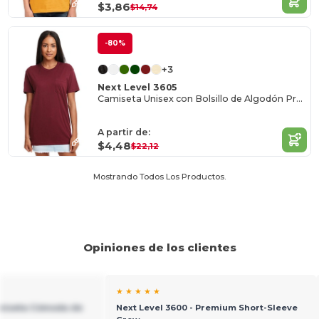
$3,86
$14,74
-80%
+3
Next Level 3605
Camiseta Unisex con Bolsillo de Algodón Premium
A partir de:
$4,48
$22,12
Mostrando Todos Los Productos.
Opiniones de los clientes
★ ★ ★ ★ ★
amiseta Cómoda de
Next Level 3600 - Premium Short-Sleeve