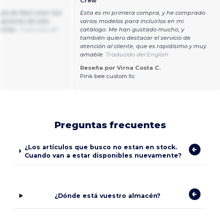
Crew
as de Next Level. Son
Esta es mi primera compra, y he comprado
opciones de color.
varios modelos para incluirlos en mi
inilos.
Traducido del
catálogo. Me han gustado mucho, y
también quiero destacar el servicio de
atención al cliente, que es rapidísimo y muy
amable.
Traducido del English
Reseña por Virna Costa C.
Pink bee custom llc
Preguntas frecuentes
¿Los artículos que busco no estan en stock.
Cuando van a estar disponibles nuevamente?
¿Dónde está vuestro almacén?