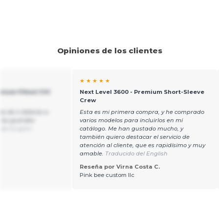
Opiniones de los clientes
★ ★ ★ ★ ★
emium Fitted CVC
Next Level 3600 - Premium Short-Sleeve
Crew
as de 4 dólares a
Esta es mi primera compra, y he comprado
 los grandes
varios modelos para incluirlos en mi
del English
catálogo. Me han gustado mucho, y
también quiero destacar el servicio de
atención al cliente, que es rapidísimo y muy
amable.
Traducido del English
Reseña por Virna Costa C.
Pink bee custom llc