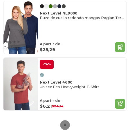
Next Level NL9000
Buzo de cuello redondo mangas Raglan Terry Unisex
Organic
A partir de:
Cotton
$25,29
-74%
Next Level 4600
Unisex Eco Heavyweight T-Shirt
A partir de:
$6,21
$24,14