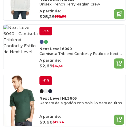
Unisex French Terry Raglan Crew
A partir de:
$25,29
$52,50
-81%
Next Level 6040
Camiseta Triblend Confort y Estilo de Next Level
A partir de:
$2,69
$14,50
-21%
Next Level NL3605
Remera de algodón con bolsillo para adultos
A partir de:
$9,66
$12,24