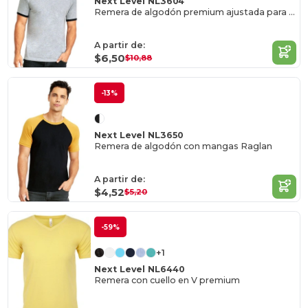
Next Level NL3604
Remera de algodón premium ajustada para hombres
A partir de:
$6,50
$10,88
-13%
Next Level NL3650
Remera de algodón con mangas Raglan
A partir de:
$4,52
$5,20
-59%
+1
Next Level NL6440
Remera con cuello en V premium