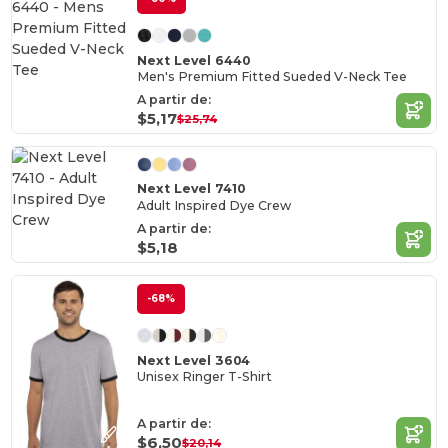
Next Level 6440
Men's Premium Fitted Sueded V-Neck Tee
A partir de:
$5,17
$25,74
Next Level 7410
Adult Inspired Dye Crew
A partir de:
$5,18
-68%
Next Level 3604
Unisex Ringer T-Shirt
A partir de:
$6,50
$20,14