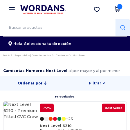
×
App de Wordans
Descargar app
¡Mejores precios en app!
Hola,
Selecciona tu dirección
Inicio
Ropa básica | Complementos
Camisetas
Hombres
Camisetas Hombres Next Level
al por mayor y al por menor
Ordenar por
Filtrar
✓
34 resultados.
-72%
Best Seller
+23
Next Level 6210