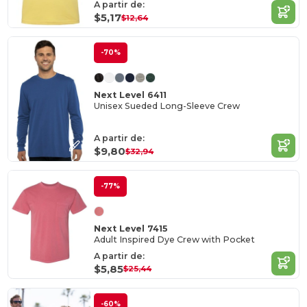
A partir de:
$5,17
$12,64
-70%
Next Level 6411
Unisex Sueded Long-Sleeve Crew
A partir de:
$9,80
$32,94
-77%
Next Level 7415
Adult Inspired Dye Crew with Pocket
A partir de:
$5,85
$25,44
-60%