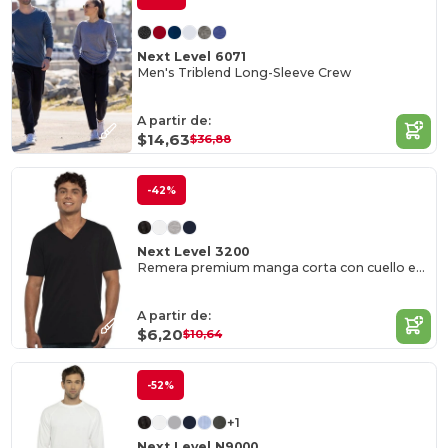
Next Level 6071
Men's Triblend Long-Sleeve Crew
A partir de:
$14,63
$36,88
-42%
Next Level 3200
Remera premium manga corta con cuello en V
A partir de:
$6,20
$10,64
-52%
+1
Next Level N9000