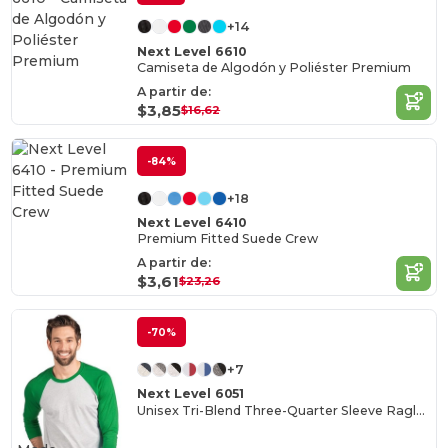
+14
Next Level 6610
Camiseta de Algodón y Poliéster Premium
A partir de:
$3,85
$16,62
-84%
+18
Next Level 6410
Premium Fitted Suede Crew
A partir de:
$3,61
$23,26
-70%
+7
Next Level 6051
Unisex Tri-Blend Three-Quarter Sleeve Raglan Tee