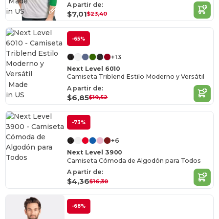
Made
A partir de:
in
US
$7,01
$23,40
-65%
+13
Next Level 6010
Camiseta Triblend Estilo Moderno y Versátil
Made
A partir de:
in
US
$6,85
$19,52
-73%
+6
Next Level 3900
Camiseta Cómoda de Algodón para Todos
A partir de:
$4,36
$16,30
-68%