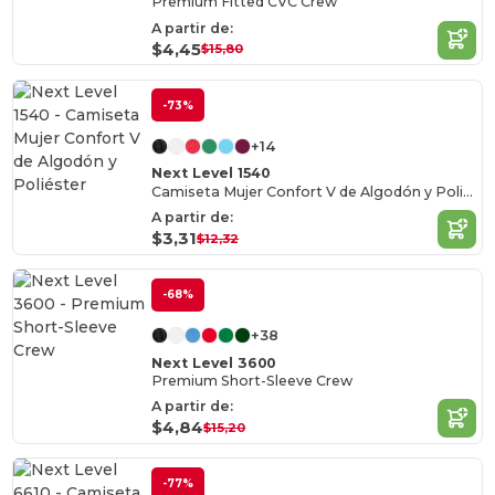
Premium Fitted CVC Crew
A partir de:
$4,45
$15,80
-73%
+14
Next Level 1540
Camiseta Mujer Confort V de Algodón y Poliéster
A partir de:
$3,31
$12,32
-68%
+38
Next Level 3600
Premium Short-Sleeve Crew
A partir de:
$4,84
$15,20
-77%