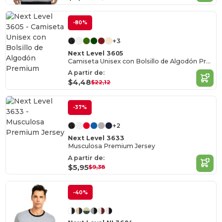
-80%
+3
Next Level 3605
Camiseta Unisex con Bolsillo de Algodón Premium
A partir de:
$4,48
$22,12
-37%
+2
Next Level 3633
Musculosa Premium Jersey
A partir de:
$5,95
$9,38
-40%