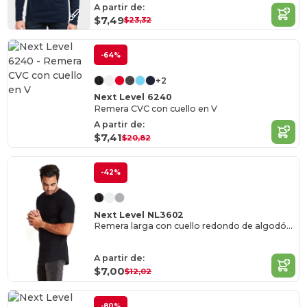
A partir de:
$7,49
$23,32
-64%
+2
Next Level 6240
Remera CVC con cuello en V
A partir de:
$7,41
$20,82
-42%
Next Level NL3602
Remera larga con cuello redondo de algodón para hombre
A partir de:
$7,00
$12,02
-80%