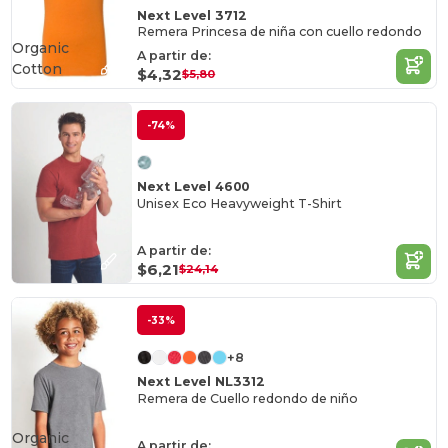
Next Level 3712
Remera Princesa de niña con cuello redondo
Organic
A partir de:
Cotton
$4,32
$5,80
-74%
Next Level 4600
Unisex Eco Heavyweight T-Shirt
A partir de:
$6,21
$24,14
-33%
+8
Next Level NL3312
Remera de Cuello redondo de niño
Organic
A partir de: