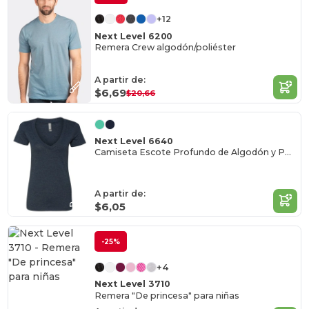
+12
Next Level 6200
Remera Crew algodón/poliéster
A partir de:
$6,69
$20,66
Next Level 6640
Camiseta Escote Profundo de Algodón y Poliéster
A partir de:
$6,05
-25%
+4
Next Level 3710
Remera "De princesa" para niñas