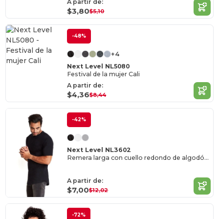
A partir de:
$3,80
$5,10
-48%
+4
Next Level NL5080
Festival de la mujer Cali
A partir de:
$4,36
$8,44
-42%
Next Level NL3602
Remera larga con cuello redondo de algodón para hombre
A partir de:
$7,00
$12,02
-72%