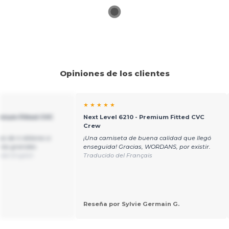
Opiniones de los clientes
★ ★ ★ ★ ★
emium Fitted CVC
Next Level 6210 - Premium Fitted CVC
Crew
as de 4 dólares a
¡Una camiseta de buena calidad que llegó
 los grandes
enseguida! Gracias, WORDANS, por existir.
del English
Traducido del Français
Reseña por Sylvie Germain G.