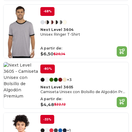
-68%
Next Level 3604
Unisex Ringer T-Shirt
A partir de:
$6,50
$20,14
-80%
+3
Next Level 3605
Camiseta Unisex con Bolsillo de Algodón Premium
A partir de:
$4,48
$22,12
-35%
+1