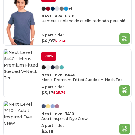
+1
Next Level 6310
Remera Triblend de cuello redondo para niños
A partir de:
$4,97
$17,66
-80%
Next Level 6440
Men's Premium Fitted Sueded V-Neck Tee
A partir de:
$5,17
$25,74
Next Level 7410
Adult Inspired Dye Crew
A partir de:
$5,18