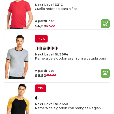
Next Level 3312
Cuello redondo para niños
A partir de:
$4,58
$7,00
-40%
Next Level NL3604
Remera de algodón premium ajustada para hombres
A partir de:
$6,50
$10,88
-13%
Next Level NL3650
Remera de algodón con mangas Raglan