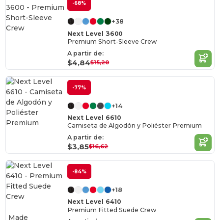
-68%
+38
Next Level 3600
Premium Short-Sleeve Crew
A partir de:
$4,84
$15,20
-77%
+14
Next Level 6610
Camiseta de Algodón y Poliéster Premium
A partir de:
$3,85
$16,62
-84%
+18
Next Level 6410
Premium Fitted Suede Crew
Made