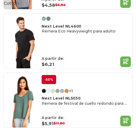
Cotton
$4,58
$6,84
Next Level NL4600
Remera Eco Heavyweight para adulto
A partir de:
$6,21
-50%
+1
Next Level NL5030
Remera de festival de cuello redondo para mujer
A partir de:
$5,91
$11,80