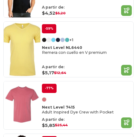
A partir de:
$4,52
$5,20
-59%
+1
Next Level NL6440
Remera con cuello en V premium
A partir de:
$5,17
$12,64
-77%
Next Level 7415
Adult Inspired Dye Crew with Pocket
A partir de:
$5,85
$25,44