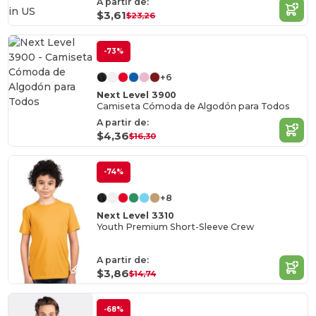
A partir de:
in
US
$3,61
$23,26
-73%
+6
Next Level 3900
Camiseta Cómoda de Algodón para Todos
A partir de:
$4,36
$16,30
-74%
+8
Next Level 3310
Youth Premium Short-Sleeve Crew
A partir de:
$3,86
$14,74
-68%