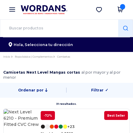
×
App de Wordans
Descargar app
¡Mejores precios en app!
Hola,
Selecciona tu dirección
Inicio
Ropa básica | Complementos
Camisetas
Camisetas Next Level Mangas cortas
al por mayor y al por
menor
Ordenar por
Filtrar
✓
31 resultados.
-72%
Best Seller
+23