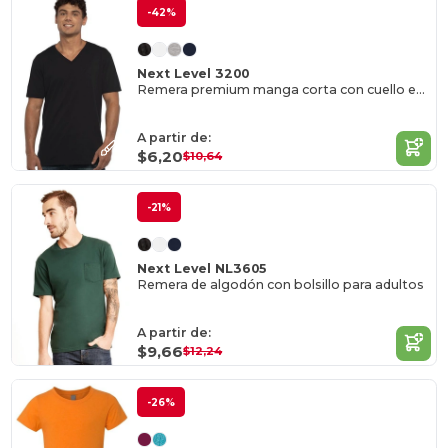
-42%
Next Level 3200
Remera premium manga corta con cuello en V
A partir de:
$6,20
$10,64
-21%
Next Level NL3605
Remera de algodón con bolsillo para adultos
A partir de:
$9,66
$12,24
-26%