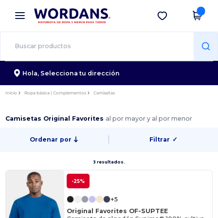
×
App de Wordans
Descargar app
¡Mejores precios en app!
Hola,
Selecciona tu dirección
Inicio
Ropa básica | Complementos
Camisetas
Camisetas Original Favorites
al por mayor y al por menor
Ordenar por
Filtrar
✓
3 resultados.
-25%
+5
Original Favorites OF-SUPTEE