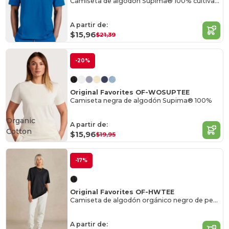
Camiseta de algodón Supima® 100% cultivado
A partir de:
$15,96
$21,39
-20%
Original Favorites OF-WOSUPTEE
Camiseta negra de algodón Supima® 100%
Organic
A partir de:
Cotton
$15,96
$19,95
-17%
Original Favorites OF-HWTEE
Camiseta de algodón orgánico negro de peso pesado
A partir de: