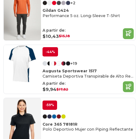
+2
Gildan G424
Performance 5 oz. Long-Sleeve T-Shirt
A partir de:
$10,43
$15,18
-44%
+19
Augusta Sportswear 1517
Camiseta Deportiva Transpirable de Alto Rendimiento
A partir de:
$9,94
$17,82
-59%
Core 365 78181R
Polo Deportivo Mujer con Piping Reflectante