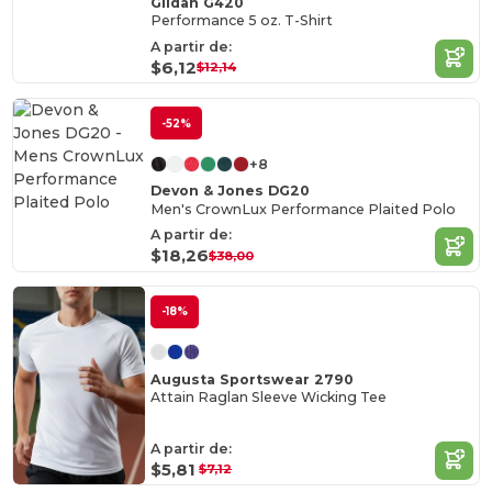
Gildan G420
Performance 5 oz. T-Shirt
A partir de:
$6,12
$12,14
-52%
+8
Devon & Jones DG20
Men's CrownLux Performance Plaited Polo
A partir de:
$18,26
$38,00
-18%
Augusta Sportswear 2790
Attain Raglan Sleeve Wicking Tee
A partir de:
$5,81
$7,12