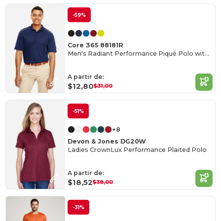
-59%
Core 365 88181R
Men's Radiant Performance Piqué Polo with Reflective Piping
A partir de:
$12,80
$31,00
-51%
+8
Devon & Jones DG20W
Ladies CrownLux Performance Plaited Polo
A partir de:
$18,52
$38,00
-31%