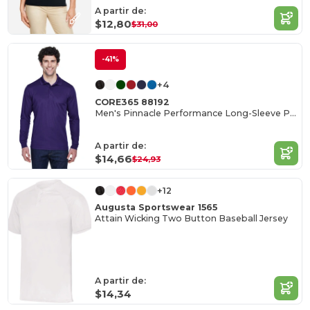
A partir de:
$12,80
$31,00
-41%
+4
CORE365 88192
Men's Pinnacle Performance Long-Sleeve Piqué Polo
A partir de:
$14,66
$24,93
+12
Augusta Sportswear 1565
Attain Wicking Two Button Baseball Jersey
A partir de:
$14,34