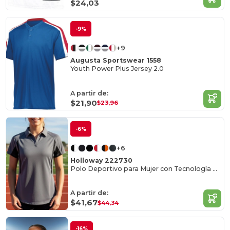
$24,03
-9%
+9
Augusta Sportswear 1558
Youth Power Plus Jersey 2.0
A partir de:
$21,90
$23,96
-6%
+6
Holloway 222730
Polo Deportivo para Mujer con Tecnología Antienganche
A partir de:
$41,67
$44,34
-16%