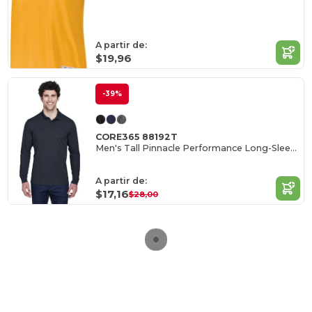
A partir de:
$19,96
-39%
CORE365 88192T
Men's Tall Pinnacle Performance Long-Sleeve Piqué Polo
A partir de:
$17,16
$28,00