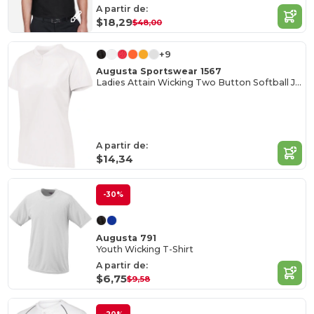
A partir de:
$18,29
$48,00
+9
Augusta Sportswear 1567
Ladies Attain Wicking Two Button Softball Jersey
A partir de:
$14,34
-30%
Augusta 791
Youth Wicking T-Shirt
A partir de:
$6,75
$9,58