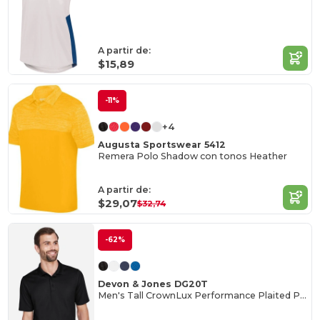
A partir de:
$15,89
-11%
+4
Augusta Sportswear 5412
Remera Polo Shadow con tonos Heather
A partir de:
$29,07
$32,74
-62%
Devon & Jones DG20T
Men's Tall CrownLux Performance Plaited Polo