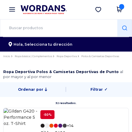
×
App de Wordans
Descargar app
¡Mejores precios en app!
Hola,
Selecciona tu dirección
Inicio
Ropa básica | Complementos
Ropa Deportiva
Polos & Camisetas Deportivas
Ropa Deportiva Polos & Camisetas Deportivas de Punto
al
por mayor y al por menor
Ordenar por
Filtrar
✓
32 resultados.
-50%
+14