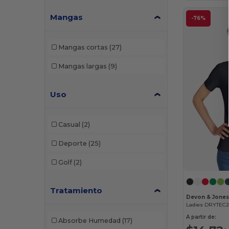
Mangas
-76%
Mangas cortas
(27)
Mangas largas
(9)
Uso
Casual
(2)
Deporte
(25)
Golf
(2)
Tratamiento
Devon & Jone
Ladies DRYTEC2
A partir de:
Absorbe Humedad
(17)