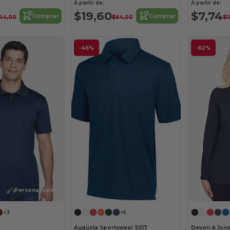
A partir de:
A partir de:
$19,60
$7,74
Comprar
Comprar
44,00
$64,00
$1
-46%
-62%
¡Personalízalo!
+3
+5
Augusta Sportswear 5017
Devon & Jon