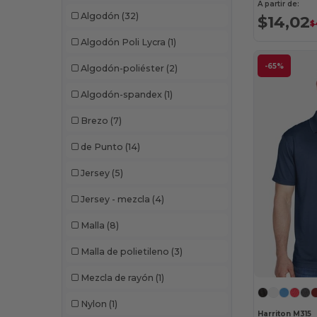
A partir de:
Algodón
(32)
$14,02
$
Algodón Poli Lycra
(1)
-65%
Algodón-poliéster
(2)
Algodón-spandex
(1)
Brezo
(7)
de Punto
(14)
Jersey
(5)
Jersey - mezcla
(4)
Malla
(8)
Malla de polietileno
(3)
Mezcla de rayón
(1)
Nylon
(1)
Harriton M315