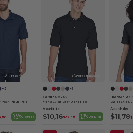
¡Personalízalo!
¡Personalízalo!
+15
+6
Harriton M265
Harriton M2
y Mesh Piqué Polo
Men's 5.6 oz. Easy Blend Polo
Ladies 5.6 oz. 
A partir de:
A partir de:
$10,16
$11,78
Comprar
Comprar
0,00
$42,00
$