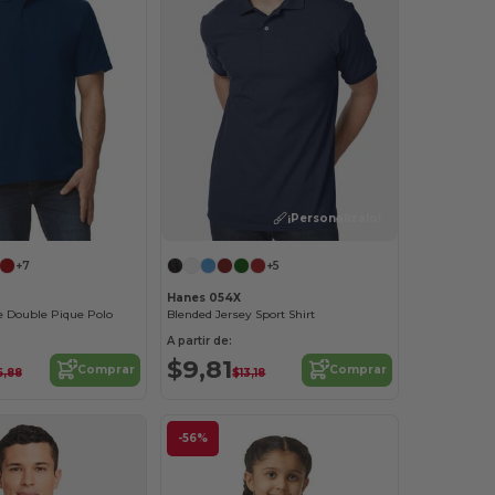
¡Personalízalo!
+7
+5
Hanes 054X
e Double Pique Polo
Blended Jersey Sport Shirt
A partir de:
$9,81
Comprar
Comprar
6,88
$13,18
-56%