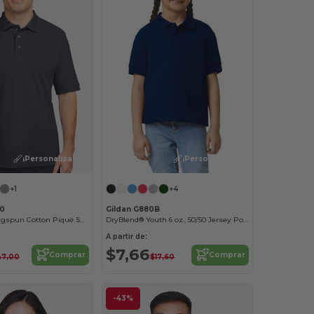
¡Personalízalo!
¡Personalízalo!
+1
+4
00
Gildan G880B
Men's 6 oz. Ringspun Cotton Piqué Short-Sleeve Polo
DryBlend® Youth 6 oz., 50/50 Jersey Polo
A partir de:
$7,66
Comprar
Comprar
47,00
$17,60
-43%