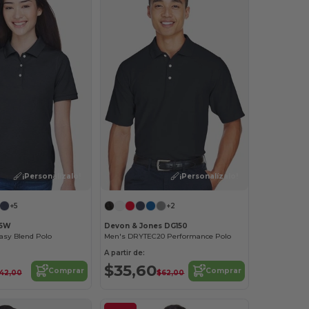
¡Personalízalo!
¡Personalízalo!
+5
+2
65W
Devon & Jones DG150
Easy Blend Polo
Men's DRYTEC20 Performance Polo
A partir de:
$35,60
Comprar
Comprar
42,00
$62,00