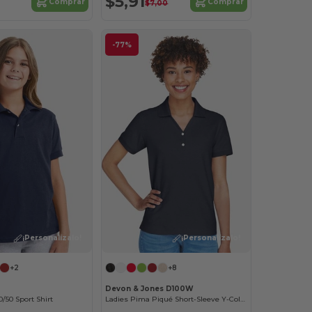
$5,91
Comprar
Comprar
$7,00
-77%
¡Personalízalo!
¡Personalízalo!
+2
+8
Devon & Jones D100W
/50 Sport Shirt
Ladies Pima Piqué Short-Sleeve Y-Collar Polo