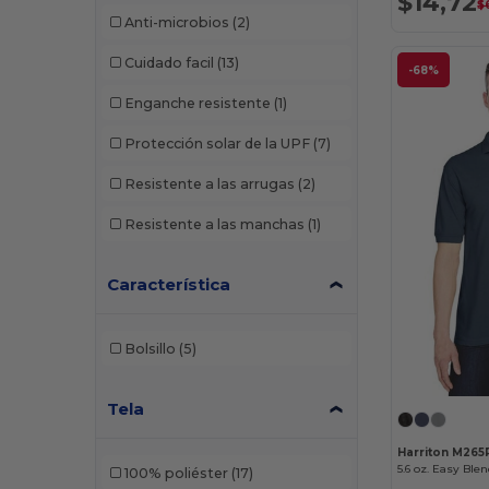
$14,72
$
Anti-microbios
(2)
Cuidado facil
(13)
-68%
Enganche resistente
(1)
Protección solar de la UPF
(7)
Resistente a las arrugas
(2)
Resistente a las manchas
(1)
Característica
Bolsillo
(5)
Tela
Harriton M265
5.6 oz. Easy Ble
100% poliéster
(17)