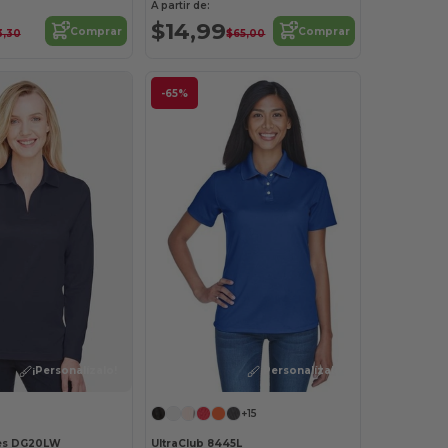
A partir de:
$14,99
Comprar
Comprar
3,30
$65,00
-65%
¡Personalízalo!
¡Personalízalo!
+15
es DG20LW
UltraClub 8445L