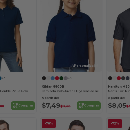
¡Personalízalo!
+3
+3
Gildan 8800B
Harriton M2
e Double Pique Polo
Camiseta Polo Juvenil DryBlend de Gildan
A partir de:
A partir de:
$7,49
$8,05
Comprar
Comprar
,88
$17,60
$
-76%
-72%