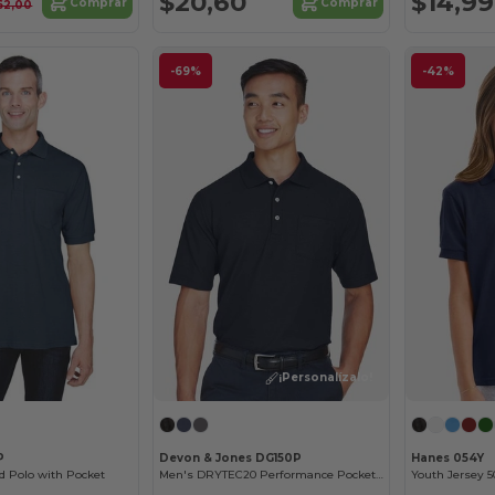
$20,60
$14,99
Comprar
Comprar
62,00
-69%
-42%
¡Personalízalo!
P
Devon & Jones DG150P
Hanes 054Y
nd Polo with Pocket
Men's DRYTEC20 Performance Pocket Polo
Youth Jersey 50