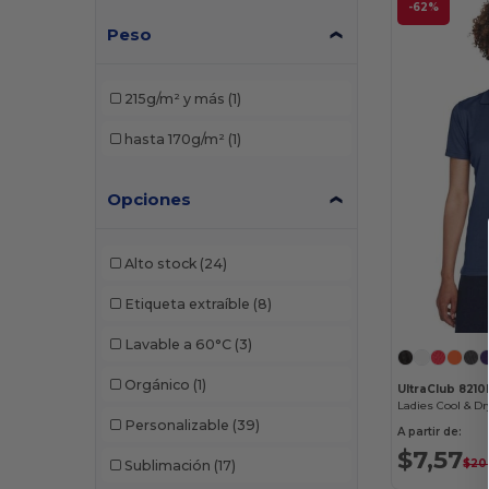
-62%
Peso
W29
(2)
W30
(11)
215g/m² y más
(1)
W32
(7)
hasta 170g/m²
(1)
W33
(2)
Opciones
W35
(4)
W50
(3)
Alto stock
(24)
W51
(1)
Etiqueta extraíble
(8)
W52
(4)
Lavable a 60°C
(3)
Orgánico
(1)
UltraClub 8210
Ladies Cool & D
Personalizable
(39)
A partir de:
$7,57
$20
Sublimación
(17)