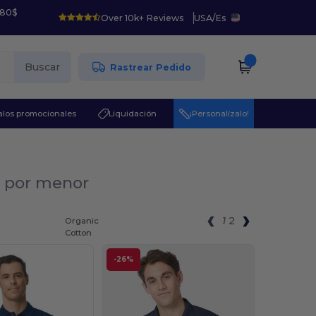
 80$
Over 10k+ Reviews
USA
/
Es
Buscar
Rastrear Pedido
los promocionales
Liquidación
¡Personalízalo!
l por menor
1
2
Organic
Cotton
-26%