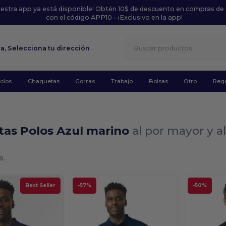
uestra app ya está disponible! Obtén 10$ de descuento en compras de
con el código APP10 – ¡Exclusivo en la app!
la,
Selecciona tu dirección
olos
Chaquetas
Gorras
Trabajo
Bolsas
Otro
Rega
tas Polos Azul marino
al por mayor y a
s.
Best Seller
-57%
-50%