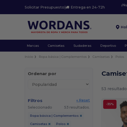
¡N
Solicitar Presupuesto
|
Entrega en 24-72h
Ho
Marcas
Camisetas
Sudaderas
Deportivo
P
Inicio
Ropa básica | Complementos
Camisetas
Polos
Camise
Ordenar por
53 resultado
Filtros
« Reset
-35%
Seleccionado
53 resultados.
Ropa básica | Complementos
Camisetas
Polos