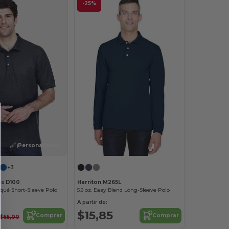
-25%
¡Personalízalo!
+3
es D100
Harriton M265L
qué Short-Sleeve Polo
5.6 oz. Easy Blend Long-Sleeve Polo
A partir de:
$15,85
Comprar
Comprar
$65,00