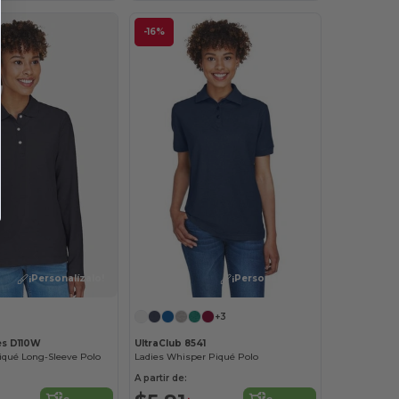
-16%
¡Personalízalo!
¡Personalízalo!
+3
es D110W
UltraClub 8541
iqué Long-Sleeve Polo
Ladies Whisper Piqué Polo
A partir de: