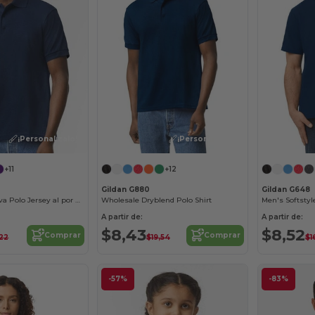
¡Personalízalo!
¡Personalízalo!
+11
+12
Gildan G880
Gildan G648
Remera Deportiva Polo Jersey al por mayor
Wholesale Dryblend Polo Shirt
Men's Softstyl
A partir de:
A partir de:
$8,43
$8,52
Comprar
Comprar
,22
$19,54
$1
-57%
-83%