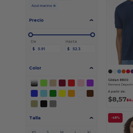
Azul marino
Precio
De
Hasta
$
$
Color
Gildan 8800
A partir de:
$8,57
$13
Talla
-48%
XS
S
M
L
XL