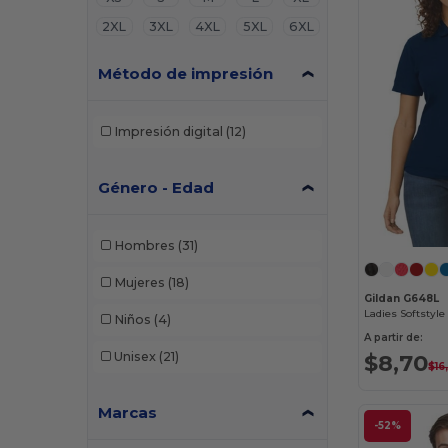
2XL
3XL
4XL
5XL
6XL
Método de impresión
Impresión digital
(12)
Género - Edad
Hombres
(31)
Mujeres
(18)
Gildan G648L
Ladies Softstyl
Niños
(4)
A partir de:
$8,70
Unisex
(21)
$16
Marcas
-52%