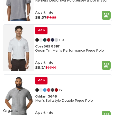
Remera Deportiva Polo Jersey al por mayor
A partir de:
$8,57
$13,22
-66%
+10
Core365 88181
Origin Tm Men's Performance Pique Polo
A partir de:
$9,21
$27,00
-50%
+7
Gildan G648
Men's Softstyle Double Pique Polo
Organic
A partir de: