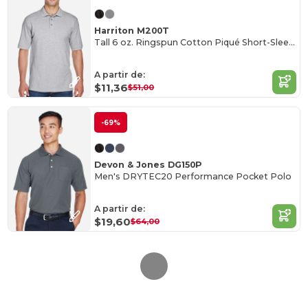
Harriton M200T
Tall 6 oz. Ringspun Cotton Piqué Short-Sleeve Polo
A partir de:
$11,36
$51,00
-69%
Devon & Jones DG150P
Men's DRYTEC20 Performance Pocket Polo
A partir de:
$19,60
$64,00