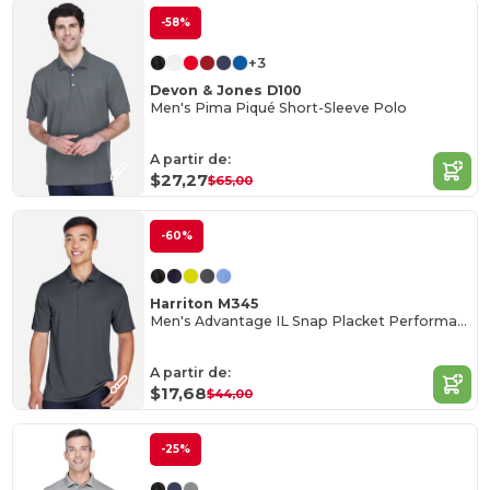
-58%
+3
Devon & Jones D100
Men's Pima Piqué Short-Sleeve Polo
A partir de:
$27,27
$65,00
-60%
Harriton M345
Men's Advantage IL Snap Placket Performance Polo
A partir de:
$17,68
$44,00
-25%