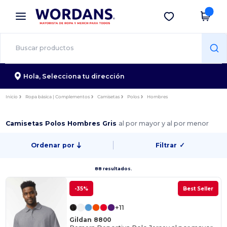
×
App de Wordans
Descargar app
¡Mejores precios en app!
Hola,
Selecciona tu dirección
Inicio
Ropa básica | Complementos
Camisetas
Polos
Hombres
Camisetas Polos Hombres Gris
al por mayor y al por menor
Ordenar por
Filtrar
✓
88 resultados.
-35%
Best Seller
+11
Gildan 8800