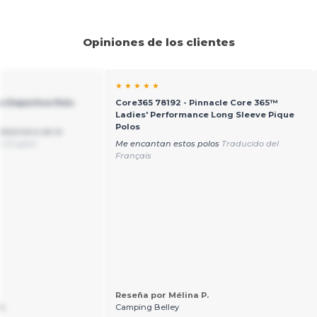
Opiniones de los clientes
★ ★ ★ ★ ★
a Deportiva Polo
Core365 78192 - Pinnacle Core 365™
Ladies' Performance Long Sleeve Pique
Polos
delantera de la
l English
Me encantan estos polos
Traducido del
Français
Reseña por Mélina P.
R.
Camping Belley