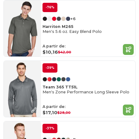
-76%
+6
Harriton M265
Men's 5.6 oz. Easy Blend Polo
A partir de:
$10,16
$42,00
-39%
Team 365 TT51L
Men's Zone Performance Long Sleeve Polo
A partir de:
$17,10
$28,00
-37%