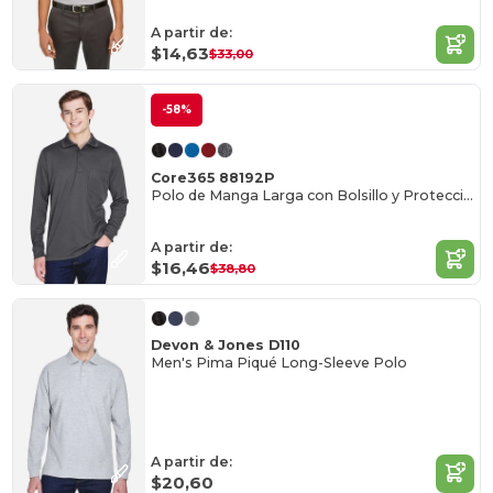
A partir de:
$14,63
$33,00
-58%
Core365 88192P
Polo de Manga Larga con Bolsillo y Protección UV
A partir de:
$16,46
$38,80
Devon & Jones D110
Men's Pima Piqué Long-Sleeve Polo
A partir de:
$20,60