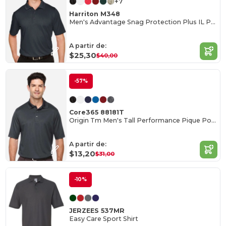
+7
Harriton M348
Men's Advantage Snag Protection Plus IL Polo
A partir de:
$25,30
$40,00
-57%
Core365 88181T
Origin Tm Men's Tall Performance Pique Polo
A partir de:
$13,20
$31,00
-10%
JERZEES 537MR
Easy Care Sport Shirt