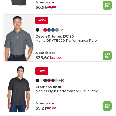
A partir de:
$6,96
$7,70
-43%
+2
Devon & Jones DG150
Men's DRYTEC20 Performance Polo
A partir de:
$35,60
$62,00
-49%
+10
CORE365 88181
Men's Origin Performance Piqué Polo
A partir de:
$9,21
$18,00