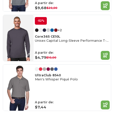
A partir de:
$9,68
$20,00
-52%
+2
Core365 CE10L
Unisex Capital Long-Sleeve Performance T-Shirt
A partir de:
$4,79
$10,00
UltraClub 8540
Men's Whisper Piqué Polo
A partir de:
$7,44