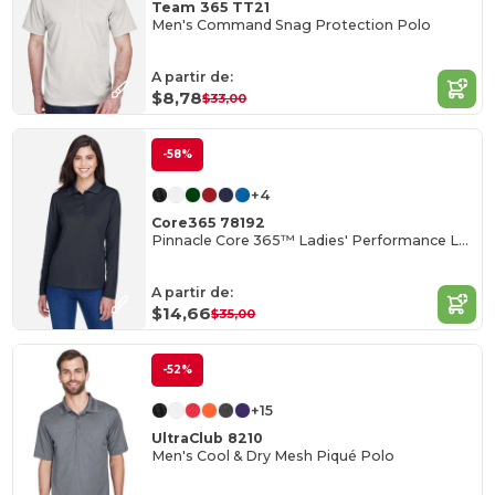
Team 365 TT21
Men's Command Snag Protection Polo
A partir de:
$8,78
$33,00
-58%
+4
Core365 78192
Pinnacle Core 365™ Ladies' Performance Long Sleeve Pique Polos
A partir de:
$14,66
$35,00
-52%
+15
UltraClub 8210
Men's Cool & Dry Mesh Piqué Polo