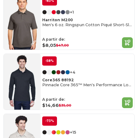
-83%
+1
Harriton M200
Men's 6 oz. Ringspun Cotton Piqué Short-Sleeve Polo
A partir de:
$8,05
$47,00
-58%
+4
Core365 88192
Pinnacle Core 365™ Men's Performance Long Sleeve Pique Polos
A partir de:
$14,66
$35,00
-73%
+15