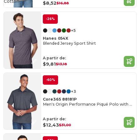
Cotton
$8,52
$16,88
-26%
+5
Hanes 054X
Blended Jersey Sport Shirt
A partir de:
$9,81
$13,18
-60%
+3
Core365 88181P
Men's Origin Performance Piqué Polo with Pocket
A partir de:
$12,43
$31,00