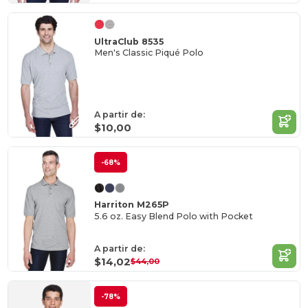
UltraClub 8535
Men's Classic Piqué Polo
A partir de:
$10,00
-68%
Harriton M265P
5.6 oz. Easy Blend Polo with Pocket
A partir de:
$14,02
$44,00
-78%