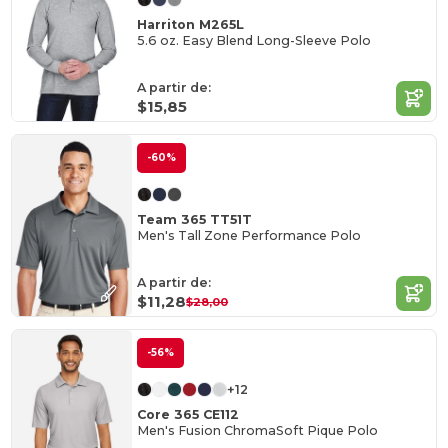
Harriton M265L
5.6 oz. Easy Blend Long-Sleeve Polo
A partir de:
$15,85
-60%
Team 365 TT51T
Men's Tall Zone Performance Polo
A partir de:
$11,28
$28,00
-56%
+12
Core 365 CE112
Men's Fusion ChromaSoft Pique Polo