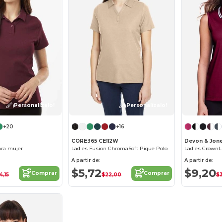
¡Personalízalo!
¡Personalízalo!
+20
+16
CORE365 CE112W
Devon & Jon
ara mujer
Ladies Fusion ChromaSoft Pique Polo
A partir de:
A partir de:
$5,72
$9,20
Comprar
Comprar
4,15
$22,00
$