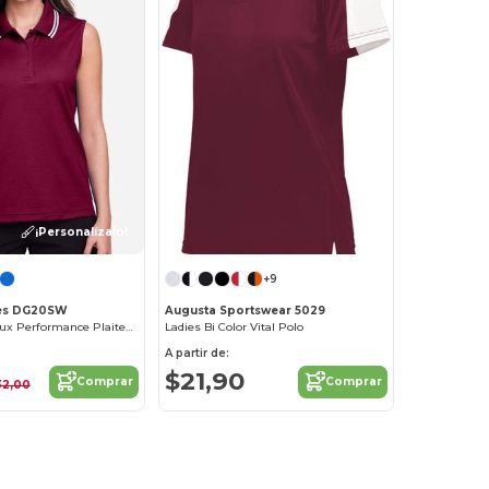
¡Personalízalo!
+9
es DG20SW
Augusta Sportswear 5029
Ladies CrownLux Performance Plaited Tipped Sleeveless Polo
Ladies Bi Color Vital Polo
A partir de:
$21,90
Comprar
Comprar
32,00