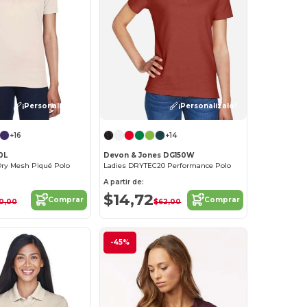
¡Personalízalo!
¡Personalízalo!
+16
+14
0L
Devon & Jones DG150W
Dry Mesh Piqué Polo
Ladies DRYTEC20 Performance Polo
A partir de:
$14,72
Comprar
Comprar
0,00
$62,00
-45%