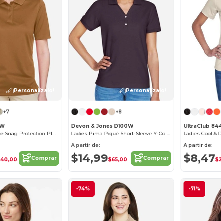
¡Personalízalo!
¡Personalízalo!
+7
+8
8W
Devon & Jones D100W
UltraClub 84
Ladies Advantage Snag Protection Plus IL Polo
Ladies Pima Piqué Short-Sleeve Y-Collar Polo
A partir de:
A partir de:
$14,99
$8,47
Comprar
Comprar
$40,00
$65,00
$
-74%
-71%