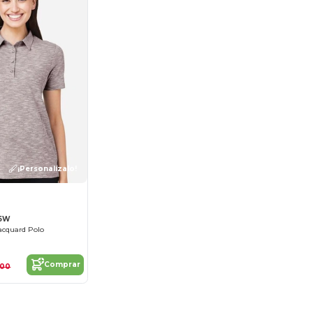
¡Personalízalo!
15W
Jacquard Polo
Comprar
,00