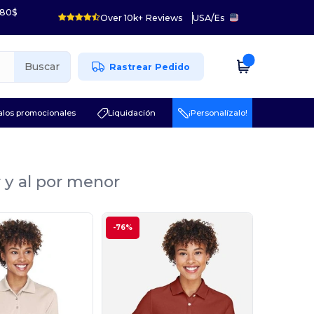
 80$
Over 10k+ Reviews
USA
/
Es
Buscar
Rastrear Pedido
los promocionales
Liquidación
¡Personalízalo!
 y al por menor
-76%