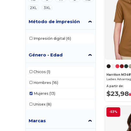
2XL
3XL
Método de impresión
Impresión digital
(6)
Género - Edad
Chicos
(1)
Harriton M34
Hombres
(16)
A partir de:
$23,98
Mujeres
(13)
Unisex
(8)
-53%
Marcas