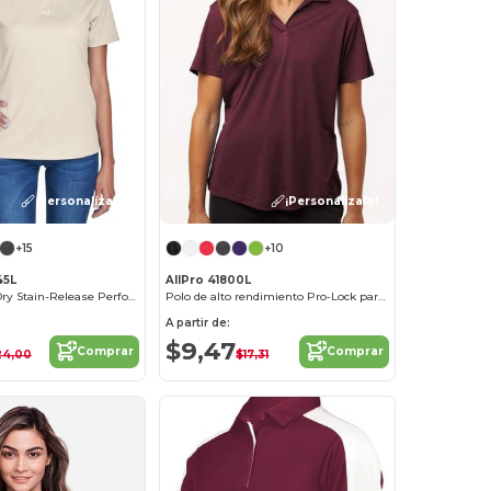
¡Personalízalo!
¡Personalízalo!
+15
+10
45L
AllPro 41800L
Ladies Cool & Dry Stain-Release Performance Polo
Polo de alto rendimiento Pro-Lock para mujer
A partir de:
$9,47
Comprar
Comprar
24,00
$17,31