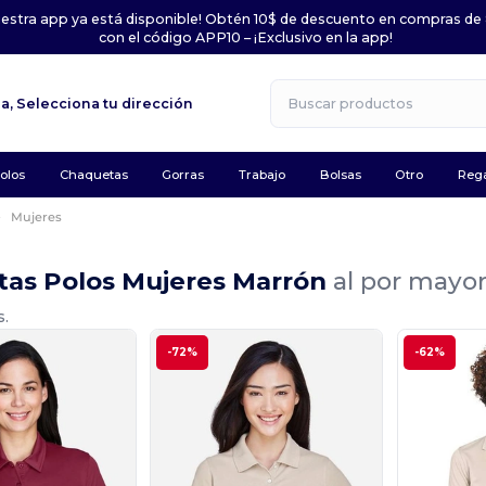
uestra app ya está disponible! Obtén 10$ de descuento en compras de
con el código APP10 – ¡Exclusivo en la app!
la,
Selecciona tu dirección
olos
Chaquetas
Gorras
Trabajo
Bolsas
Otro
Rega
Mujeres
tas Polos Mujeres Marrón
al por mayor
s.
-72%
-62%