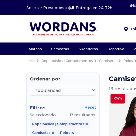
¡N
Solicitar Presupuesto
|
Entrega en 24-72h
Ho
Marcas
Camisetas
Sudaderas
Deportivo
P
Inicio
Ropa básica | Complementos
Camisetas
Polos
Camise
Ordenar por
13 resultado
-74%
Filtros
« Reset
Seleccionado
13 resultados.
Ropa básica | Complementos
Camisetas
Polos