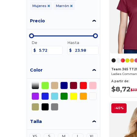
Mujeres
Marrón
Precio
De
Hasta
$
$
Color
Team 365 TT2
Ladies Command
A partir de:
$8,72
$33
-40%
Talla
XS
S
M
L
XL