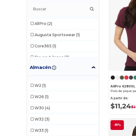
AllPro
(2)
Augusta Sportswear
(1)
Core365
(1)
Devon & Jones
(3)
Almacén
Harriton
(2)
North End
(1)
W2
(1)
AllPro 62800L
Team 365
(1)
Polo de piqué p
W26
(1)
A partir de:
UltraClub
(2)
$11,24
$2
W30
(4)
W32
(3)
-81%
W33
(1)