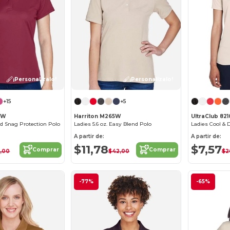
¡Personalízalo!
¡Personalízalo!
+15
+5
1W
Harriton M265W
UltraClub 821
 Snag Protection Polo
Ladies 5.6 oz. Easy Blend Polo
Ladies Cool & 
A partir de:
A partir de:
$11,78
$7,57
Comprar
Comprar
,00
$42,00
$2
-77%
-65%