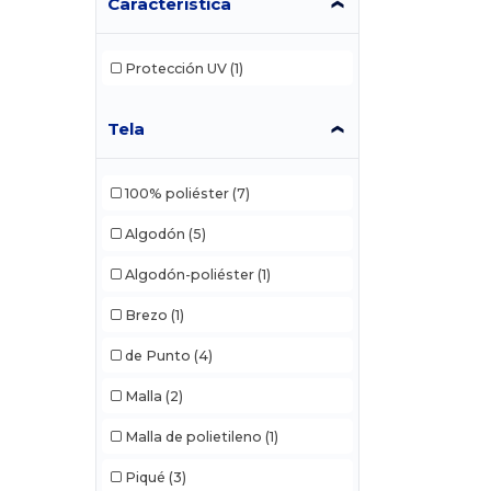
Característica
Protección UV
(1)
Tela
100% poliéster
(7)
Algodón
(5)
Algodón-poliéster
(1)
Brezo
(1)
de Punto
(4)
Malla
(2)
Malla de polietileno
(1)
Piqué
(3)