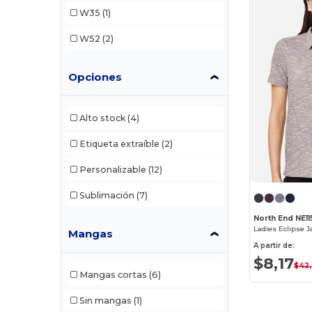
W35
(1)
W52
(2)
Opciones
Alto stock
(4)
Etiqueta extraíble
(2)
Personalizable
(12)
Sublimación
(7)
North End NE1
Ladies Eclipse 
Mangas
A partir de:
$8,17
$42
Mangas cortas
(6)
Sin mangas
(1)