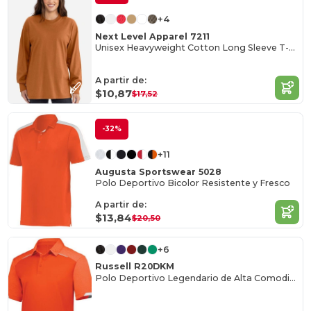
+4
Next Level Apparel 7211
Unisex Heavyweight Cotton Long Sleeve T-Shirt
A partir de:
$10,87
$17,52
-32%
+11
Augusta Sportswear 5028
Polo Deportivo Bicolor Resistente y Fresco
A partir de:
$13,84
$20,50
+6
Russell R20DKM
Polo Deportivo Legendario de Alta Comodidad