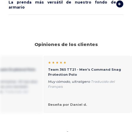
La prenda más versátil de nuestro fondo de
armario
Opiniones de los clientes
★ ★ ★ ★ ★
sale Dryblend Polo
Team 365 TT21 - Men's Command Snag
Protection Polo
amisetas. Mi hijo dice
Muy cómodo, ultraligero
Traducido del
das sino también
Français
as.
Traducido del
Reseña por Daniel d.