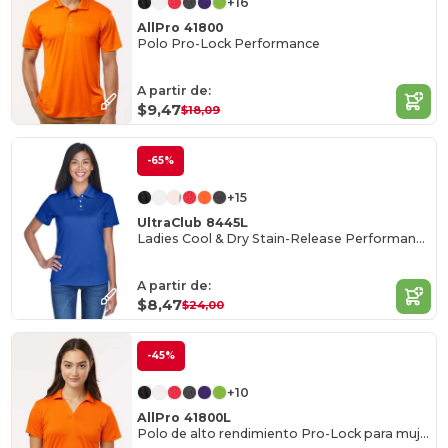
+16
AllPro 41800
Polo Pro-Lock Performance
A partir de:
$9,47
$18,09
-65%
+15
UltraClub 8445L
Ladies Cool & Dry Stain-Release Performance Polo
A partir de:
$8,47
$24,00
-45%
+10
AllPro 41800L
Polo de alto rendimiento Pro-Lock para mujer