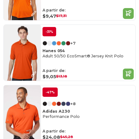
A partir de:
$9,47
$17,31
-31%
+7
Hanes 054
Adult 50/50 EcoSmart® Jersey Knit Polo
A partir de:
$9,05
$13,18
-47%
+8
Adidas A230
Performance Polo
A partir de:
$24,08
$45,28