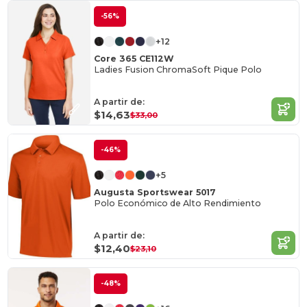
-56%
+12
Core 365 CE112W
Ladies Fusion ChromaSoft Pique Polo
A partir de:
$14,63
$33,00
-46%
+5
Augusta Sportswear 5017
Polo Económico de Alto Rendimiento
A partir de:
$12,40
$23,10
-48%