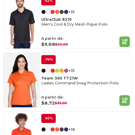
-52%
+15
UltraClub 8210
Men's Cool & Dry Mesh Piqué Polo
A partir de:
$9,68
$20,00
-74%
+15
Team 365 TT21W
Ladies Command Snag Protection Polo
A partir de:
$8,72
$33,00
-62%
+16