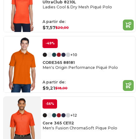
UltraClub 8210L
Ladies Cool & Dry Mesh Piqué Polo
A partir de:
$7,57
$20,00
-49%
+10
CORE365 88181
Men's Origin Performance Piqué Polo
A partir de:
$9,21
$18,00
-56%
+12
Core 365 CE112
Men's Fusion ChromaSoft Pique Polo