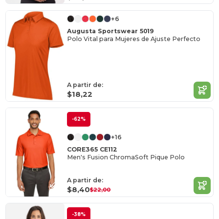
+6
Augusta Sportswear 5019
Polo Vital para Mujeres de Ajuste Perfecto
A partir de:
$18,22
-62%
+16
CORE365 CE112
Men's Fusion ChromaSoft Pique Polo
A partir de:
$8,40
$22,00
-38%