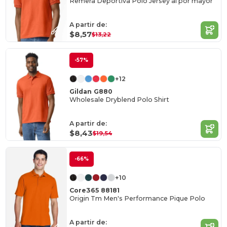
Remera Deportiva Polo Jersey al por mayor
A partir de:
$8,57
$13,22
-57%
+12
Gildan G880
Wholesale Dryblend Polo Shirt
A partir de:
$8,43
$19,54
-66%
+10
Core365 88181
Origin Tm Men's Performance Pique Polo
A partir de: