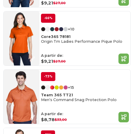
$9,21
$27,00
-66%
+10
Core365 78181
Origin Tm Ladies Performance Pique Polo
A partir de:
$9,21
$27,00
-73%
+15
Team 365 TT21
Men's Command Snag Protection Polo
A partir de:
$8,78
$33,00