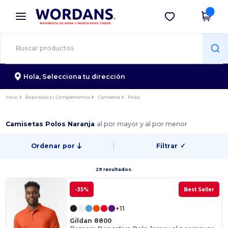
×
App de Wordans
Descargar app
¡Mejores precios en app!
Hola,
Selecciona tu dirección
Inicio
Ropa básica | Complementos
Camisetas
Polos
Camisetas Polos Naranja
al por mayor y al por menor
Ordenar por
Filtrar
✓
29 resultados.
-35%
Best Seller
+11
Gildan 8800