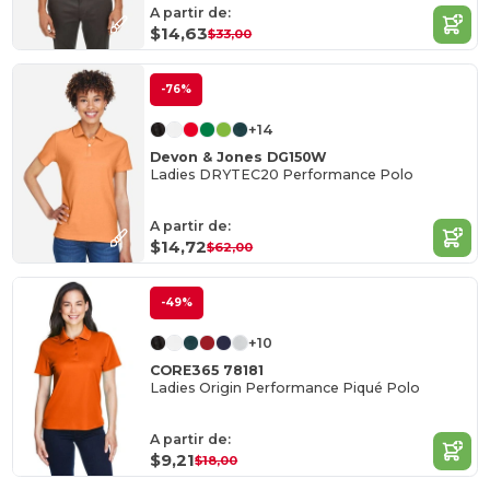
A partir de:
$14,63
$33,00
-76%
+14
Devon & Jones DG150W
Ladies DRYTEC20 Performance Polo
A partir de:
$14,72
$62,00
-49%
+10
CORE365 78181
Ladies Origin Performance Piqué Polo
A partir de:
$9,21
$18,00