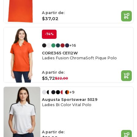
A partir de:
$37,02
-74%
+16
CORE365 CE112W
Ladies Fusion ChromaSoft Pique Polo
A partir de:
$5,72
$22,00
+9
Augusta Sportswear 5029
Ladies Bi Color Vital Polo
A partir de: