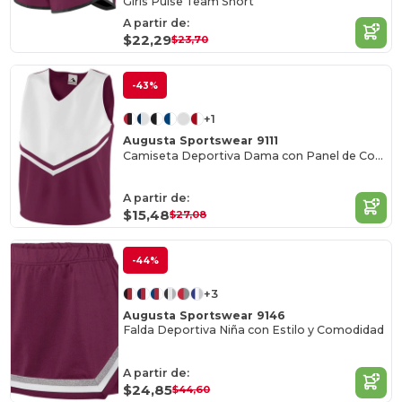
Girls Pulse Team Short
A partir de:
$22,29
$23,70
-43%
+1
Augusta Sportswear 9111
Camiseta Deportiva Dama con Panel de Contraste
A partir de:
$15,48
$27,08
-44%
+3
Augusta Sportswear 9146
Falda Deportiva Niña con Estilo y Comodidad
A partir de:
$24,85
$44,60