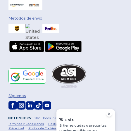
Métodos de envío
Síguenos
2026. Todos los derechos reservados
👋
Hola
Términos y Condiciones
|
Política de personalización
|
Política de
Si tienes dudas o preguntas,
Privacidad
|
Política de Cookies
|
Mapa del sitio
puedes escribirnos en