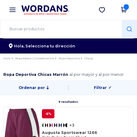
×
App de Wordans
Descargar app
¡Mejores precios en app!
Hola,
Selecciona tu dirección
Inicio
Ropa básica | Complementos
Ropa Deportiva
Chicas
Ropa Deportiva Chicas Marrón
al por mayor y al por menor
Ordenar por
Filtrar
✓
9 resultados.
-6%
+3
Augusta Sportswear 1266