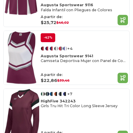
Augusta Sportswear 9116
Falda Infantil con Pliegues de Colores
A partir de:
$25,72
$46,02
-42%
+4
Augusta Sportswear 9141
Camiseta Deportiva Mujer con Panel de Contraste
A partir de:
$22,86
$39,46
+7
HighFive 342243
Girls Tru Hit Tri Color Long Sleeve Jersey
A partir de: