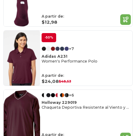
A partir de:
$12,98
-50%
+7
Adidas A231
Women's Performance Polo
A partir de:
$24,08
$48,53
+6
Holloway 229019
Chaqueta Deportiva Resistente al Viento y Agua
A partir de: