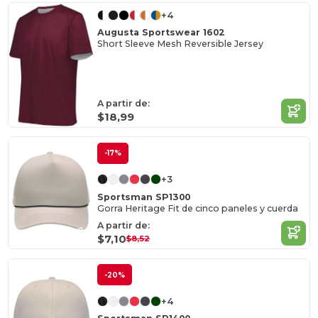
+4
Augusta Sportswear 1602
Short Sleeve Mesh Reversible Jersey
A partir de:
$18,99
-17%
+3
Sportsman SP1300
Gorra Heritage Fit de cinco paneles y cuerda
A partir de:
$7,10
$8,52
-20%
+4