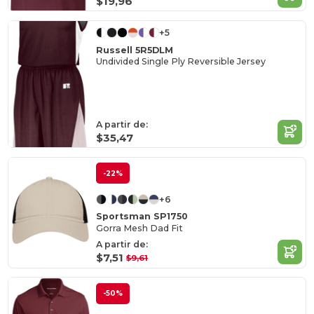
$19,96
+5
Russell 5R5DLM
Undivided Single Ply Reversible Jersey
A partir de:
$35,47
-22%
+6
Sportsman SP1750
Gorra Mesh Dad Fit
A partir de:
$7,51
$9,61
-50%