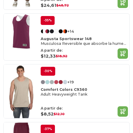
$24,61
$48,72
-35%
+14
Augusta Sportswear 148
Musculosa Reversible que absorbe la humedad
A partir de:
$12,33
$18,92
-30%
+19
Comfort Colors C9360
Adult Heavyweight Tank
A partir de:
$8,52
$12,10
-37%