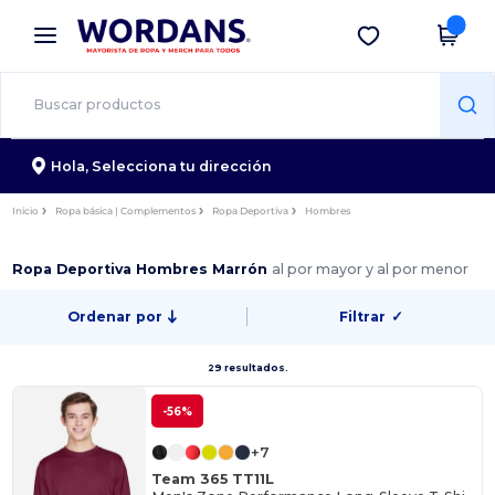
×
App de Wordans
Descargar app
¡Mejores precios en app!
Hola,
Selecciona tu dirección
Inicio
Ropa básica | Complementos
Ropa Deportiva
Hombres
Ropa Deportiva Hombres Marrón
al por mayor y al por menor
Ordenar por
Filtrar
✓
29 resultados.
-56%
+7
Team 365 TT11L