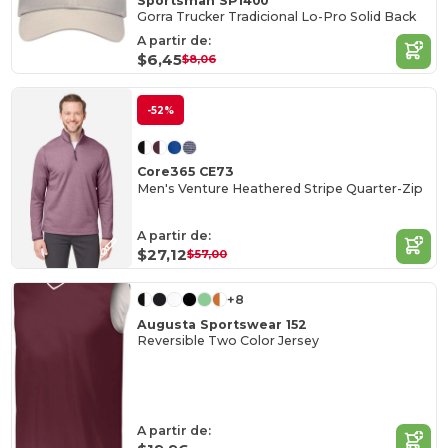
Sportsman SP1400
Gorra Trucker Tradicional Lo-Pro Solid Back
A partir de:
$6,45
$8,06
-52%
Core365 CE73
Men's Venture Heathered Stripe Quarter-Zip
A partir de:
$27,12
$57,00
+8
Augusta Sportswear 152
Reversible Two Color Jersey
A partir de: