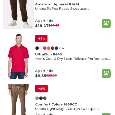
American Apparel RF491
Unisex ReFlex Fleece Sweatpant
A partir de:
$18,27
$29,65
-63%
+14
UltraClub 8445
Men's Cool & Dry Stain-Release Performance Polo
A partir de:
$9,35
$25,00
-49%
Comfort Colors 1469CC
Unisex Lightweight Cotton Sweatpant
A partir de: