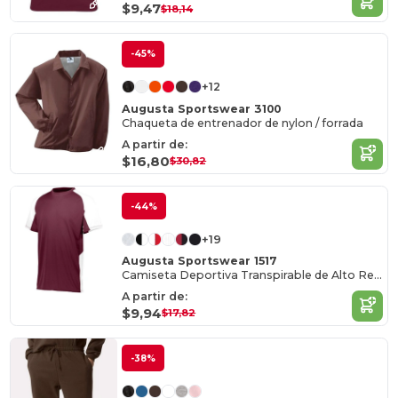
$9,47
$18,14
-45%
+12
Augusta Sportswear 3100
Chaqueta de entrenador de nylon / forrada
A partir de:
$16,80
$30,82
-44%
+19
Augusta Sportswear 1517
Camiseta Deportiva Transpirable de Alto Rendimiento
A partir de:
$9,94
$17,82
-38%