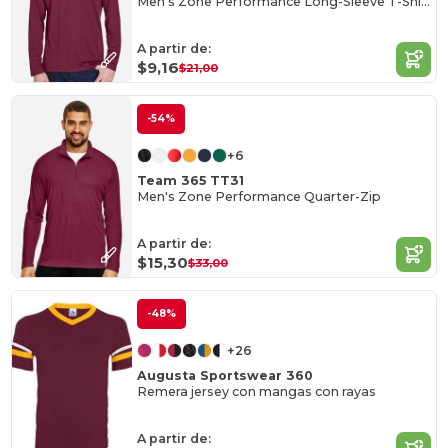
Men's Zone Performance Long-Sleeve T-Shirt
A partir de:
$9,16
$21,00
-54%
+6
Team 365 TT31
Men's Zone Performance Quarter-Zip
A partir de:
$15,30
$33,00
-48%
+26
Augusta Sportswear 360
Remera jersey con mangas con rayas
A partir de: