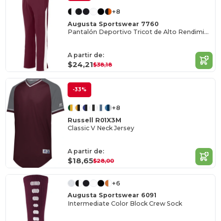
+8
Augusta Sportswear 7760
Pantalón Deportivo Tricot de Alto Rendimiento
A partir de:
$24,21
$38,18
-33%
+8
Russell R01X3M
Classic V Neck Jersey
A partir de:
$18,65
$28,00
+6
Augusta Sportswear 6091
Intermediate Color Block Crew Sock