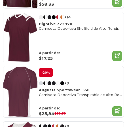
$58,33
+14
HighFive 322970
Camiseta Deportiva Sheffield de Alto Rendimiento
A partir de:
$17,25
-20%
+9
Augusta Sportswear 1560
Camiseta Deportiva Transpirable de Alto Rendimiento
A partir de:
$25,84
$32,30
+9