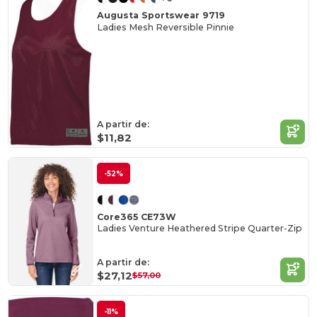
Augusta Sportswear 9719
Ladies Mesh Reversible Pinnie
A partir de:
$11,82
-52%
Core365 CE73W
Ladies Venture Heathered Stripe Quarter-Zip
A partir de:
$27,12
$57,00
-11%