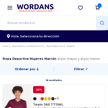
×
App de Wordans
Descargar app
¡Mejores precios en app!
Hola,
Selecciona tu dirección
Inicio
Ropa básica | Complementos
Ropa Deportiva
Mujeres
Ropa Deportiva Mujeres Marrón
al por mayor y al por menor
Ordenar por
Filtrar
✓
18 resultados.
-53%
+7
Team 365 TT11WL