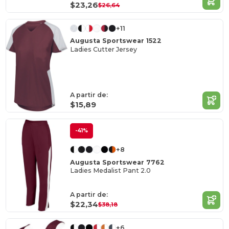
$23,26
$26,64
+11
Augusta Sportswear 1522
Ladies Cutter Jersey
A partir de:
$15,89
-41%
+8
Augusta Sportswear 7762
Ladies Medalist Pant 2.0
A partir de:
$22,34
$38,18
+6