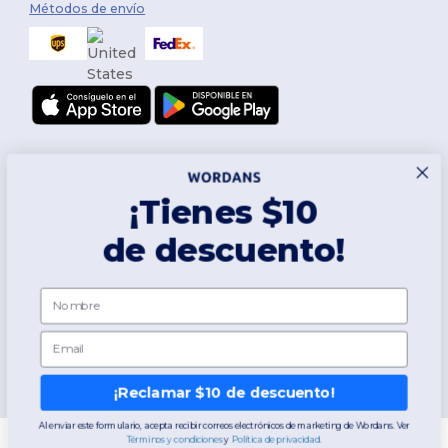
Métodos de envío
¡Tienes $10
de descuento!
Síguenos
Nombre
Email
2026. Todos los derechos reservados
Términos y Condiciones
|
Política de personalización
|
Política de
Privacidad
|
Política de Cookies
|
Mapa del sitio
¡Reclamar $10 de descuento!
Al enviar este formulario, acepta recibir correos electrónicos de marketing de Wordans. Ver
Términos y condiciones
​
y
​
Política de privacidad
.