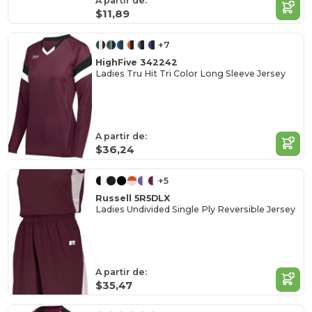
A partir de:
$11,89
+7
HighFive 342242
Ladies Tru Hit Tri Color Long Sleeve Jersey
A partir de:
$36,24
+5
Russell 5R5DLX
Ladies Undivided Single Ply Reversible Jersey
A partir de:
$35,47