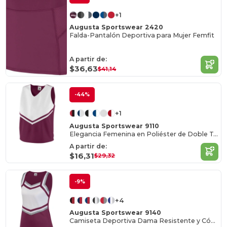
+1
Augusta Sportswear 2420
Falda-Pantalón Deportiva para Mujer Femfit
A partir de:
$36,63
$41,14
-44%
+1
Augusta Sportswear 9110
Elegancia Femenina en Poliéster de Doble Tejido
A partir de:
$16,31
$29,32
-9%
+4
Augusta Sportswear 9140
Camiseta Deportiva Dama Resistente y Cómoda