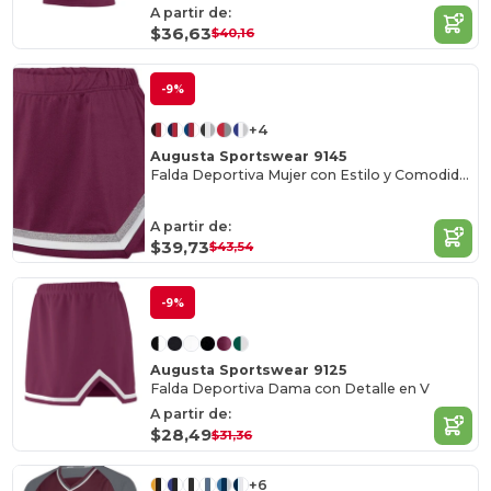
A partir de:
$36,63
$40,16
-9%
+4
Augusta Sportswear 9145
Falda Deportiva Mujer con Estilo y Comodidad
A partir de:
$39,73
$43,54
-9%
Augusta Sportswear 9125
Falda Deportiva Dama con Detalle en V
A partir de:
$28,49
$31,36
+6