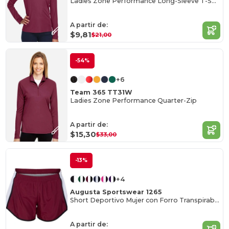
Ladies Zone Performance Long-Sleeve T-Shirt
A partir de:
$9,81
$21,00
-54%
+6
Team 365 TT31W
Ladies Zone Performance Quarter-Zip
A partir de:
$15,30
$33,00
-13%
+4
Augusta Sportswear 1265
Short Deportivo Mujer con Forro Transpirable
A partir de: