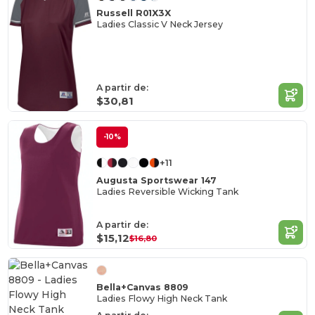
Russell R01X3X
Ladies Classic V Neck Jersey
A partir de:
$30,81
-10%
+11
Augusta Sportswear 147
Ladies Reversible Wicking Tank
A partir de:
$15,12
$16,80
Bella+Canvas 8809
Ladies Flowy High Neck Tank