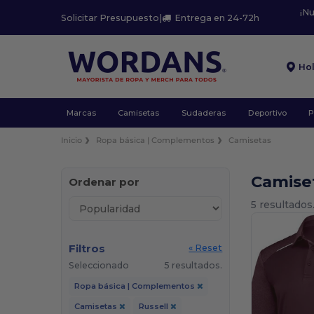
¡N
Solicitar Presupuesto
|
Entrega en 24-72h
Ho
Marcas
Camisetas
Sudaderas
Deportivo
P
Inicio
Ropa básica | Complementos
Camisetas
Camise
Ordenar por
5 resultados
Filtros
« Reset
Seleccionado
5 resultados.
Ropa básica | Complementos
Camisetas
Russell