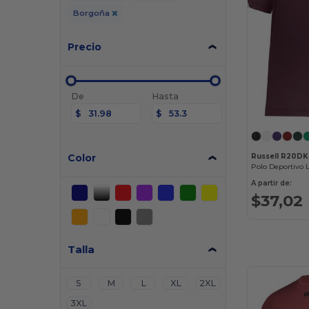
Borgoña
Precio
De
Hasta
$
$
Color
Russell R20D
A partir de:
$37,02
Talla
S
M
L
XL
2XL
3XL