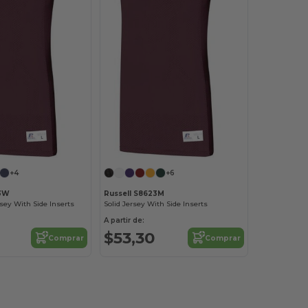
+4
+6
23W
Russell S8623M
rsey With Side Inserts
Solid Jersey With Side Inserts
A partir de:
$53,30
Comprar
Comprar