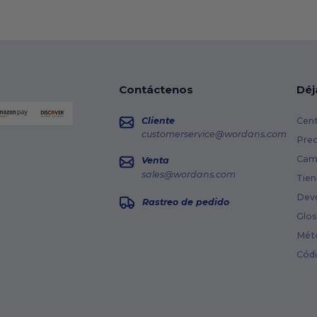
Contáctenos
Déj
Cliente
Cent
customerservice@wordans.com
Prec
Cami
Venta
sales@wordans.com
Tien
Dev
Rastreo de pedido
Glos
Mét
Cód