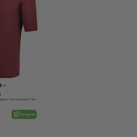
+2
M
Sleeve Compression Tee
Comprar