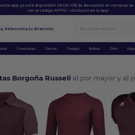
uestra app ya está disponible! Obtén 10$ de descuento en compras de
con el código APP10 – ¡Exclusivo en la app!
la,
Selecciona tu dirección
olos
Chaquetas
Gorras
Trabajo
Bolsas
Otro
Rega
tas Borgoña Russell
al por mayor y al
.