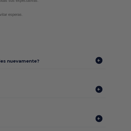
todas sus expectativas. 
vitar esperas.
bles nuevamente?