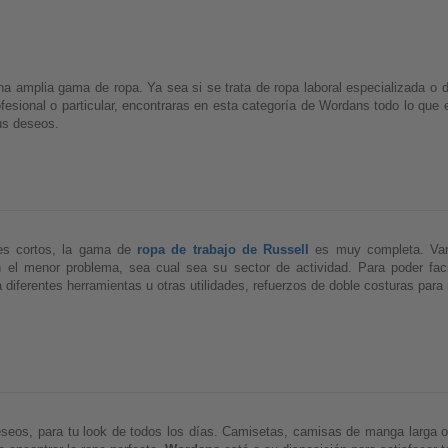
na amplia gama de ropa. Ya sea si se trata de ropa laboral especializada o d
ofesional o particular, encontraras en esta categoría de Wordans todo lo que
us deseos. 
es cortos, la gama de 
ropa de trabajo de Russell
 es muy completa. Vari
n el menor problema, sea cual sea su sector de actividad. Para poder fac
a diferentes herramientas u otras utilidades, refuerzos de doble costuras par