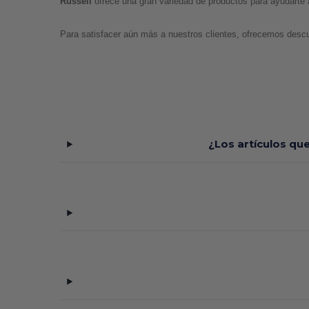
Russell 
ofrece una gran variedad de productos para ayudarte a
Para satisfacer aún más a nuestros clientes, ofrecemos descu
¿Los artículos qu