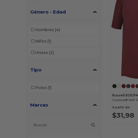
Género - Edad
Hombres
(4)
Niños
(1)
Unisex
(2)
Tipo
Polos
(1)
Russell R21CP
Coolcore® Half 
Marcas
A partir de:
$31,98