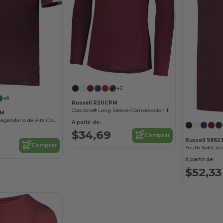
+2
+6
Russell R20CPM
Coolcore® Long Sleeve Compression Tee
KM
Polo Deportivo Legendario de Alta Comodidad
A partir de:
$34,69
Comprar
Russell S86
Comprar
Youth Solid Je
A partir de:
$52,33