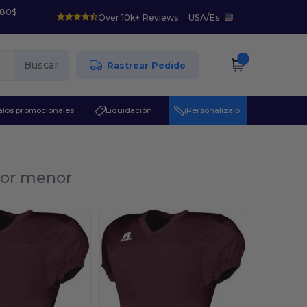
 80$
Over 10k+ Reviews
USA
/
Es
Buscar
Rastrear Pedido
los promocionales
Liquidación
¡Personalízalo!
 por menor