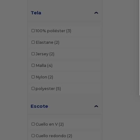
Harriton
(6)
Tela
Jerzees
(9)
Lane Seven
(1)
100% poliéster
(3)
Next Level
(4)
Elastane
(2)
Next Level Apparel
(4)
Jersey
(2)
North End
(2)
Malla
(4)
Rabbit Skins
(6)
Nylon
(2)
Russell
(5)
polyester
(5)
Sun International
(2)
Threadfast
(1)
Escote
UltraClub
(6)
Cuello en V
(2)
Cuello redondo
(2)