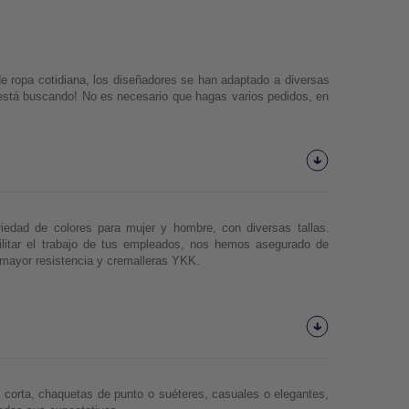
e ropa cotidiana, los diseñadores se han adaptado a diversas 
 está buscando! No es necesario que hagas varios pedidos, en 
edad de colores para mujer y hombre, con diversas tallas. 
ilitar el trabajo de tus empleados, nos hemos asegurado de 
a mayor resistencia y cremalleras YKK. 
Niño, mujer u hombre, una colección adaptada a todos tus deseos, para tu look de todos los días. Camisetas, camisas de manga larga o corta, chaquetas de punto o suéteres, casuales o elegantes, 