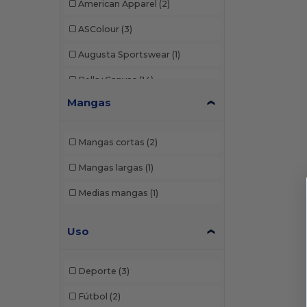
American Apparel
(2)
ASColour
(3)
Augusta Sportswear
(1)
Bella+Canvas
(14)
Mangas
C2 Sport
(1)
Champion
(2)
Mangas cortas
(2)
Comfort Colors
(11)
Mangas largas
(1)
ComfortWash by Hanes
(2)
Medias mangas
(1)
Core365
(27)
Uso
Devon & Jones
(4)
Gildan
(33)
Deporte
(3)
Hanes
(11)
Fútbol
(2)