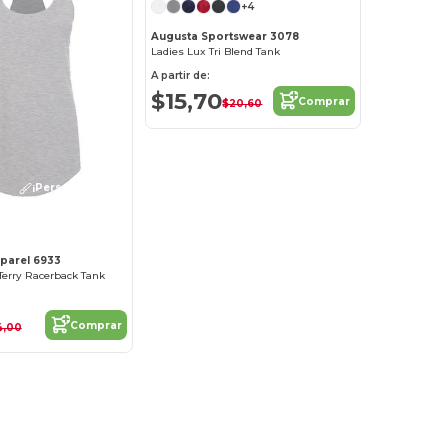
+4
Augusta Sportswear 3078
Ladies Lux Tri Blend Tank
A partir de:
$15,70
Comprar
$20,60
¡Personalízalo!
pparel 6933
Terry Racerback Tank
Comprar
4,00