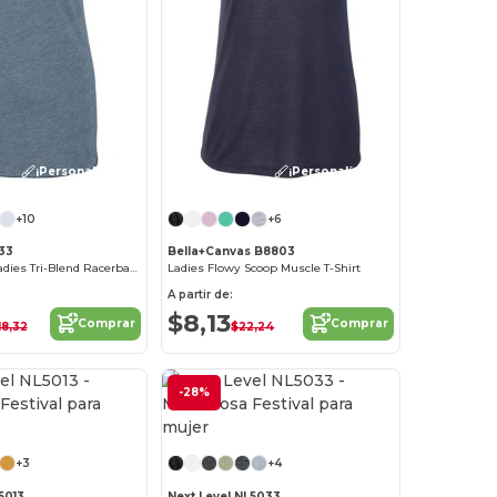
¡Personalízalo!
¡Personalízalo!
+10
+6
733
Bella+Canvas B8803
Next Level™ Ladies Tri-Blend Racerback Tank
Ladies Flowy Scoop Muscle T-Shirt
A partir de:
$8,13
Comprar
Comprar
18,32
$22,24
-28%
¡Personalízalo!
+3
+4
5013
Next Level NL5033