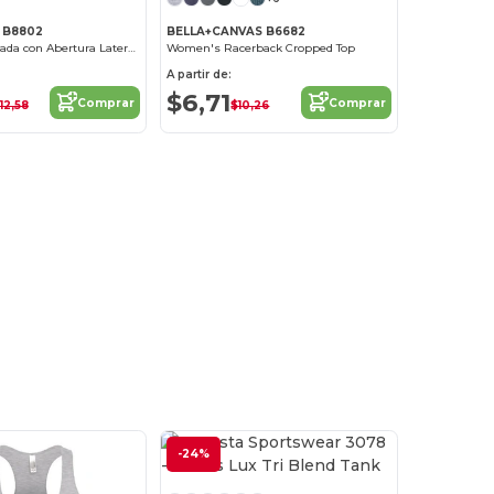
s B8802
BELLA+CANVAS B6682
Camiseta Holgada con Abertura Lateral para Mujer
Women's Racerback Cropped Top
A partir de:
$6,71
Comprar
Comprar
12,58
$10,26
-24%