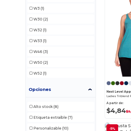
W3
(1)
W30
(2)
W32
(1)
W33
(1)
W46
(3)
W50
(2)
W52
(1)
Opciones
Next Level App
Ladies Triblend
A partir de:
Alto stock
(8)
$4,84
$9
Etiqueta extraíble
(7)
Personalizable
(10)
-11%