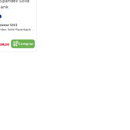
swear 1202
Ladies Poly/Spandex Solid Racerback Tank
Comprar
28,20