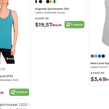
Augusta Sportswear 354
Ladies Accelerate Jersey
A partir de:
$19,57
Comprar
$22,36
¡Personalízalo!
Next Level A
Ladies French 
+11
A partir de:
arel 6733
$3,49
$
 Racerback Tank
Comprar
,28