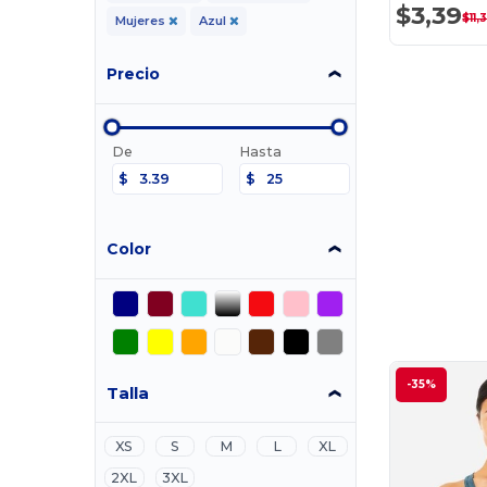
$3,39
$11,
Mujeres
Azul
Precio
De
Hasta
$
$
Color
-35%
Talla
XS
S
M
L
XL
2XL
3XL