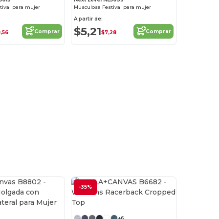
tival para mujer
Musculosa Festival para mujer
A partir de:
$5,21
Comprar
Comprar
,56
$7,28
-35%
+6