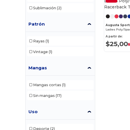
Sublimación
(2)
Patrón
Augusta Sport
A partir de:
Rayas
(1)
$25,00
$
Vintage
(1)
Mangas
Mangas cortas
(1)
Sin mangas
(17)
Uso
Deporte
(2)