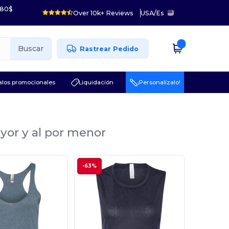
 80$
Over 10k+ Reviews
USA
/
Es
Buscar
Rastrear Pedido
los promocionales
Liquidación
¡Personalízalo!
yor y al por menor
-63%