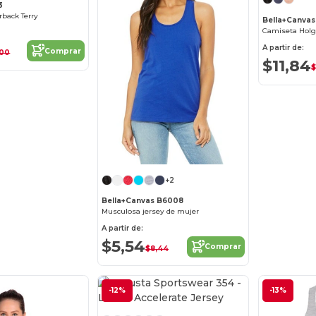
3
back Terry
Bella+Canva
A partir de:
Comprar
,00
$11,84
$
+2
Bella+Canvas B6008
Musculosa jersey de mujer
A partir de:
$5,54
Comprar
$8,44
-12%
-13%