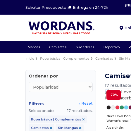
¡N
Solicitar Presupuesto
|
Entrega en 24-72h
Ho
Marcas
Camisetas
Sudaderas
Deportivo
P
Inicio
Ropa básica | Complementos
Camisetas
Sin M
Camise
Ordenar por
17 resultado
-70%
Filtros
« Reset
Seleccionado
17 resultados.
Next Level 1533
Ropa básica | Complementos
Women's Ideal 
A partir de:
Camisetas
Sin Mangas