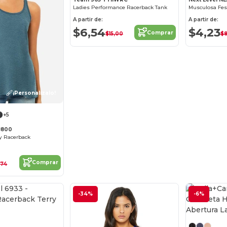
Ladies Performance Racerback Tank
Musculosa Fes
A partir de:
A partir de:
$6,54
$4,23
Comprar
$15,00
$8
¡Personalízalo!
+5
8800
y Racerback
Comprar
,74
¡Personalízalo!
-34%
-6%