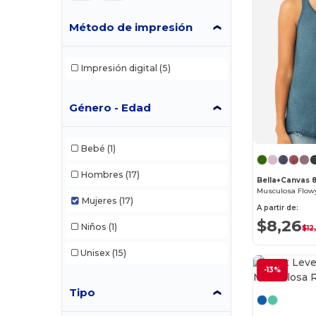
Método de impresión
Impresión digital
(5)
Género - Edad
Bebé
(1)
Hombres
(17)
Bella+Canvas 
Musculosa Flow
Mujeres
(17)
A partir de:
$8,26
Niños
(1)
$12
Unisex
(15)
-13%
Tipo