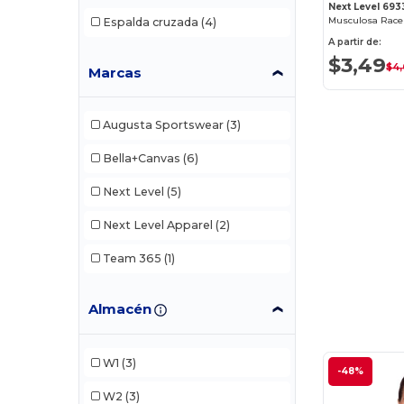
Next Level 693
Musculosa Racer
Espalda cruzada
(4)
A partir de:
$3,49
$4
Marcas
Augusta Sportswear
(3)
Bella+Canvas
(6)
Next Level
(5)
Next Level Apparel
(2)
Team 365
(1)
Almacén
W1
(3)
-48%
W2
(3)