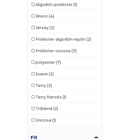
Algodón-poliéster
(1)
Brezo
(4)
Jersey
(2)
Poliéster-algodón-rayón
(2)
Poliéster-viscosa
(3)
polyester
(7)
Suave
(2)
Terry
(2)
Terry francés
(1)
Triblend
(2)
Viscosa
(1)
Fit