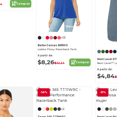
Comprar
34
¡Personalízalo!
+13
Bella+Canvas B8800
Ladies Flowy Racerback Tank
A partir de:
Next Level 6
$8,26
Comprar
$22,24
A partir de:
$4,84
$
-56%
-51%
¡Personalízalo!
+2
Team 365 TT11WRC
Next Level NL