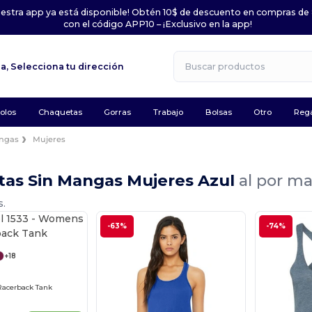
uestra app ya está disponible! Obtén 10$ de descuento en compras de
con el código APP10 – ¡Exclusivo en la app!
la,
Selecciona tu dirección
olos
Chaquetas
Gorras
Trabajo
Bolsas
Otro
Rega
angas
Mujeres
tas Sin Mangas Mujeres Azul
al por ma
s.
¡Personalízalo!
-63%
-74%
+18
Racerback Tank