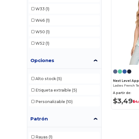
W33
(1)
W46
(1)
W50
(1)
W52
(1)
Opciones
Alto stock
(5)
Next Level App
Ladies French T
Etiqueta extraíble
(5)
A partir de:
$3,49
Personalizable
(10)
$4
Patrón
Rayas
(1)