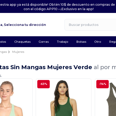
uestra app ya está disponible! Obtén 10$ de descuento en compras de
con el código APP10 – ¡Exclusivo en la app!
la,
Selecciona tu dirección
olos
Chaquetas
Gorras
Trabajo
Bolsas
Otro
Rega
angas
Mujeres
tas Sin Mangas Mujeres Verde
al por 
s.
-63%
-74%