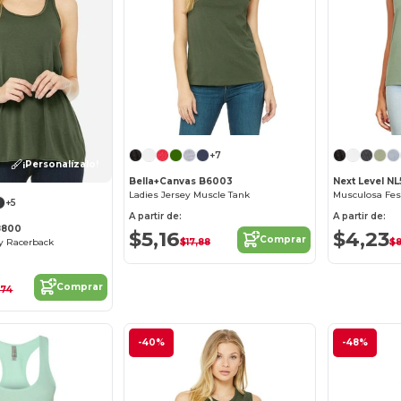
+7
¡Personalízalo!
Bella+Canvas B6003
Next Level NL
Ladies Jersey Muscle Tank
Musculosa Fes
+5
A partir de:
A partir de:
8800
$5,16
$4,23
Comprar
$17,88
$8
y Racerback
Comprar
,74
-40%
-48%