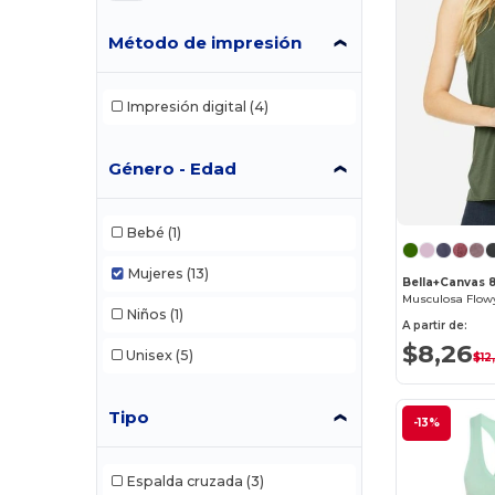
Método de impresión
Impresión digital
(4)
Género - Edad
Bebé
(1)
Mujeres
(13)
Bella+Canvas 
Musculosa Flow
Niños
(1)
A partir de:
$8,26
Unisex
(5)
$12
Tipo
-13%
Espalda cruzada
(3)