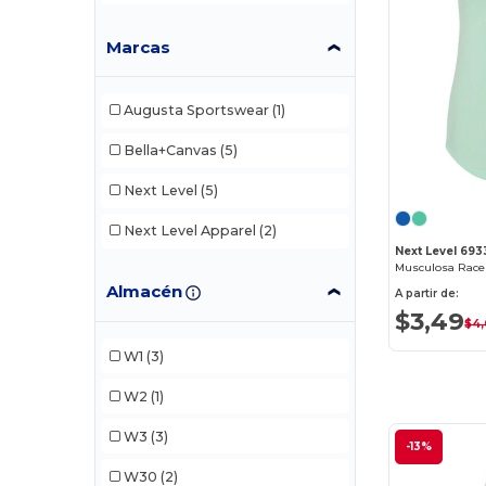
Marcas
Augusta Sportswear
(1)
Bella+Canvas
(5)
Next Level
(5)
Next Level Apparel
(2)
Next Level 693
Musculosa Racer
Almacén
A partir de:
$3,49
$4
W1
(3)
W2
(1)
W3
(3)
-13%
W30
(2)