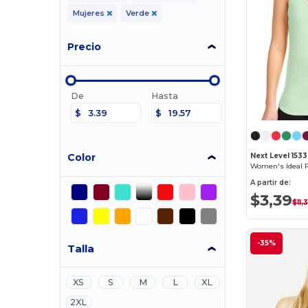
Mujeres
Verde
Precio
De
Hasta
$
$
Color
Next Level 1533
Women's Ideal 
A partir de:
$3,39
$11,
-35%
Talla
XS
S
M
L
XL
2XL