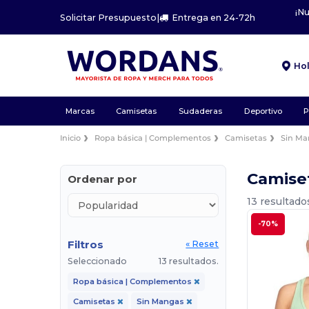
¡N
Solicitar Presupuesto
|
Entrega en 24-72h
Ho
Marcas
Camisetas
Sudaderas
Deportivo
P
Inicio
Ropa básica | Complementos
Camisetas
Sin M
Camise
Ordenar por
13 resultado
-70%
Filtros
« Reset
Seleccionado
13 resultados.
Ropa básica | Complementos
Camisetas
Sin Mangas