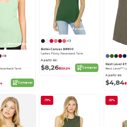
¡Personalízalo!
+13
¡Personalízalo!
Bella+Canvas B8800
Ladies Flowy Racerback Tank
+18
A partir de:
Next Level 6
$8,26
Comprar
$22,24
Racerback Tank
A partir de:
$4,84
Comprar
34
$
-71%
-51%