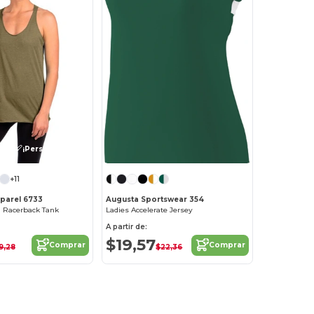
¡Personalízalo!
+11
pparel 6733
Augusta Sportswear 354
d Racerback Tank
Ladies Accelerate Jersey
A partir de:
$19,57
Comprar
Comprar
9,28
$22,36