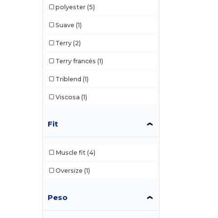
polyester
(5)
Suave
(1)
Terry
(2)
Terry francés
(1)
Triblend
(1)
Viscosa
(1)
Fit
Muscle fit
(4)
Oversize
(1)
Peso