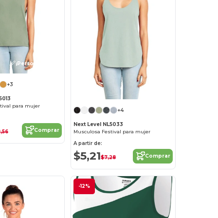
¡Personalízalo!
+3
5013
tival para mujer
+4
Next Level NL5033
Comprar
,56
Musculosa Festival para mujer
A partir de:
$5,21
Comprar
$7,28
-12%