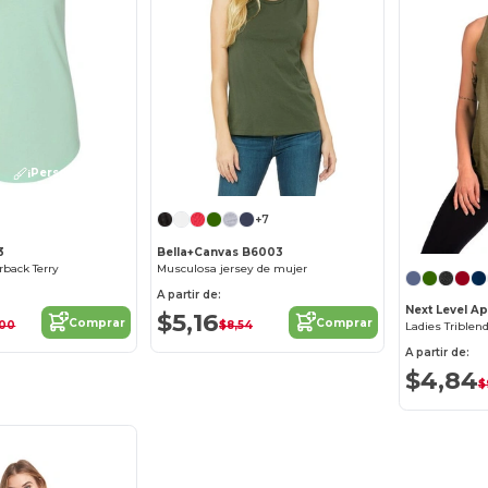
¡Personalízalo!
+7
3
Bella+Canvas B6003
back Terry
Musculosa jersey de mujer
A partir de:
Next Level A
$5,16
Comprar
Comprar
,00
$8,54
Ladies Triblen
A partir de:
$4,84
$