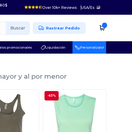
 80$
Over 10k+ Reviews
USA
/
Es
Buscar
Rastrear Pedido
los promocionales
Liquidación
¡Personalízalo!
mayor y al por menor
-63%