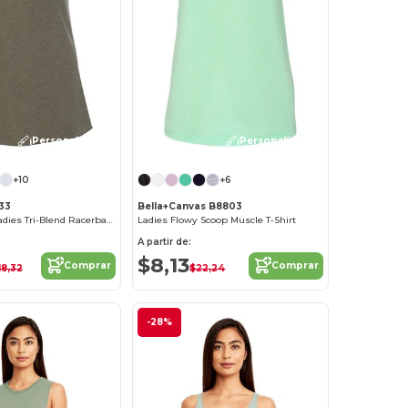
¡Personalízalo!
¡Personalízalo!
+10
+6
733
Bella+Canvas B8803
Next Level™ Ladies Tri-Blend Racerback Tank
Ladies Flowy Scoop Muscle T-Shirt
A partir de:
$8,13
Comprar
Comprar
18,32
$22,24
-28%