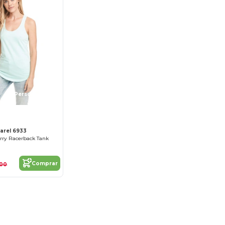
¡Personalízalo!
arel 6933
erry Racerback Tank
Comprar
,00