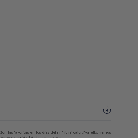
las favoritas en los días del ni frío ni calor. Por ello, hemos
es en diversidad de tallas y colores.