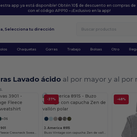
uestra app ya está disponible! Obtén 10$ de descuento en compras de
con el código APP10 – ¡Exclusivo en la app!
la,
Selecciona tu dirección
olos
Chaquetas
Gorras
Trabajo
Bolsas
Otro
Rega
ras Lavado ácido
al por mayor y al po
s.
-37%
-48%
¡Personalízalo!
¡Personalízalo!
+36
3901
J. America 8915
Unisex Sponge Fleece Crewneck Sweatshirt
Buzo Vintage con capucha Zen de vallón polar