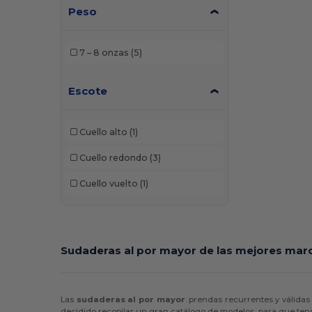
Peso
7 – 8 onzas
(5)
Escote
Cuello alto
(1)
Cuello redondo
(3)
Cuello vuelto
(1)
Sudaderas al por mayor de las mejores marc
Las
sudaderas al por mayor
: prendas recurrentes y válidas
decidido recopilar un gran catálogo de modelos, para que te