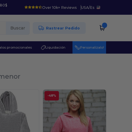
 80$
Over 10k+ Reviews
USA
/
Es
Buscar
Rastrear Pedido
los promocionales
Liquidación
¡Personalízalo!
r menor
-48%