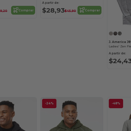
A partir de:
$28,93
Comprar
Comprar
59,20
$45,90
J. America J8
Ladies' Zen Fl
A partir de:
$24,4
-24%
-48%