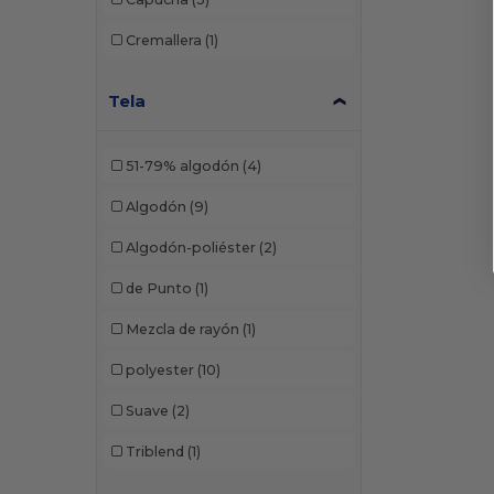
Cremallera
(1)
Tela
51-79% algodón
(4)
Algodón
(9)
Algodón-poliéster
(2)
de Punto
(1)
Mezcla de rayón
(1)
polyester
(10)
Suave
(2)
Triblend
(1)