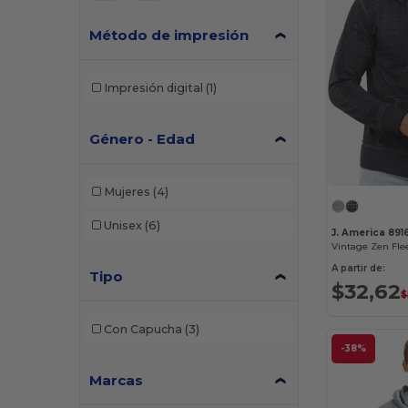
Método de impresión
Impresión digital
(1)
Género - Edad
Mujeres
(4)
Unisex
(6)
J. America 891
A partir de:
Tipo
$32,62
$
Con Capucha
(3)
-38%
Marcas