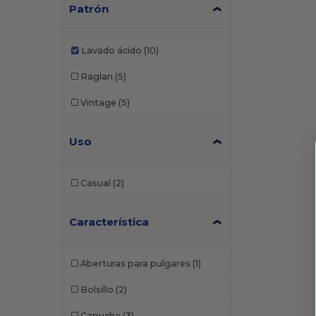
Patrón
Lavado ácido
(10)
Raglan
(5)
Vintage
(5)
Uso
Casual
(2)
Característica
Aberturas para pulgares
(1)
Bolsillo
(2)
Capucha
(3)