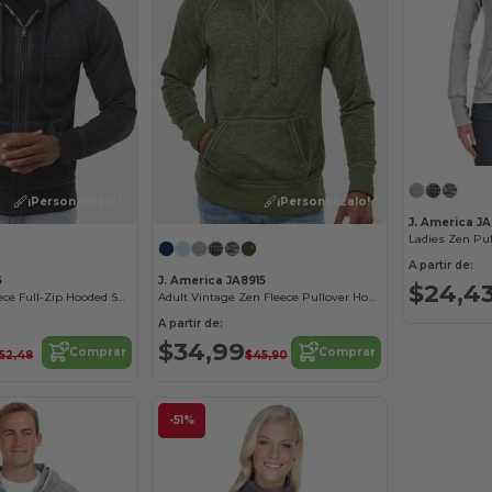
¡Personalízalo!
¡Personalízalo!
J. America JA
A partir de:
6
J. America JA8915
$24,4
Vintage Zen Fleece Full-Zip Hooded Sweatshirt
Adult Vintage Zen Fleece Pullover Hooded Sweatshirt
A partir de:
$34,99
Comprar
Comprar
52,48
$45,90
-51%