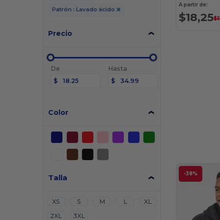
A partir de:
Patrón : Lavado ácido
$18,25
$
Precio
De
Hasta
$
$
Color
-38%
Talla
XS
S
M
L
XL
2XL
3XL