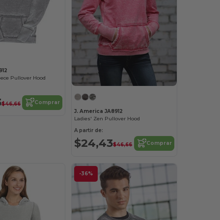
912
eece Pullover Hood
3
Comprar
$46,66
J. America JA8912
Ladies' Zen Pullover Hood
A partir de:
$24,43
Comprar
$46,66
-36%