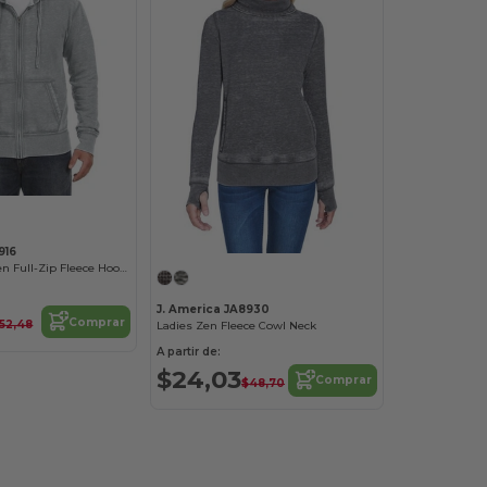
916
Adult Vintage Zen Full-Zip Fleece Hooded Sweatshirt
J. America JA8930
Comprar
52,48
Ladies Zen Fleece Cowl Neck
A partir de:
$24,03
Comprar
$48,70