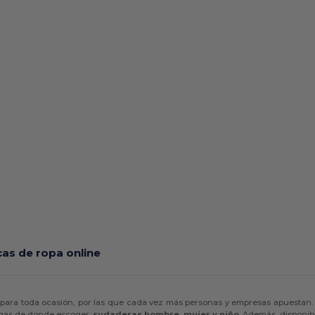
as de ropa online
 para toda ocasión, por las que cada vez más personas y empresas apuestan. Son 
ngas de donde escoger:
sudaderas hombre, mujer y niño
. Además, disponibl