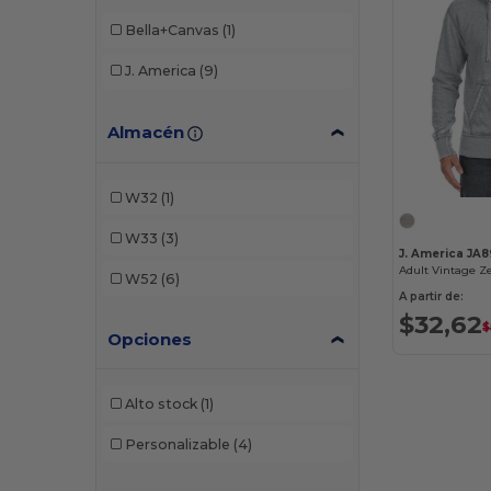
Bella+Canvas
(1)
J. America
(9)
Almacén
W32
(1)
W33
(3)
J. America JA8
W52
(6)
A partir de:
$32,62
$
Opciones
Alto stock
(1)
Personalizable
(4)