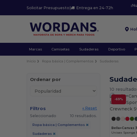
¡N
Solicitar Presupuesto
|
Entrega en 24-72h
Ho
Marcas
Camisetas
Sudaderas
Deportivo
P
Inicio
Ropa básica | Complementos
Sudaderas
Sudade
Ordenar por
10 resultado
-69%
Filtros
« Reset
Seleccionado
10 resultados.
Ropa básica | Complementos
Bella+Canvas 
Sudaderas