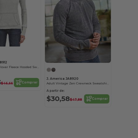
8912
Ladies Zen Pullover Fleece Hooded Sweatshirt
J. America JA8920
3
Comprar
$46,66
Adult Vintage Zen Crewneck Sweatshirt
A partir de:
$30,58
Comprar
$47,88