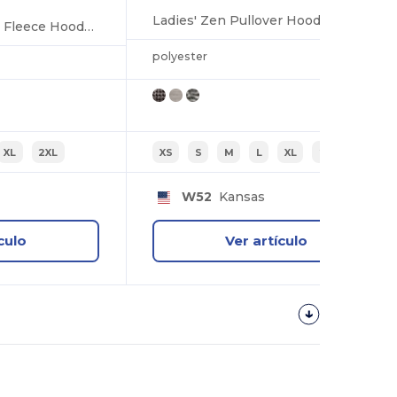
Ladies' Zen Pullover Hood
Ladies Zen Pullover Fleece Hooded Sweatshirt
polyester
XL
2XL
XS
S
M
L
XL
2XL
W52
Kansas
culo
Ver artículo