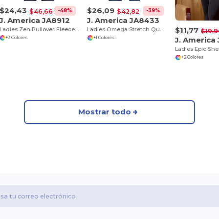
$24,43
$26,09
-48%
-39%
$46,66
$42,82
J. America JA8912
J. America JA8433
$11,77
Ladies Zen Pullover Fleece Hooded Sweatshirt
Ladies Omega Stretch Quarter-Zip
$19,9
J. America
+3 Colores
+1 Colores
Ladies Epic She
+2 Colores
Mostrar todo