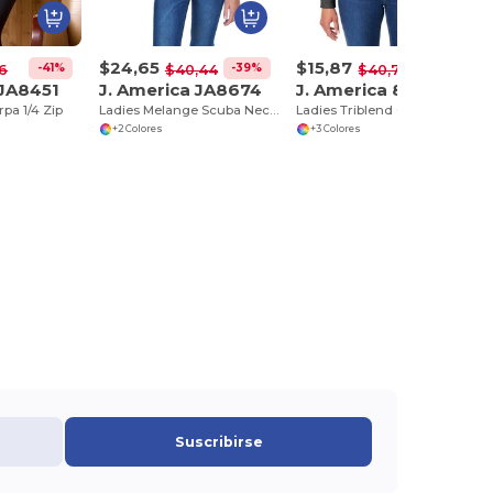
$24,65
$15,87
-41%
-39%
-61%
6
$40,44
$40,70
 JA8451
J. America JA8674
J. America 8853JA
rpa 1/4 Zip
Ladies Melange Scuba Neck Sweatshirt
Ladies Triblend Cropped Hooded Sweatshirt
+2 Colores
+3 Colores
Suscribirse