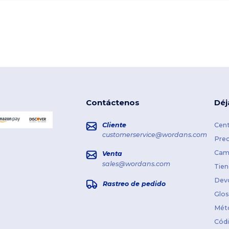
Contáctenos
Déj
Cliente
Cent
customerservice@wordans.com
Prec
Cami
Venta
sales@wordans.com
Tien
Dev
Rastreo de pedido
Glos
Mét
Cód