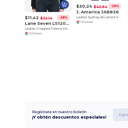
$30,24
-29%
$42,64
J. America JA8836
$11,42
Ladies Sydney Brushed V-Neck Hooded Sweatshirt
-48%
$22,14
Lane Seven LS12000
+2 Colores
Ladies Cropped Fleece Hoodie
+2 Colores
Regístrate en nuestro boletín
¡Y obtén descuentos especiales!