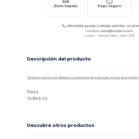
Envío Rápido
Pago Seguro
¿Necesita ayuda o desea solicitar un pr
Contacto
sales@wordans.com
Lunes - Viernes 9am - 5pm EST
Descripción del producto
Tenga en cuenta que, debido a la calibración de la pantalla, el color de la imag
Peso
14.843 oz.
Descubre otros productos