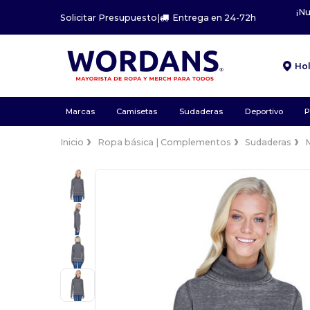
¡N
Solicitar Presupuesto
|
Entrega en 24-72h
Ho
Marcas
Camisetas
Sudaderas
Deportivo
P
Inicio
Ropa básica | Complementos
Sudaderas