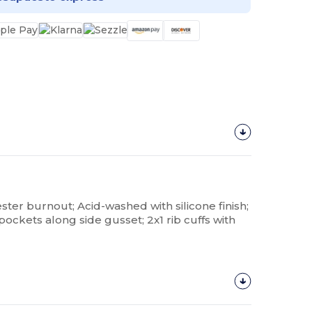
ester burnout; Acid-washed with silicone finish;
pockets along side gusset; 2x1 rib cuffs with