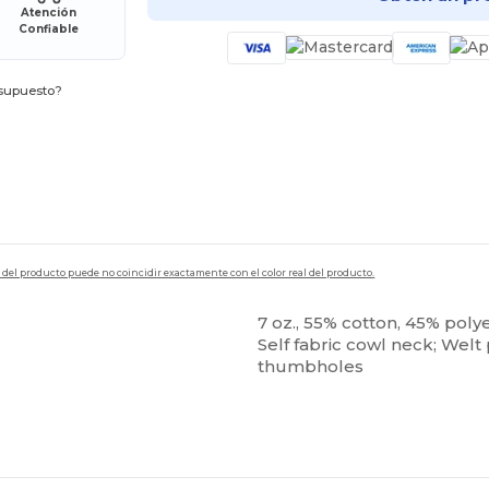
Atención
Confiable
esupuesto?
en del producto puede no coincidir exactamente con el color real del producto.
7 oz., 55% cotton, 45% poly
Self fabric cowl neck; Welt 
thumbholes