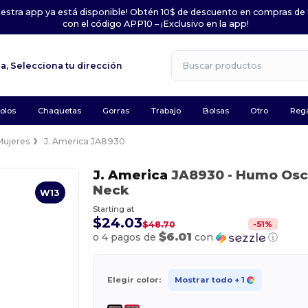
uestra app ya está disponible! Obtén 10$ de descuento en compras de
con el código APP10 – ¡Exclusivo en la app!
la,
Selecciona tu dirección
olos
Chaquetas
Gorras
Trabajo
Bolsas
Otro
Rega
Mujeres
J. America JA8930
J. America
JA8930
- Humo Osc
Neck
W13
Starting at
$24.03
-
51
%
$48.70
$6.01
o 4 pagos de
con
ⓘ
Elegir color:
Mostrar todo
+ 1