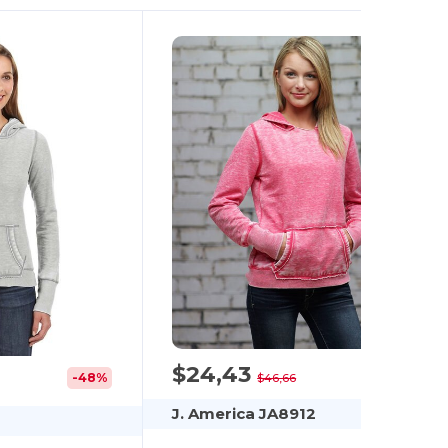
$24,43
-48%
-48%
$46,66
J. America JA8912