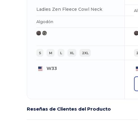
Ladies Zen Fleece Cowl Neck
A
Algodón
S
M
L
XL
2XL
W33
Reseñas de Clientes del Producto