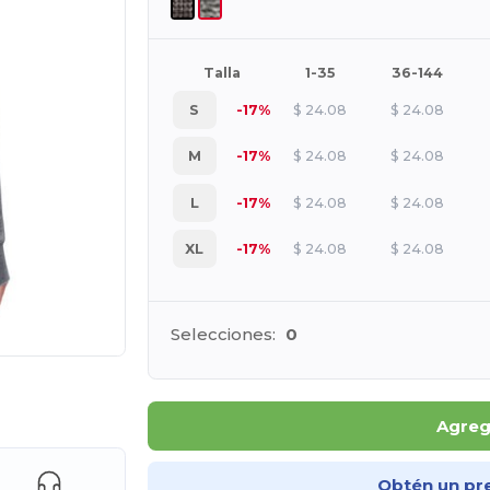
Talla
1-35
36-144
S
-17%
$
24.08
$
24.08
M
-17%
$
24.08
$
24.08
L
-17%
$
24.08
$
24.08
XL
-17%
$
24.08
$
24.08
Selecciones:
0
ara tus productos
Agrega
Obtén un pr