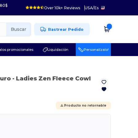
 80$
Over 10k+ Reviews
USA
/
Es
Buscar
Rastrear Pedido
los promocionales
Liquidación
¡Personalízalo!
uro
- Ladies Zen Fleece Cowl
⚠️ Producto no retornable