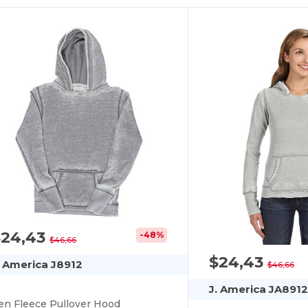
$24,43
-48%
$46,66
$24,43
. America J8912
$46,66
J. America JA8912
en Fleece Pullover Hood