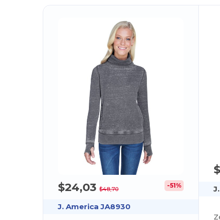
$24,03
-51%
J
$48,70
J. America JA8930
Z