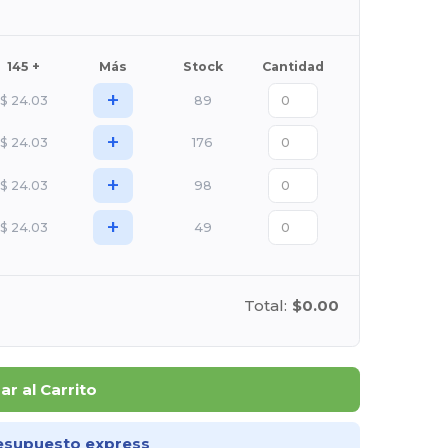
145 +
Más
Stock
Cantidad
+
$
24.03
89
+
$
24.03
176
+
$
24.03
98
+
$
24.03
49
Total:
$0.00
r al Carrito
esupuesto express