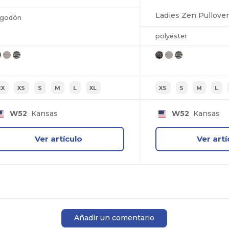
lgodón
polyester
2X
XS
S
M
L
XL
XS
S
M
L
W52
Kansas
W52
Kansas
Ver artículo
Ver artí
Añadir un comentario