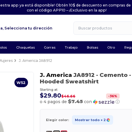
uestra app ya está disponible! Obtén 10$ de descuento en compras de
con el código APP10 – ¡Exclusivo en la app!
la,
Selecciona tu dirección
olos
Chaquetas
Gorras
Trabajo
Bolsas
Otro
Rega
Mujeres
J. America JA8912
J. America
JA8912
- Cemento
-
Hooded Sweatshirt
W52
Starting at
$29.80
-
36
%
$46.66
$7.45
o 4 pagos de
con
ⓘ
Elegir color:
Mostrar todo
+ 2