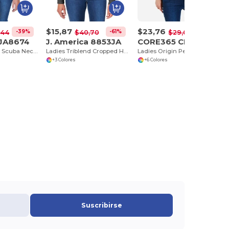
$15,87
$23,76
-39%
-61%
-18%
,44
$40,70
$29,00
 JA8674
J. America 8853JA
CORE365 CE418W
Ladies Melange Scuba Neck Sweatshirt
Ladies Triblend Cropped Hooded Sweatshirt
Ladies Origin Performance Pique Quarter-Zip
+3 Colores
+6 Colores
Suscribirse