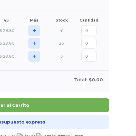
145 +
Más
Stock
Cantidad
+
$
29.80
41
+
$
29.80
26
+
$
29.80
3
Total:
$0.00
r al Carrito
esupuesto express