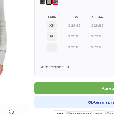
Talla
1-35
36-144
XS
$
29.85
$
29.85
M
$
29.85
$
29.85
L
$
29.85
$
29.85
Selecciones:
0
Agrega
ara tus productos
Obtén un pr