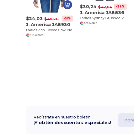
$30,24
-29%
$42,64
J. America JA8836
$24,03
Ladies Sydney Brushed V-Neck Hooded Sweatshirt
-51%
$48,70
J. America JA8930
+2 Colores
Ladies Zen Fleece Cowl Neck
+2 Colores
Regístrate en nuestro boletín
¡Y obtén descuentos especiales!