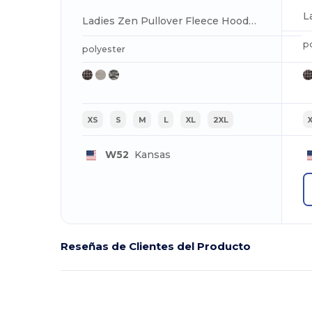
L
Ladies Zen Pullover Fleece Hooded Sweatshirt
p
polyester
XS
S
M
L
XL
2XL
W52
Kansas
Reseñas de Clientes del Producto