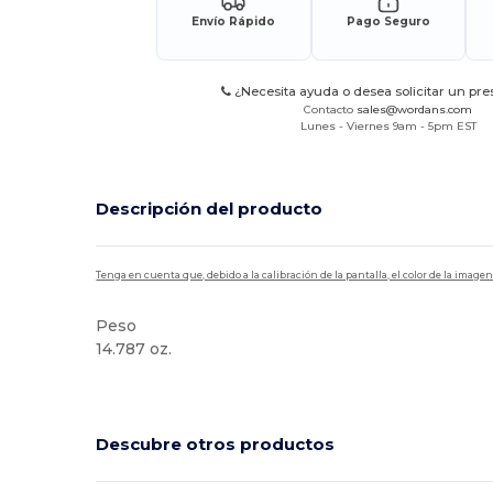
Envío Rápido
Pago Seguro
¿Necesita ayuda o desea solicitar un pr
Contacto
sales@wordans.com
Lunes - Viernes 9am - 5pm EST
Descripción del producto
Tenga en cuenta que, debido a la calibración de la pantalla, el color de la imag
Peso
14.787 oz.
Descubre otros productos