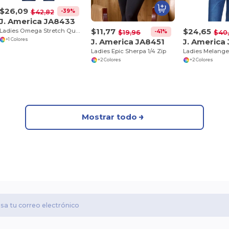
$26,09
-39%
$42,82
J. America JA8433
$11,77
$24,65
Ladies Omega Stretch Quarter-Zip
-41%
$19,96
$40
J. America JA8451
J. America
+1 Colores
Ladies Epic Sherpa 1/4 Zip
+2 Colores
+2 Colores
Mostrar todo