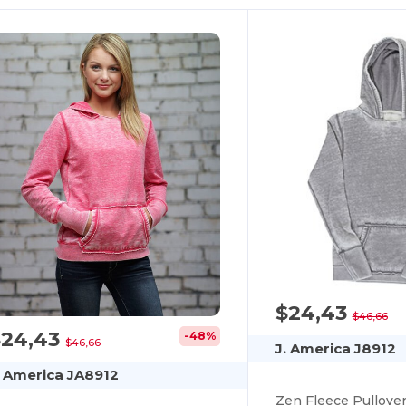
$24,43
$46,66
$24,43
-48%
$46,66
J. America J8912
. America JA8912
Zen Fleece Pullove