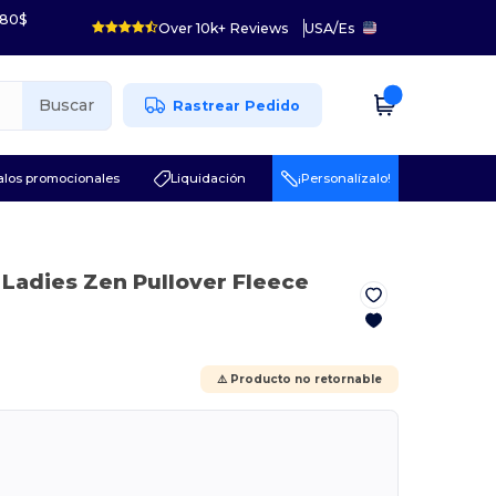
 80$
Over 10k+ Reviews
USA
/
Es
Buscar
Rastrear Pedido
los promocionales
Liquidación
¡Personalízalo!
 Ladies Zen Pullover Fleece
⚠️ Producto no retornable