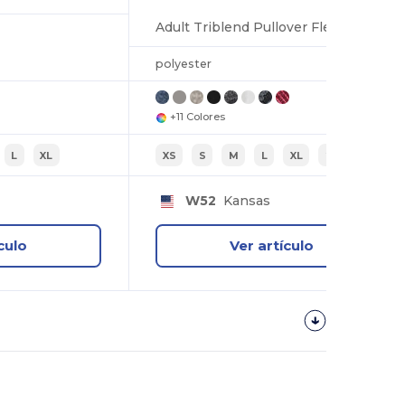
Adult Triblend Pullover Fleece Hooded Sweatshirt
polyester
+11 Colores
L
XL
XS
S
M
L
XL
2XL
W52
Kansas
culo
Ver artículo