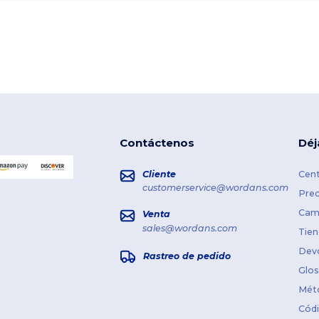
Contáctenos
Déj
Cliente
Cent
customerservice@wordans.com
Prec
Cami
Venta
sales@wordans.com
Tien
Dev
Rastreo de pedido
Glos
Mét
Cód