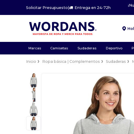
¡N
Solicitar Presupuesto
|
Entrega en 24-72h
Ho
Marcas
Camisetas
Sudaderas
Deportivo
P
Inicio
Ropa básica | Complementos
Sudaderas