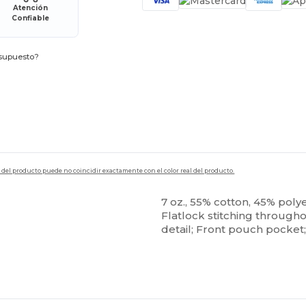
Atención
Confiable
esupuesto?
en del producto puede no coincidir exactamente con el color real del producto.
7 oz., 55% cotton, 45% poly
Flatlock stitching through
detail; Front pouch pocket;