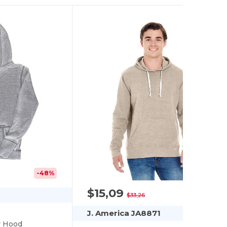
-48%
$15,09
-55%
$33,26
J. America JA8871
r Hood