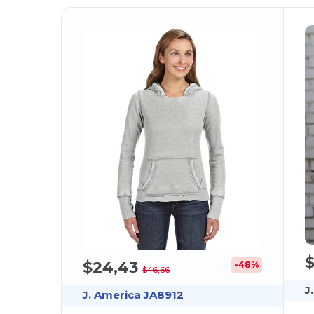
$24,43
-48%
$46,66
J
J. America JA8912