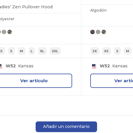
adies' Zen Pullover Hood
Algodón
olyester
XS
S
M
L
XL
2XL
2X
XS
S
M
W52
Kansas
W52
Kansas
Ver artículo
Ver artí
Añadir un comentario