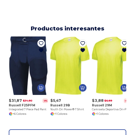
Productos interesantes
C
$31,87
$5,47
$3,88
$34,80
$6,89
-8%
-44%
Russell F25PFM
Russell 29B
Russell 29M
Integrated 7 Piece Pad Pant
Youth Dri Power® T Shirt
Camiseta Deportiva Dri-Power de Jerzees
+6 Colores
+1 Colores
+1 Colores