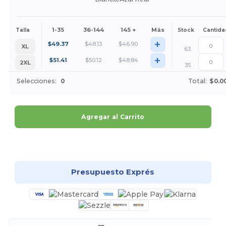
1-35
36-144
145 +
Más
Talla
Stock
Cantida
+
$
49.37
$
48.13
$
46.90
XL
63
+
$
51.41
$
50.12
$
48.84
2XL
35
Selecciones:
0
Total:
$0.0
Agregar al Carrito
¡Personalízalo!
Presupuesto Exprés