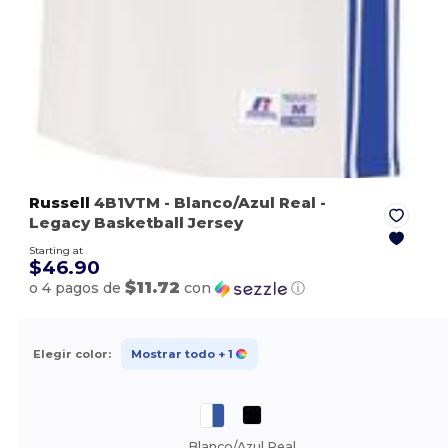
Russell
4B1VTM
- Blanco/Azul Real
-
Legacy Basketball Jersey
Starting at
$46.90
$11.72
o 4 pagos de
con
ⓘ
Elegir color:
Mostrar todo
+ 1
Blanco/Azul Real