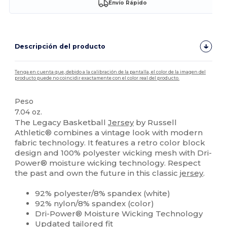
Envío Rápido
Descripción del producto
Tenga en cuenta que, debido a la calibración de la pantalla, el color de la imagen del
producto puede no coincidir exactamente con el color real del producto.
Peso
7.04 oz.
The Legacy Basketball
Jersey
by Russell
Athletic® combines a vintage look with modern
fabric technology. It features a retro color block
design and 100% polyester wicking mesh with Dri-
Power® moisture wicking technology. Respect
the past and own the future in this classic
jersey
.
92% polyester/8% spandex (white)
92% nylon/8% spandex (color)
Dri-Power® Moisture Wicking Technology
Updated tailored fit