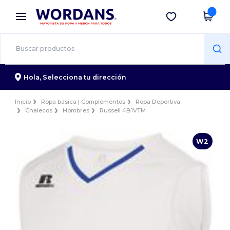
×
App de Wordans
Descargar app
¡Mejores precios en app!
Hola,
Selecciona tu dirección
Inicio
Ropa básica | Complementos
Ropa Deportiva
Chalecos
Hombres
Russell 4B1VTM
W2