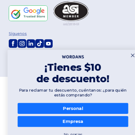
Síguenos
2026. Todos los derechos reservados
Términos y Condiciones
|
Política de personalización
|
Política de
¡Tienes $10
Privacidad
|
Política de Cookies
|
Mapa del sitio
de descuento!
Para reclamar tu descuento, cuéntanos: ¿para quién
estás comprando?
Personal
Empresa
No, gracias