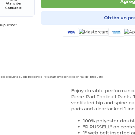
Agrega
Atención
Confiable
Obtén un pr
esupuesto?
en del producto puede no coincidir exactamente con el color real del producto.
Enjoy durable performance 
Piece-Pad Football Pants. 
ventilated hip and spine p
pads and a bartacked 1-inc
100% polyester doubl
"R RUSSELL" on cente
1" web belt inserted 