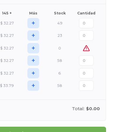
145 +
Más
Stock
Cantidad
+
$
32.27
49
+
$
32.27
23
+
$
32.27
0
+
$
32.27
58
+
$
32.27
6
+
$
33.79
58
Total:
$0.00