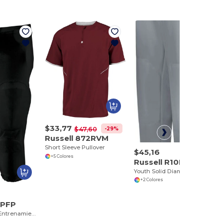
$33,77
-29%
$47,60
Russell 872RVM
Short Sleeve Pullover
$45,16
+5 Colores
Russell R10LGB
Youth Solid Diamond Series Baseball Pant 2.0
+2 Colores
5PFP
Pantalones de Entrenamiento para Fútbol Americano