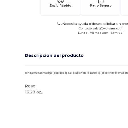
Envío Rápido
Pago Seguro
¿Necesita ayuda o desea solicitar un pr
Contacto
sales@wordans.com
Lunes - Viernes 9am - 5pm EST
Descripción del producto
Tenga en cuenta que, debido a la calibración de la pantalla, el color de la imag
Peso
13.28 oz.