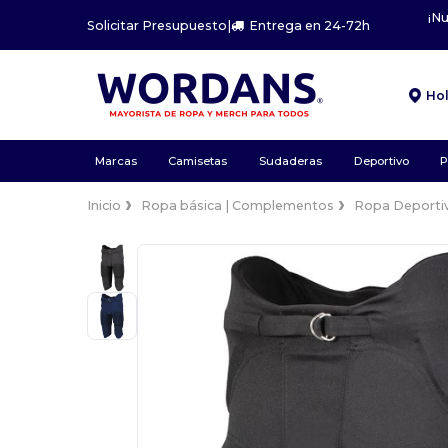
¡N
Solicitar Presupuesto
|
Entrega en 24-72h
Ho
Marcas
Camisetas
Sudaderas
Deportivo
P
Inicio
Ropa básica | Complementos
Ropa Deporti