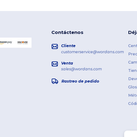
Contáctenos
Déj
Cliente
Cent
customerservice@wordans.com
Prec
Cami
Venta
sales@wordans.com
Tien
Dev
Rastreo de pedido
Glos
Mét
Cód