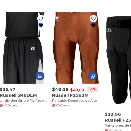
$35,47
$46,38
-3%
$48,00
Russell 5R6DLM
Russell F2562M
Undivided Single Ply Reversible Shorts
Pantalón Deportivo de Alto Rendimiento Russell
+10 Colores
+12 Colores
$23,06
Russell F2
+3 Colores