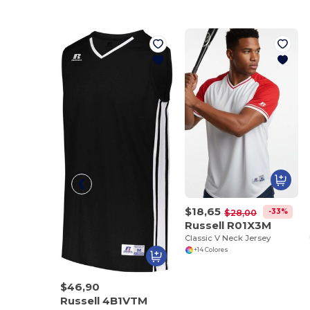
$18,65
-33%
$28,00
Russell R01X3M
Classic V Neck Jersey
+14 Colores
$46,90
Russell 4B1VTM