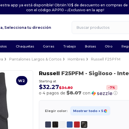
uestra app ya está disponible! Obtén 10$ de descuento en compras de
con el código APP10 – ¡Exclusivo en la app!
la,
Selecciona tu dirección
olos
Chaquetas
Gorras
Trabajo
Bolsas
Otro
Rega
va
Pantalones Largos & Cortos
Hombres
Russell F25PFM
Russell
F25PFM
- Sigiloso
- Int
W2
Starting at
$32.27
-
7
%
$34.80
$8.07
o 4 pagos de
con
ⓘ
Elegir color:
Mostrar todo
+ 5