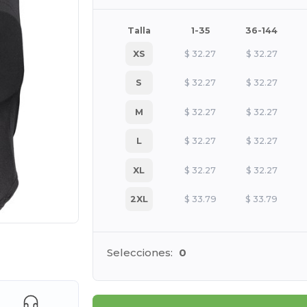
Talla
1-35
36-144
XS
$
32.27
$
32.27
S
$
32.27
$
32.27
M
$
32.27
$
32.27
L
$
32.27
$
32.27
XL
$
32.27
$
32.27
2XL
$
33.79
$
33.79
ara tus productos
Selecciones:
0