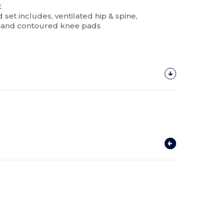
t
 set includes, ventilated hip & spine,
s and contoured knee pads