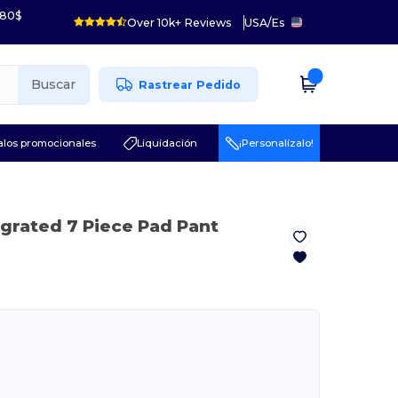
 80$
Over 10k+ Reviews
USA
/
Es
Buscar
Rastrear Pedido
los promocionales
Liquidación
¡Personalízalo!
egrated 7 Piece Pad Pant