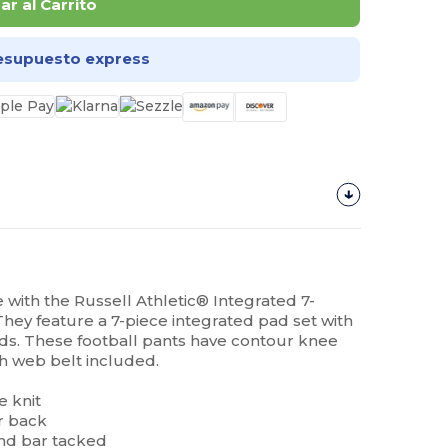
r al Carrito
esupuesto express
with the Russell Athletic® Integrated 7-
They feature a 7-piece integrated pad set with
ads. These football pants have contour knee
h web belt included.
e knit
r back
and bar tacked