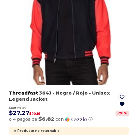
Threadfast
364J
- Negro / Rojo
- Unisex
Legend Jacket
Starting at
$27.27
-
70
%
$90.16
$6.82
o 4 pagos de
con
ⓘ
⚠️ Producto no retornable