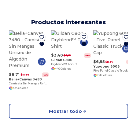
Productos interesantes
U
$3,40
$8,18
-58%
Gildan G800
$6,95
$11,34
-39%
Dryblend™ T-Shirt
Yupoong 6006
+40 Colores
Five-Panel Classic Trucker Cap
$6,71
$15,96
-58%
+21 Colores
Bella+Canvas 3480
Camiseta Sin Mangas Unisex de Algodón Premium
+35 Colores
Mostrar todo