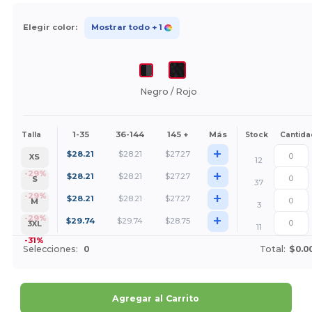
Elegir color:
Mostrar todo
+ 1
Negro / Rojo
1-35
36-144
145 +
Más
Talla
Stock
Cantida
+
$
28.21
$
28.21
$
27.27
XS
12
+
-29%
$
28.21
$
28.21
$
27.27
S
37
+
-29%
$
28.21
$
28.21
$
27.27
M
3
+
-29%
$
29.74
$
29.74
$
28.75
3XL
11
-31%
Selecciones:
0
Total:
$0.0
Agregar al Carrito