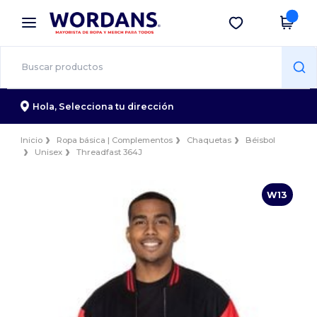
×
App de Wordans
Descargar app
¡Mejores precios en app!
Hola,
Selecciona tu dirección
Inicio
Ropa básica | Complementos
Chaquetas
Béisbol
Unisex
Threadfast 364J
W13