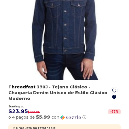
Threadfast
370J
- Tejano Clásico
-
Chaqueta Denim Unisex de Estilo Clásico
Moderno
Starting at
$23.95
-
77
%
$102.96
$5.99
o 4 pagos de
con
ⓘ
⚠️ Producto no retornable