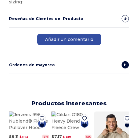
sizing;
Reseñas de Clientes del Producto
Añadir un comentario
Ordenes de mayoreo
Productos interesantes
$9,11
$7,17
$31,42
$19,18
-71%
-63%