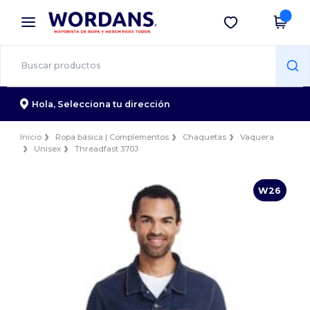
×
App de Wordans
Descargar app
¡Mejores precios en app!
Hola,
Selecciona tu dirección
Inicio
Ropa básica | Complementos
Chaquetas
Vaquera
Unisex
Threadfast 370J
W26