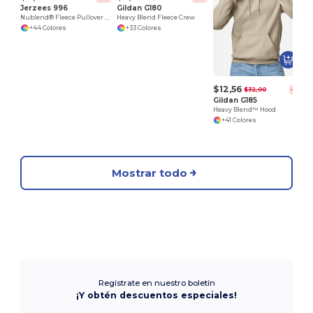
Jerzees 996
Gildan G180
Nublend® Fleece Pullover Hood
Heavy Blend Fleece Crew
+44 Colores
+33 Colores
$12,56
$32,00
-61%
Gildan G185
Heavy Blend™ Hood
+41 Colores
Mostrar todo
Regístrate en nuestro boletín
¡Y obtén descuentos especiales!