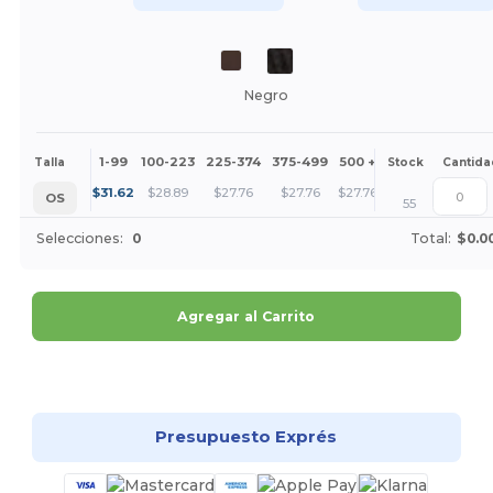
Negro
1-99
100-223
225-374
375-499
500 +
Más
Talla
Stock
Cantida
+
$
31.62
$
28.89
$
27.76
$
27.76
$
27.76
OS
55
Selecciones:
0
Total:
$0.0
Agregar al Carrito
¡Personalízalo!
Presupuesto Exprés