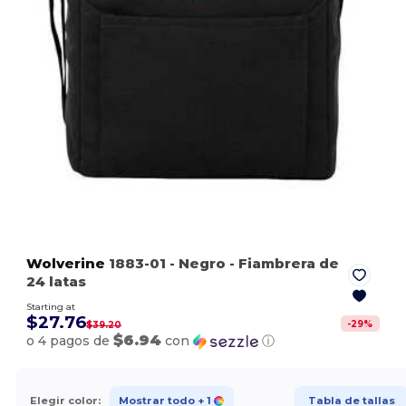
Wolverine
1883-01
- Negro
- Fiambrera de
24 latas
Starting at
$27.76
-
29
%
$39.20
$6.94
o 4 pagos de
con
ⓘ
Elegir color:
Mostrar todo
+ 1
Tabla de tallas