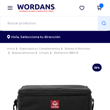
×
App de Wordans
Descargar app
¡Mejores precios en app!
Hola,
Selecciona tu dirección
Inicio
Ropa básica | Complementos
Bolsas & Mochilas
Bolsas térmicas
Unisex
Wolverine 1883-01
W4