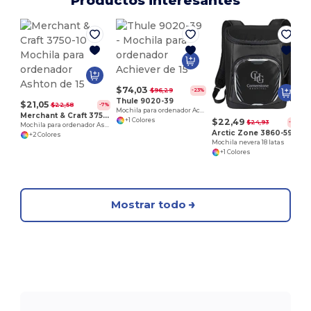
Productos interesantes
C
$74,03
$96,29
-23%
Thule 9020-39
$21,05
$22,58
-7%
Mochila para ordenador Achiever de 15
Merchant & Craft 3750-10
$22,49
+1 Colores
$24,93
-10%
Mochila para ordenador Ashton de 15
Arctic Zone 3860-59
+2 Colores
Mochila nevera 18 latas
+1 Colores
Mostrar todo