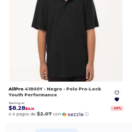
AllPro
41800Y
- Negro
- Polo Pro-Lock
Youth Performance
Starting at
$8.28
-
49
%
$16.16
$2.07
o 4 pagos de
con
ⓘ