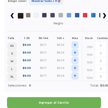
Elegir color:
Mostrar todo
+ 11
Negro
1-35
36-144
145 +
Más
Talla
Stock
Cantida
+
$
9.00
$
8.71
$
8.28
XS
1390
+
$
9.00
$
8.71
$
8.28
S
1500
+
$
9.00
$
8.71
$
8.28
M
1500
+
$
9.00
$
8.71
$
8.28
L
1500
+
$
9.00
$
8.71
$
8.28
XL
1500
Selecciones:
0
Total:
$0.0
Agregar al Carrito