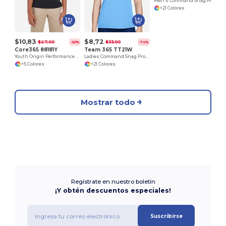
Men's Command Snag Protection Polo
+21 Colores
$10,83
$8,72
$27,00
$33,00
-60%
-74%
Core365 88181Y
Team 365 TT21W
Youth Origin Performance Pique Polo
Ladies Command Snag Protection Polo
+5 Colores
+21 Colores
Mostrar todo
Regístrate en nuestro boletín
¡Y obtén descuentos especiales!
Suscribirse