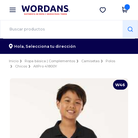
×
App de Wordans
Descargar app
¡Mejores precios en app!
Hola,
Selecciona tu dirección
Inicio
Ropa básica | Complementos
Camisetas
Polos
Chicos
AllPro 41800Y
W46