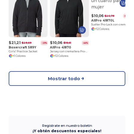
$10,06
$20,78
-52%
AllPro 41870L
Suéter Pro-Lock con cremallera de un cuarto para mujer
+12 Colores
$21,21
$10,06
$29,69
$18,61
-29%
-46%
Boxercraft S89Y
AllPro 41870
Girls' Practice Jacket
Jersey con cremallera Pro-Lock Performance
+1 Colores
+12 Colores
Mostrar todo
Regístrate en nuestro boletín
¡Y obtén descuentos especiales!