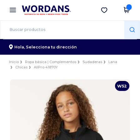
×
App de Wordans
Descargar app
¡Mejores precios en app!
Hola,
Selecciona tu dirección
Inicio
Ropa básica | Complementos
Sudaderas
Lana
Chicas
AllPro 41870Y
W52