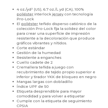
Alto stock
Personalizable
4 oz./yd² (US), 6.7 oz./L yd (CA), 100%
poliéster
interlock
jersey
con tecnología
Pro-Lock
El
poliéster
teñido disperso catiónico de la
colección Pro-Lock fija la solidez del color
para crear una superficie de impresión
resistente a la decoloración que produce
gráficos vibrantes y nítidos.
Corte estándar
Gestión de la humedad
Resistente a enganches
Cuello cadete de 2
Cremallera teñida a juego con
recubrimiento de tejido propio superior e
inferior y tirador YKK de bloqueo en negro
Mangas largas con dobladillo
Índice UPF de 50
Etiqueta desprendible para mayor
comodidad y para volver a etiquetar
Cumple con la etiqueta de seguimiento
CPSIA