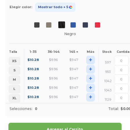
Elegir color:
Mostrar todo
+ 5
Negro
1-35
36-144
145 +
Más
Talla
Stock
Cantida
+
$
10.28
$
9.96
$
9.47
XS
597
+
$
10.28
$
9.96
$
9.47
S
953
+
$
10.28
$
9.96
$
9.47
M
1042
+
$
10.28
$
9.96
$
9.47
L
1043
+
$
10.28
$
9.96
$
9.47
XL
1129
Selecciones:
0
Total:
$0.0
Agregar al Carrito