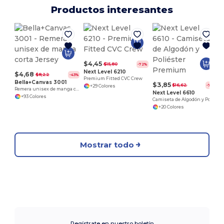
Productos interesantes
$4,45
$15,80
-72%
Next Level 6210
$4,68
$8,22
-43%
Premium Fitted CVC Crew
Bella+Canvas 3001
$3,85
$16,62
-77%
+29 Colores
Remera unisex de manga corta Jersey
Next Level 6610
+93 Colores
Camiseta de Algodón y Poliéster Premium
+20 Colores
Mostrar todo
Regístrate en nuestro boletín