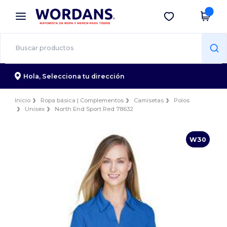
×
App de Wordans
Descargar app
¡Mejores precios en app!
Hola,
Selecciona tu dirección
Inicio
Ropa básica | Complementos
Camisetas
Polos
Unisex
North End Sport Red 78632
W30