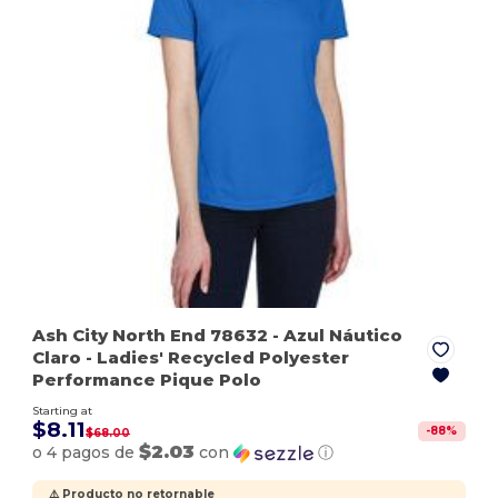
Ash City North End 78632
- Azul Náutico
Claro
- Ladies' Recycled Polyester
Performance Pique Polo
Starting at
$8.11
-
88
%
$68.00
$2.03
o 4 pagos de
con
ⓘ
⚠️ Producto no retornable