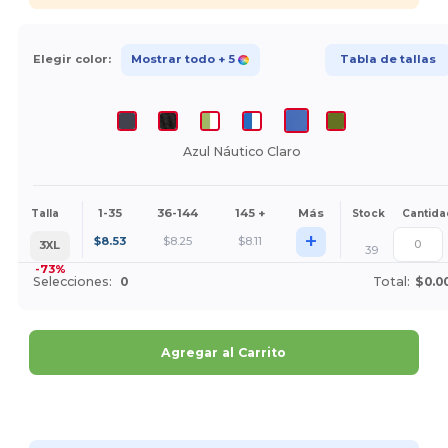
Elegir color:
Mostrar todo
+ 5
Tabla de tallas
Azul Náutico Claro
1-35
36-144
145 +
Más
Talla
Stock
Cantida
+
$
8.53
$
8.25
$
8.11
3XL
39
-73%
Selecciones:
0
Total:
$0.0
Agregar al Carrito
¡Personalízalo!