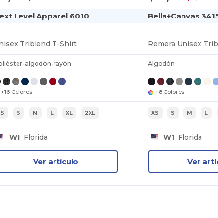
ext Level Apparel 6010
Bella+Canvas 341
nisex Triblend T-Shirt
oliéster-algodón-rayón
Algodón
+16 Colores
+8 Colores
XS
S
M
L
XL
2XL
XS
S
M
L
W1
Florida
W1
Florida
Ver artículo
Ver artí