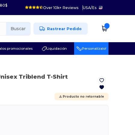
 80$
Over 10k+ Reviews
USA
/
Es
Buscar
Rastrear Pedido
los promocionales
Liquidación
¡Personalízalo!
Unisex Triblend T-Shirt
⚠️ Producto no retornable