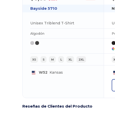
Bayside 5710
N
Unisex Triblend T-Shirt
U
Algodón
P
XS
S
M
L
XL
2XL
W52
Kansas
Reseñas de Clientes del Producto