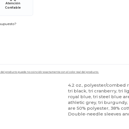
Atención
Confiable
esupuesto?
en del producto puede no coincidir exactamente con el color real del producto.
4.2 oz., polyester/combed r
tri black, tri cranberry, tri l
royal blue, tri steel blue a
athletic grey, tri burgundy, 
are 50% polyester, 38% cot
Double-needle sleeves an