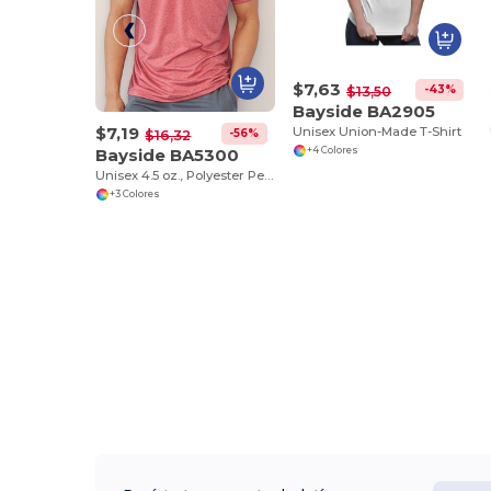
$7,63
-43%
$13,50
Bayside BA2905
$7,19
Unisex Union-Made T-Shirt
-56%
$16,32
Bayside BA5300
+4 Colores
Unisex 4.5 oz., Polyester Performance T-Shirt
+3 Colores