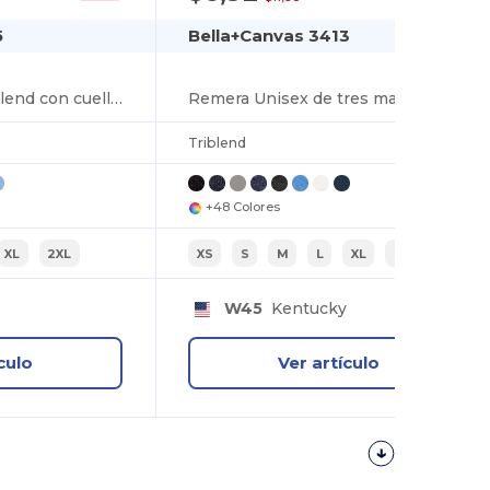
5
Bella+Canvas 3413
Remera Unisex Triblend con cuello en V
Remera Unisex de tres materiales manga corta
Triblend
+48 Colores
XL
2XL
XS
S
M
L
XL
2XL
W45
Kentucky
culo
Ver artículo