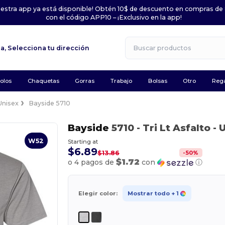
uestra app ya está disponible! Obtén 10$ de descuento en compras de
con el código APP10 – ¡Exclusivo en la app!
la,
Selecciona tu dirección
olos
Chaquetas
Gorras
Trabajo
Bolsas
Otro
Rega
Unisex
Bayside 5710
Bayside
5710
- Tri Lt Asfalto
- 
W52
Starting at
$6.89
-
50
%
$13.86
$1.72
o 4 pagos de
con
ⓘ
Elegir color:
Mostrar todo
+ 1