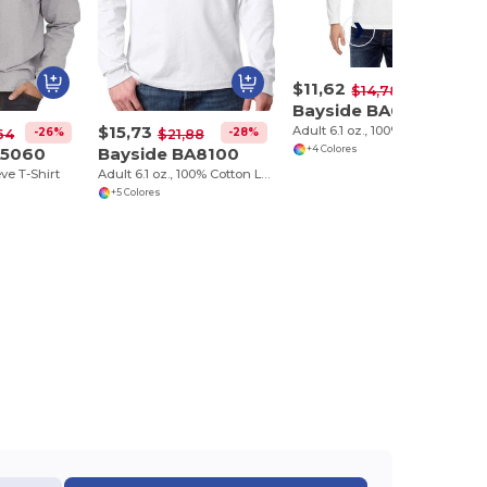
$11,62
-21%
$14,78
Bayside BA6100
$15,73
Adult 6.1 oz., 100% Cotton Long Sleeve T-Shirt
-26%
-28%
64
$21,88
A5060
Bayside BA8100
+4 Colores
ve T-Shirt
Adult 6.1 oz., 100% Cotton Long Sleeve Pocket T-Shirt
+5 Colores