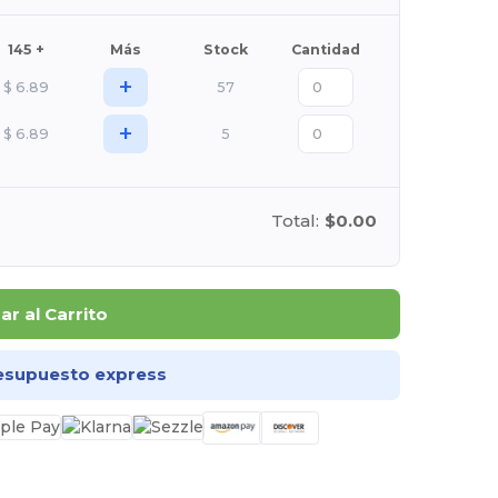
145 +
Más
Stock
Cantidad
+
$
6.89
57
+
$
6.89
5
Total:
$0.00
r al Carrito
esupuesto express