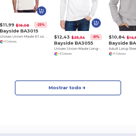
$11,99
-25%
$16,08
Bayside BA3015
$12,43
$10,84
Unisex Union-Made 6.1 oz.Cotton Pocket T-Shirt
-51%
$25,34
$14,
Bayside BA3055
Bayside B
+1 Colores
Unisex Union-Made Long-Sleeve Pocket Crew T-Shirt
Adult Long-Slee
+3 Colores
+1 Colores
Mostrar todo