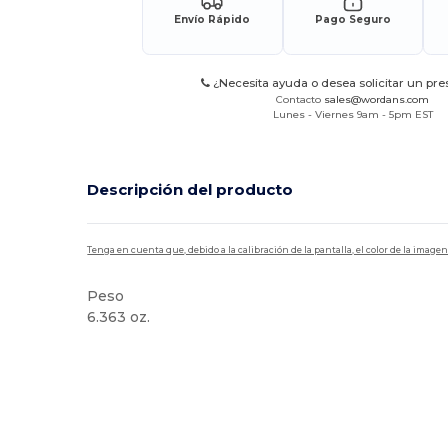
Envío Rápido
Pago Seguro
¿Necesita ayuda o desea solicitar un pr
Contacto
sales@wordans.com
Lunes - Viernes 9am - 5pm EST
Descripción del producto
Tenga en cuenta que, debido a la calibración de la pantalla, el color de la imag
Peso
6.363 oz.
Made in USA
Personalizable