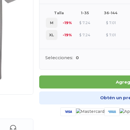
Talla
1-35
36-144
M
-19%
$
7.24
$
7.01
XL
-19%
$
7.24
$
7.01
Selecciones:
0
Agrega
Obtén un pr
e AQUÍ!