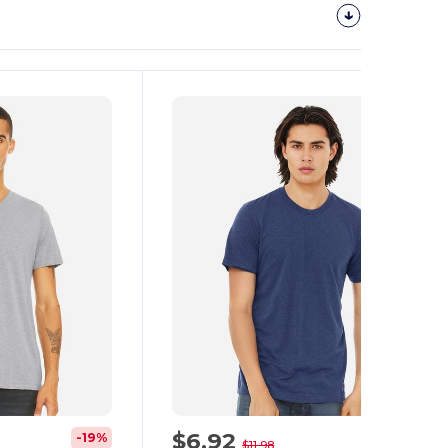
¡Personalízalo!
$6,92
-19%
-42%
$11,98