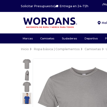
¡N
Solicitar Presupuesto
|
Entrega en 24-72h
Ho
Marcas
Camisetas
Sudaderas
Deportivo
P
Inicio
Ropa básica | Complementos
Camisetas