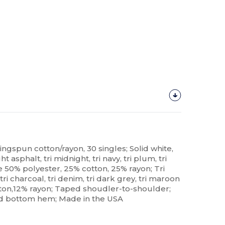
ingspun cotton/rayon, 30 singles; Solid white,
ight asphalt, tri midnight, tri navy, tri plum, tri
re 50% polyester, 25% cotton, 25% rayon; Tri
tri charcoal, tri denim, tri dark grey, tri maroon
ton,12% rayon; Taped shoudler-to-shoulder;
d bottom hem; Made in the USA