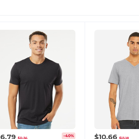
Personalízalo!
¡Personalízalo!
$6,79
$10,66
-40%
$11,36
$13,18