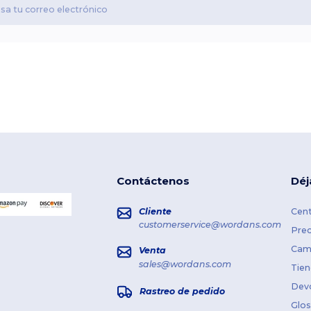
Contáctenos
Déj
Cliente
Cent
customerservice@wordans.com
Prec
Cami
Venta
sales@wordans.com
Tien
Dev
Rastreo de pedido
Glos