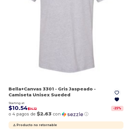
Bella+Canvas 3301
- Gris Jaspeado
-
Camiseta Unisex Sueded
Starting at
$10.54
-
25
%
$14.12
$2.63
o 4 pagos de
con
ⓘ
⚠️ Producto no retornable