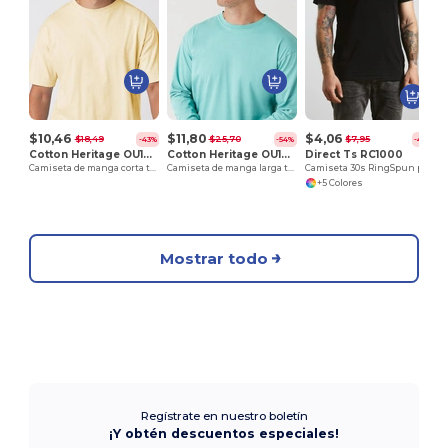
$10,46
$11,80
$4,06
$18,49
$25,70
$7,95
-43%
-54%
-49%
Cotton Heritage OU1690
Cotton Heritage OU1964
Direct Ts RC1000
Camiseta de manga corta teñida en prenda
Camiseta de manga larga teñida en prenda
Camiseta 30s RingSpun para hombre
+5 Colores
Mostrar todo
Regístrate en nuestro boletín
¡Y obtén descuentos especiales!