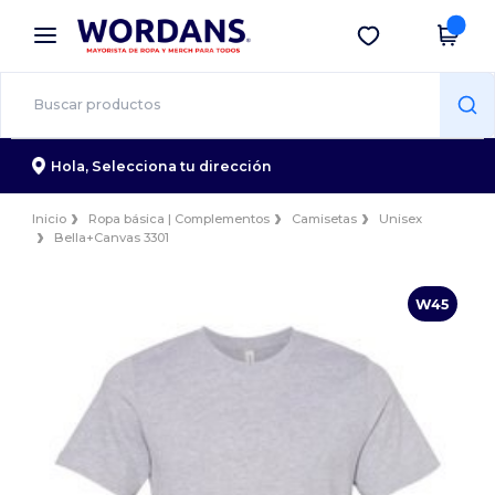
×
App de Wordans
Descargar app
¡Mejores precios en app!
Hola,
Selecciona tu dirección
Inicio
Ropa básica | Complementos
Camisetas
Unisex
Bella+Canvas 3301
W45