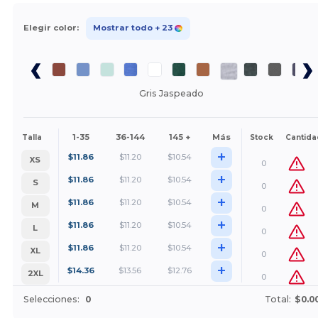
Elegir color:
Mostrar todo
+ 23
Gris Jaspeado
1-35
36-144
145 +
Más
Talla
Stock
Cantida
+
$
11.86
$
11.20
$
10.54
XS
0
+
$
11.86
$
11.20
$
10.54
S
0
+
$
11.86
$
11.20
$
10.54
M
0
+
$
11.86
$
11.20
$
10.54
L
0
+
$
11.86
$
11.20
$
10.54
XL
0
+
$
14.36
$
13.56
$
12.76
2XL
0
Selecciones:
0
Total:
$0.0