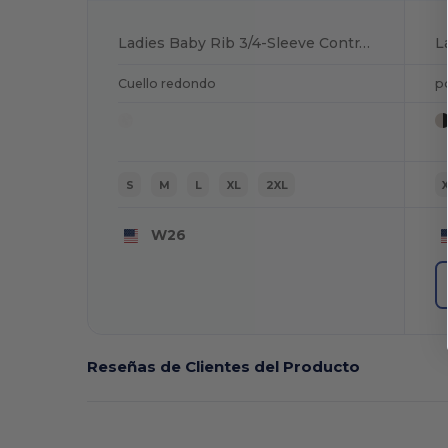
Ladies Baby Rib 3/4-Sleeve Contrast Raglan T-Shirt
Cuello redondo
p
S
M
L
XL
2XL
W26
Reseñas de Clientes del Producto