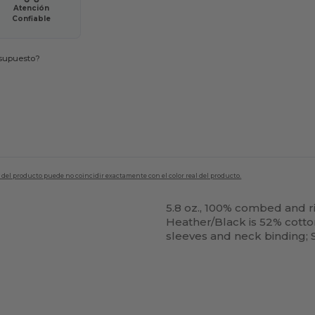
Atención
Confiable
esupuesto?
en del producto puede no coincidir exactamente con el color real del producto.
5.8 oz., 100% combed and r
Heather/Black is 52% cotton,
sleeves and neck binding;
Personalízalo!
¡Personalízalo!