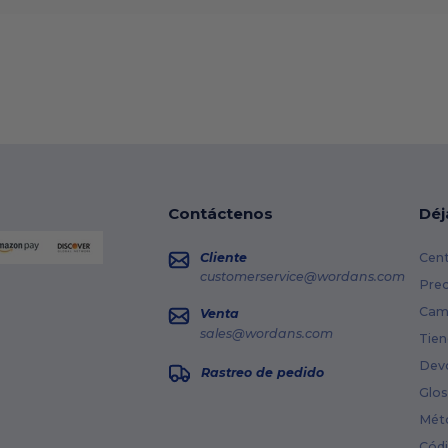
Contáctenos
Déj
Cliente
Cent
customerservice@wordans.com
Prec
Cami
Venta
sales@wordans.com
Tien
Dev
Rastreo de pedido
Glos
Mét
Cód