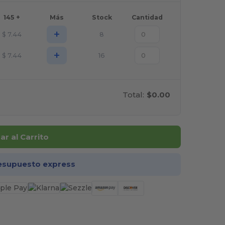
145 +
Más
Stock
Cantidad
+
$
7.44
8
+
$
7.44
16
Total:
$0.00
r al Carrito
esupuesto express