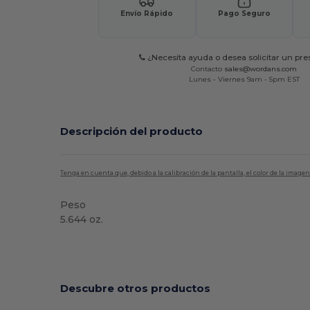
Envío Rápido
Pago Seguro
¿Necesita ayuda o desea solicitar un pr
Contacto
sales@wordans.com
Lunes - Viernes 9am - 5pm EST
Descripción del producto
Tenga en cuenta que, debido a la calibración de la pantalla, el color de la imag
Peso
5.644 oz.
Etiqueta extraíble
Descubre otros productos
¡