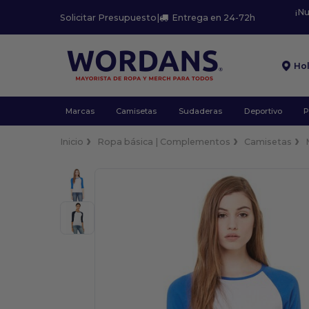
¡N
Solicitar Presupuesto
|
Entrega en 24-72h
Ho
Marcas
Camisetas
Sudaderas
Deportivo
P
Inicio
Ropa básica | Complementos
Camisetas