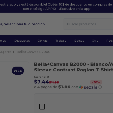
uestra app ya está disponible! Obtén 10$ de descuento en compras de
con el código APP10 – ¡Exclusivo en la app!
la,
Selecciona tu dirección
olos
Chaquetas
Gorras
Trabajo
Bolsas
Otro
Rega
Mujeres
Bella+Canvas B2000
Bella+Canvas B2000
- Blanco/A
Sleeve Contrast Raglan T-Shir
W26
Starting at
$7.44
-
38
%
$11.98
$1.86
o 4 pagos de
con
ⓘ