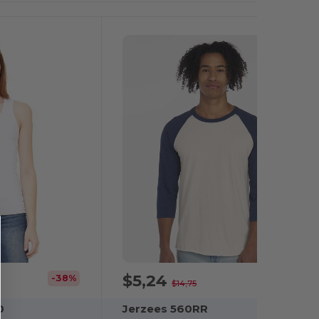
$5,24
-38%
-64%
$14,75
0
Jerzees 560RR