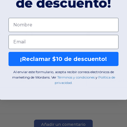
de descuento!
Ladies Micro Ribbed 3/4 Raglan Baby Tee
Nombre
olyester
Algodón
Email
XS
S
M
L
XL
2XL
S
M
L
XL
¡Reclamar $10 de descuento!
W50
Illinois
W3
Texas
Al enviar este formulario, acepta recibir correos electrónicos de
marketing de Wordans. Ver
​
Términos y condiciones
​
y
​
Política de
Ver artículo
Ver artí
privacidad
.
Añadir un comentario