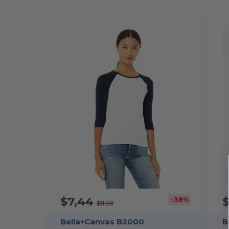
$7,44
-38%
$11,98
Bella+Canvas B2000
B