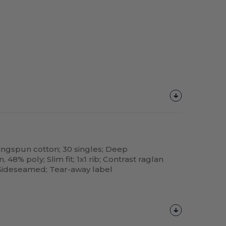
ingspun cotton; 30 singles; Deep
 48% poly; Slim fit; 1x1 rib; Contrast raglan
 Sideseamed; Tear-away label
¡Personalízalo!