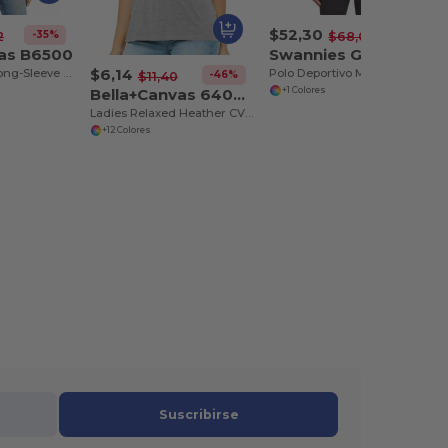
$52,30
-35%
-23%
2
$68,00
vas B6500
Swannies Golf SW200L
$6,14
Ladies Jersey Long-Sleeve T-Shirt
Polo Deportivo Mujer con Impacto Ambiental Positivo
-46%
$11,40
Bella+Canvas 6405CVC
+1 Colores
Ladies Relaxed Heather CVC Jersey V-Neck T-Shirt
+12 Colores
Suscribirse