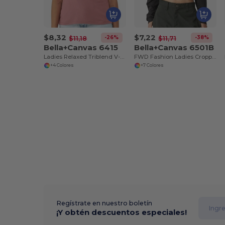
$8,32
$7,22
-26%
-38%
$11,18
$11,71
Bella+Canvas 6415
Bella+Canvas 6501B
Ladies Relaxed Triblend V-Neck T-Shirt
FWD Fashion Ladies Cropped Long-Sleeve T-Shirt
+4 Colores
+7 Colores
Regístrate en nuestro boletín
¡Y obtén descuentos especiales!