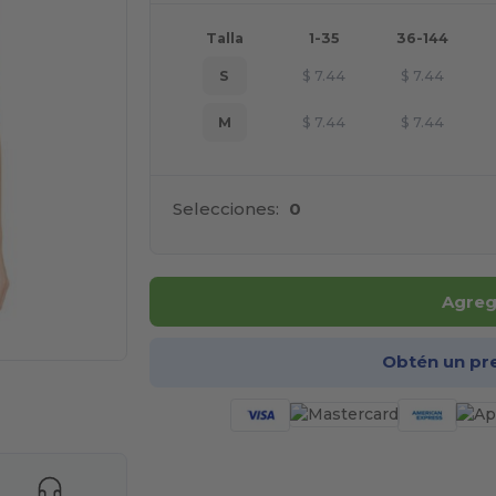
Talla
1-35
36-144
S
$
7.44
$
7.44
M
$
7.44
$
7.44
Selecciones:
0
Agrega
Obtén un pr
ara tus productos