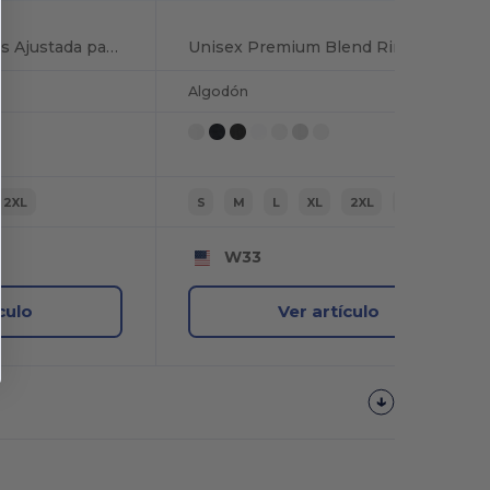
Camiseta de Tirantes Ajustada para Mujer
Unisex Premium Blend Ring-Spun 3/4 Sleeve Raglan T-Shirt
Algodón
2XL
S
M
L
XL
2XL
3XL
W33
culo
Ver artículo