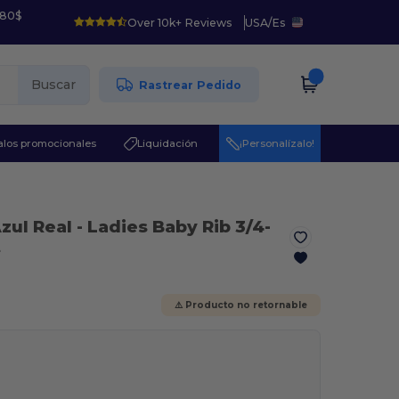
 80$
Over 10k+ Reviews
USA
/
Es
Buscar
Rastrear Pedido
los promocionales
Liquidación
¡Personalízalo!
zul Real
- Ladies Baby Rib 3/4-
t
⚠️ Producto no retornable