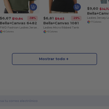
$9,60
$14,7
Bella+Can
$6,67
$6,81
-38%
-29%
$10,84
$9,63
Bella+Canvas 6482
Bella+Canvas 1081
+7 Colores
FWD Fashion Ladies Jersey Cropped T-Shirt
Ladies Micro Ribbed Tank
+6 Colores
+5 Colores
Mostrar todo