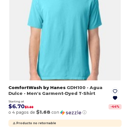
ComfortWash by Hanes
GDH100
- Agua
Dulce
- Men's Garment-Dyed T-Shirt
Starting at
$6.70
-
44
%
$11.88
$1.68
o 4 pagos de
con
ⓘ
⚠️ Producto no retornable