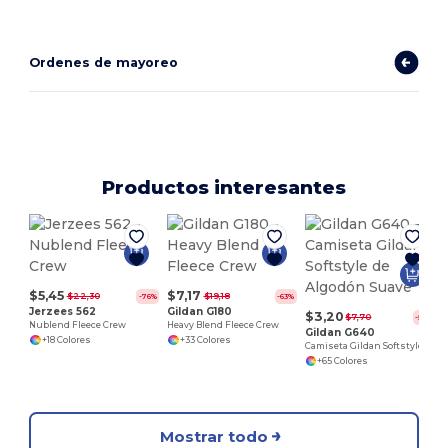
Ordenes de mayoreo
Productos interesantes
P
$5,45
$7,17
$22,30
$19,18
-76%
-63%
Jerzees 562
Gildan G180
$3,20
$7,70
-58%
Nublend Fleece Crew
Heavy Blend Fleece Crew
Gildan G640
+18 Colores
+33 Colores
Camiseta Gildan Softstyle de Algodón Suave
+65 Colores
Mostrar todo