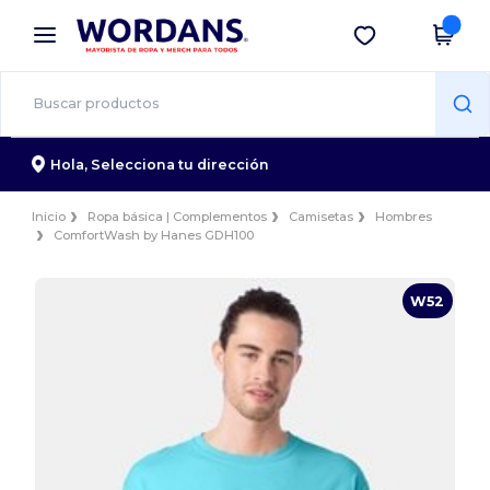
×
App de Wordans
Descargar app
¡Mejores precios en app!
Hola,
Selecciona tu dirección
Inicio
Ropa básica | Complementos
Camisetas
Hombres
ComfortWash by Hanes GDH100
W52