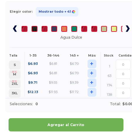
Elegir color:
Mostrar todo
+ 41
Agua Dulce
1-35
36-144
145 +
Más
Talla
Stock
Cantida
+
$
6.93
$
6.81
$
6.70
S
1
+
-8%
$
6.93
$
6.81
$
6.70
M
63
+
-8%
$
9.71
$
9.55
$
9.39
2XL
174
+
$
12.13
$
11.93
$
11.72
3XL
138
Selecciones:
0
Total:
$0.0
Agregar al Carrito