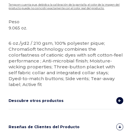
Tenga en cuenta que, debido a la calibración de la pantalla, el color de la imagen del
producto puede no coincidir exactamente con el color real del producto.
Peso
9.065 oz.
Etiqueta extraíble
Sublimación
6 oz./yd2 / 210 gsm, 100% polyester pique;
ChromaSoft technology combines the
colorfastness of cationic dyes with soft cotton-feel
performance ; Anti-microbial finish; Moisture-
wicking properties; Three-button placket with
self fabric collar and integrated collar stays;
Dyed-to-match buttons; Side vents; Tear-away
label; Active fit
Descubre otros productos
Reseñas de Clientes del Producto