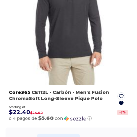
Core365
CE112L
- Carbón
- Men's Fusion
ChromaSoft Long-Sleeve Pique Polo
Starting at
$22.40
-
7
%
$24.00
$5.60
o 4 pagos de
con
ⓘ