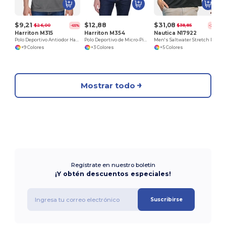
$9,21
$12,88
$31,08
$26,00
$38,85
-65%
-20%
Harriton M315
Harriton M354
Nautica N17922
Polo Deportivo Antiodor Harriton
Polo Deportivo de Micro-Piqué para Hombre
Men's Saltwater Stretch Polo
+9 Colores
+3 Colores
+5 Colores
Mostrar todo
Regístrate en nuestro boletín
¡Y obtén descuentos especiales!
Suscribirse