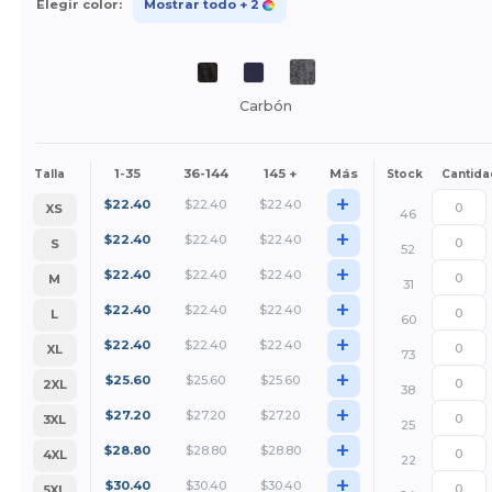
Elegir color:
Mostrar todo
+ 2
Carbón
1-35
36-144
145 +
Más
Talla
Stock
Cantida
+
$
22.40
$
22.40
$
22.40
XS
46
+
$
22.40
$
22.40
$
22.40
S
52
+
$
22.40
$
22.40
$
22.40
M
31
+
$
22.40
$
22.40
$
22.40
L
60
+
$
22.40
$
22.40
$
22.40
XL
73
+
$
25.60
$
25.60
$
25.60
2XL
38
+
$
27.20
$
27.20
$
27.20
3XL
25
+
$
28.80
$
28.80
$
28.80
4XL
22
+
$
30.40
$
30.40
$
30.40
5XL