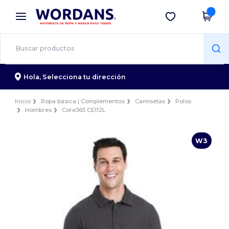
×
App de Wordans
Descargar app
¡Mejores precios en app!
Hola,
Selecciona tu dirección
Inicio
Ropa básica | Complementos
Camisetas
Polos
Hombres
Core365 CE112L
W3