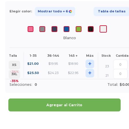
Elegir color:
Mostrar todo
+ 6
Tabla de tallas
Blanco
1-35
36-144
145 +
Más
Talla
Stock
Cantida
+
$
21.00
$
19.95
$
18.90
XS
23
+
-36%
$
25.50
$
24.23
$
22.95
3XL
21
-35%
Selecciones:
0
Total:
$0.0
Agregar al Carrito
¡Personalízalo!