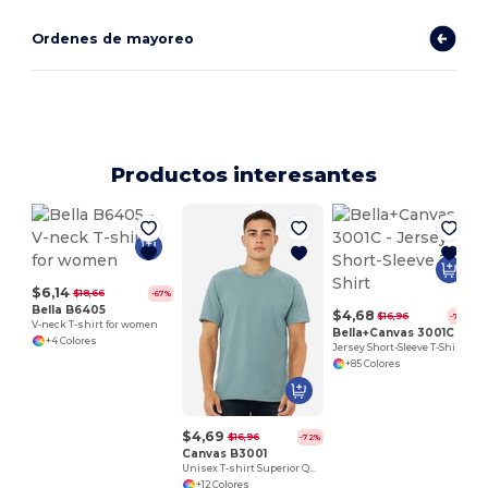
Ordenes de mayoreo
Productos interesantes
$6,14
$18,66
-67%
Bella B6405
$4,68
$16,96
-72%
V-neck T-shirt for women
Bella+Canvas 3001C
+4 Colores
Jersey Short-Sleeve T-Shirt
+85 Colores
$4,69
$16,96
-72%
Canvas B3001
Unisex T-shirt Superior Quality
+12 Colores