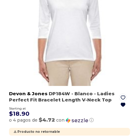
Devon & Jones
DP184W
- Blanco
- Ladies
Perfect Fit Bracelet Length V-Neck Top
Starting at
$18.90
$4.72
o 4 pagos de
con
ⓘ
⚠️ Producto no retornable