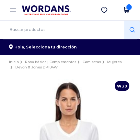
×
App de Wordans
Descargar app
¡Mejores precios en app!
Hola,
Selecciona tu dirección
Inicio
Ropa básica | Complementos
Camisetas
Mujeres
Devon & Jones DP184W
W30