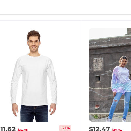
11,62
$12,47
-21%
$14,78
$19,94