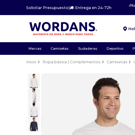
¡N
Solicitar Presupuesto
|
Entrega en 24-72h
Ho
Marcas
Camisetas
Sudaderas
Deportivo
P
Inicio
Ropa básica | Complementos
Camisetas