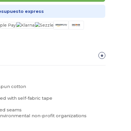
esupuesto express
gspun cotton
d with self-fabric tape
hed seams
nvironmental non-profit organizations