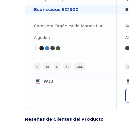
Econscious EC1500
B
Camiseta Orgánica de Manga Larga Econscious EC1500
Algodón
A
S
M
L
XL
2XL
W33
Reseñas de Clientes del Producto