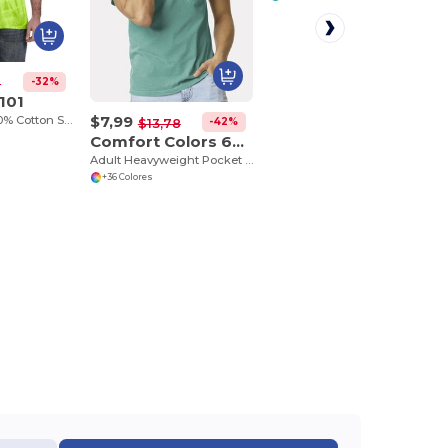
-32%
2
101
$7,99
Adult 5.4 oz., 100% Cotton Spider Tie Dye T-shirt
-42%
$13,78
Comfort Colors 6030CC
Adult Heavyweight Pocket T-Shirt
+36 Colores