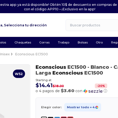
uestra app ya está disponible! Obtén 10$ de descuento en compras de
con el código APP10 – ¡Exclusivo en la app!
la,
Selecciona tu dirección
olos
Chaquetas
Gorras
Trabajo
Bolsas
Otro
Rega
Unisex
Econscious EC1500
Econscious
EC1500
- Blanco
- 
Larga
Econscious
EC1500
W52
Starting at
$14.41
-
20
%
$18.00
$3.60
o 4 pagos de
con
ⓘ
Elegir color:
Mostrar todo
+ 4