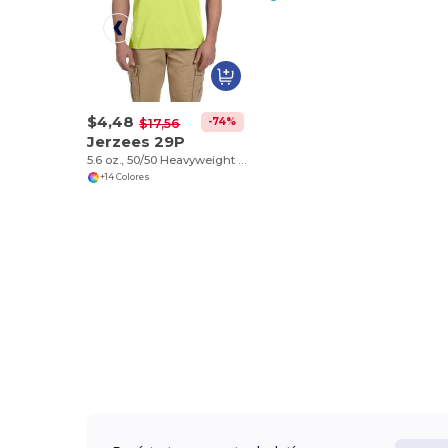
$4,48
-74%
$17,56
Jerzees 29P
5.6 oz., 50/50 Heavyweight Blend™ Pocket T-Shirt
+14 Colores