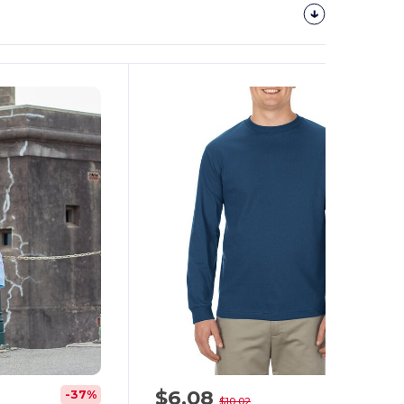
$6,08
-37%
-39%
$10,02