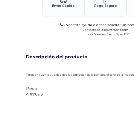
Envío Rápido
Pago Seguro
¿Necesita ayuda o desea solicitar un pr
Contacto
sales@wordans.com
Lunes - Viernes 9am - 5pm EST
Descripción del producto
Tenga en cuenta que, debido a la calibración de la pantalla, el color de la imag
Peso
9.813 oz.
Orgánico
Alto stock
Orgánico
Orgánico
Personalizabl