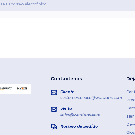
Contáctenos
Déj
Cliente
Cent
customerservice@wordans.com
Prec
Cami
Venta
sales@wordans.com
Tien
Dev
Rastreo de pedido
Glos