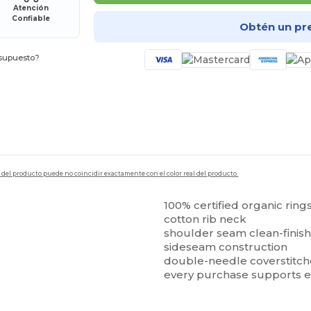
Atención
Confiable
Obtén un pr
esupuesto?
en del producto puede no coincidir exactamente con el color real del producto.
100% certified organic rin
cotton rib neck
shoulder seam clean-finishe
e
sideseam construction
double-needle coverstitc
every purchase supports e