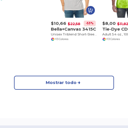
$10,66
$8,00
-53%
$22,58
$11,8
Bella+Canvas 3415C
Tie-Dye CD
Unisex Triblend Short-Sleeve V-Neck T-Shirt
+13 Colores
+13 Colores
Mostrar todo