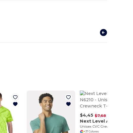
$4,45
-42%
$7,68
Next Level Apparel N6210
Unisex CVC Crewneck T-Shirt
+37 Colores