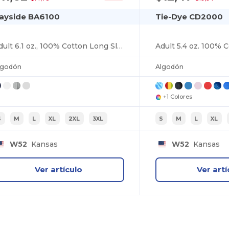
ayside BA6100
Tie-Dye CD2000
Adult 6.1 oz., 100% Cotton Long Sleeve T-Shirt
lgodón
Algodón
+1 Colores
S
M
L
XL
2XL
3XL
S
M
L
XL
W52
Kansas
W52
Kansas
Ver artículo
Ver artí