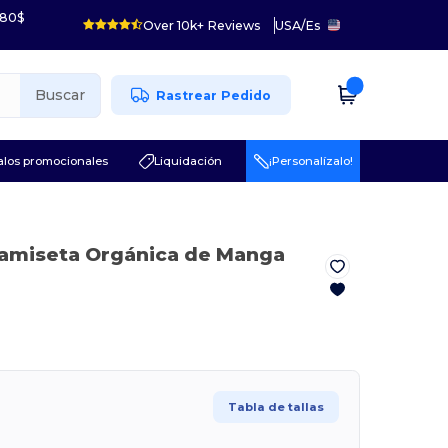
 80$
Over 10k+ Reviews
USA
/
Es
Buscar
Rastrear Pedido
los promocionales
Liquidación
¡Personalízalo!
Camiseta Orgánica de Manga
Tabla de tallas