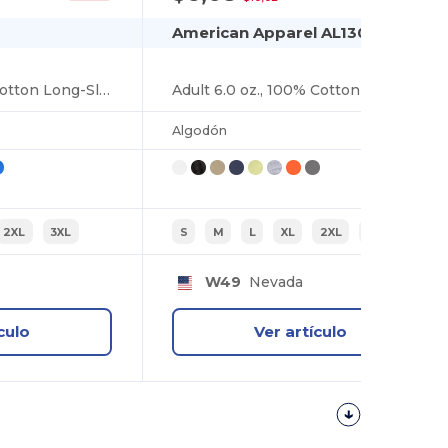
American Apparel AL1304
Adult 5.4 oz. 100% Cotton Long-Sleeve T-Shirt
Adult 6.0 oz., 100% Cotton Long-Sleeve T-Shirt
Algodón
2XL
3XL
S
M
L
XL
2XL
3XL
W49
Nevada
culo
Ver artículo