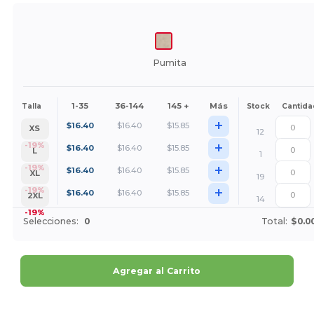
Pumita
1-35
36-144
145 +
Más
Talla
Stock
Cantida
+
$
16.40
$
16.40
$
15.85
XS
12
+
-19%
$
16.40
$
16.40
$
15.85
L
1
+
-19%
$
16.40
$
16.40
$
15.85
XL
19
+
-19%
$
16.40
$
16.40
$
15.85
2XL
14
-19%
Selecciones:
0
Total:
$0.0
Agregar al Carrito
¡Personalízalo!