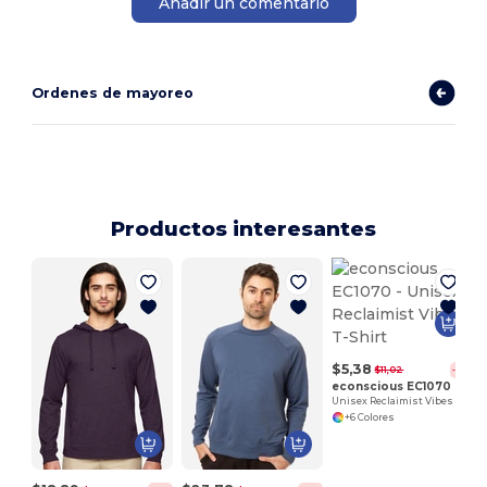
Añadir un comentario
Ordenes de mayoreo
Productos interesantes
$5,38
$11,02
-51%
econscious EC1070
Unisex Reclaimist Vibes T-Shirt
+6 Colores