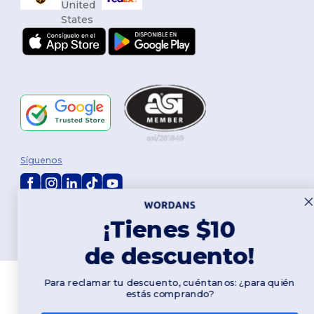
Síguenos
2026. Todos los derechos reservados
¡Tienes $10
Términos y Condiciones
|
Política de personalización
|
Política de
Privacidad
|
Política de Cookies
|
Mapa del sitio
de descuento!
Para reclamar tu descuento, cuéntanos: ¿para quién
estás comprando?