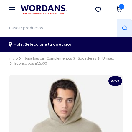
×
App de Wordans
Descargar app
¡Mejores precios en app!
Hola,
Selecciona tu dirección
Inicio
Ropa básica | Complementos
Sudaderas
Unisex
Econscious EC5300
W52