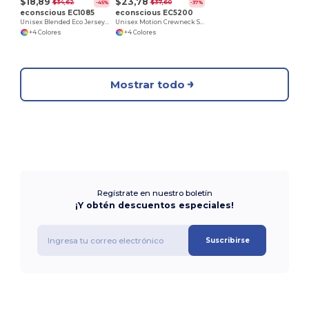
$18,89
$23,78
$34,62
$37,60
-45%
-37%
econscious EC1085
econscious EC5200
Unisex Blended Eco Jersey Pullover Hoodie
Unisex Motion Crewneck Sweatshirt
+4 Colores
+4 Colores
Mostrar todo
Regístrate en nuestro boletín
¡Y obtén descuentos especiales!
Suscribirse