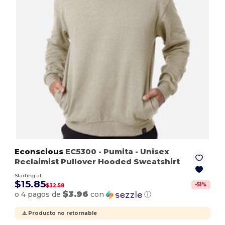
Econscious
EC5300
- Pumita
- Unisex
Reclaimist Pullover Hooded Sweatshirt
Starting at
$15.85
-
51
%
$32.58
$3.96
o 4 pagos de
con
ⓘ
⚠️ Producto no retornable