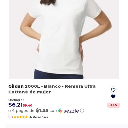
Gildan
2000L
- Blanco
- Remera Ultra
Cotton® de mujer
Starting at
$6.21
-
34
%
$9.40
$1.55
o 4 pagos de
con
ⓘ
5.0
4 Reseñas