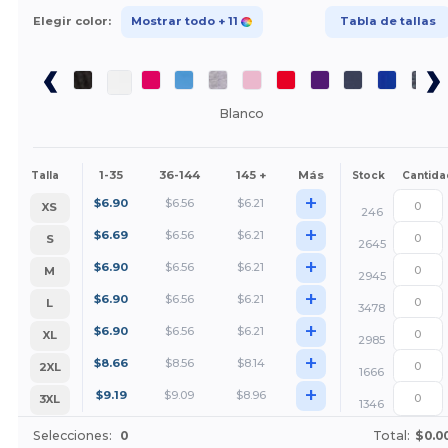
Elegir color:
Mostrar todo
+ 11
Tabla de tallas
Blanco
1-35
36-144
145 +
Más
Talla
Stock
Cantida
+
$
6.90
$
6.56
$
6.21
XS
246
+
$
6.69
$
6.56
$
6.21
S
2645
+
$
6.90
$
6.56
$
6.21
M
2945
+
$
6.90
$
6.56
$
6.21
L
3478
+
$
6.90
$
6.56
$
6.21
XL
2985
+
$
8.66
$
8.56
$
8.14
2XL
1666
+
$
9.19
$
9.09
$
8.96
3XL
1346
Selecciones:
0
Total:
$0.0