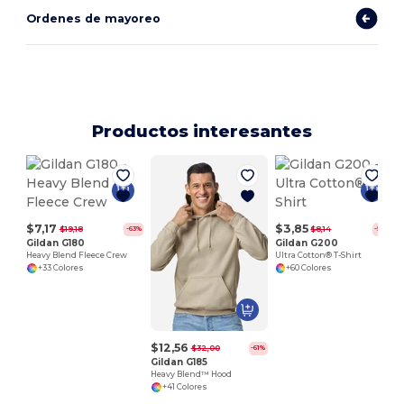
Ordenes de mayoreo
Productos interesantes
U
$7,17
$3,85
$19,18
$8,14
-63%
-53%
Gildan G180
Gildan G200
Heavy Blend Fleece Crew
Ultra Cotton® T-Shirt
+33 Colores
+60 Colores
$12,56
$32,00
-61%
Gildan G185
Heavy Blend™ Hood
+41 Colores