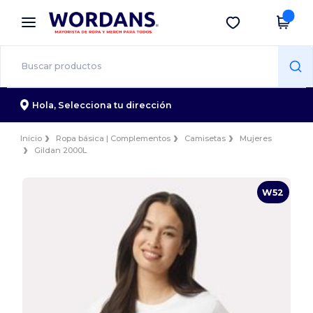
×
App de Wordans
Descargar app
¡Mejores precios en app!
Hola,
Selecciona tu dirección
Inicio
Ropa básica | Complementos
Camisetas
Mujeres
Gildan 2000L
W52