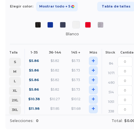
Elegir color:
Mostrar todo
+ 5
Tabla de tallas
Blanco
1-35
36-144
145 +
Más
Talla
Stock
Cantida
+
$
5.86
$
5.82
$
5.73
S
84
+
$
5.86
$
5.82
$
5.73
M
1071
+
$
5.86
$
5.82
$
5.73
L
480
+
$
5.86
$
5.82
$
5.73
XL
514
+
$
10.38
$
10.27
$
10.12
2XL
1051
+
$
11.98
$
11.85
$
11.68
3XL
338
Selecciones:
0
Total:
$0.0