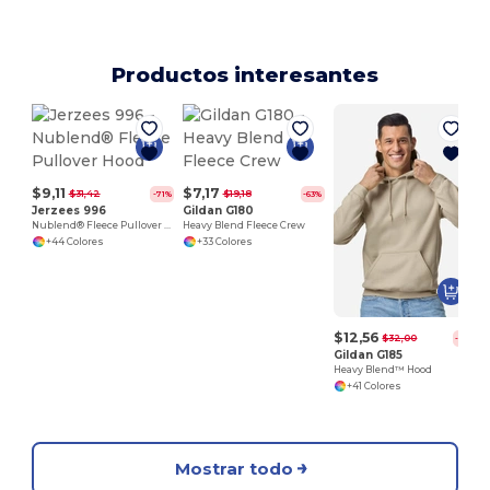
Productos interesantes
H
$9,11
$7,17
$31,42
$19,18
-71%
-63%
Jerzees 996
Gildan G180
Nublend® Fleece Pullover Hood
Heavy Blend Fleece Crew
+44 Colores
+33 Colores
$12,56
$32,00
-61%
Gildan G185
Heavy Blend™ Hood
+41 Colores
Mostrar todo