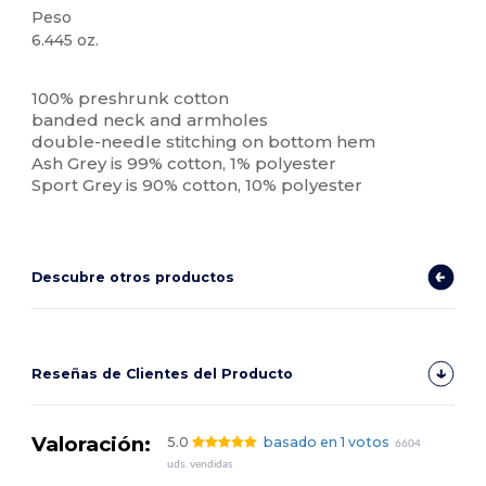
Peso
6.445 oz.
Personalizable
Alto stock
100% preshrunk cotton
banded neck and armholes
double-needle stitching on bottom hem
Ash Grey is 99% cotton, 1% polyester
Sport Grey is 90% cotton, 10% polyester
Descubre otros productos
Reseñas de Clientes del Producto
Valoración:
5.0
basado en 1 votos
6604
uds. vendidas