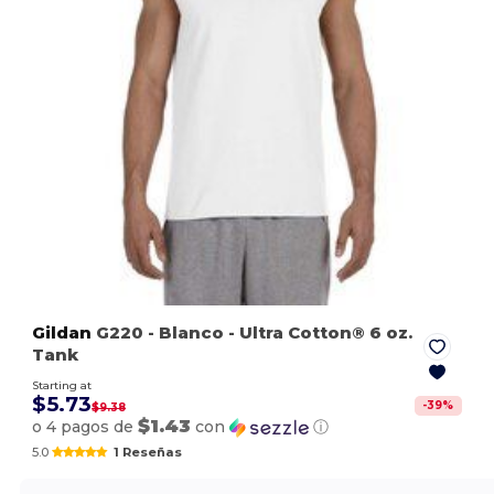
Gildan
G220
- Blanco
- Ultra Cotton® 6 oz.
Tank
Starting at
$5.73
-
39
%
$9.38
$1.43
o 4 pagos de
con
ⓘ
5.0
1 Reseñas