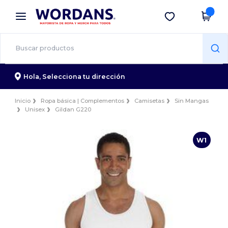
×
App de Wordans
Descargar app
¡Mejores precios en app!
Hola,
Selecciona tu dirección
Inicio
Ropa básica | Complementos
Camisetas
Sin Mangas
Unisex
Gildan G220
W1