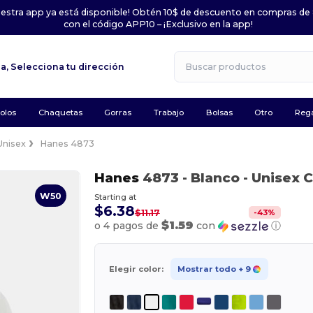
uestra app ya está disponible! Obtén 10$ de descuento en compras de
con el código APP10 – ¡Exclusivo en la app!
la,
Selecciona tu dirección
olos
Chaquetas
Gorras
Trabajo
Bolsas
Otro
Rega
Unisex
Hanes 4873
Hanes
4873
- Blanco
- Unisex C
W50
Starting at
$6.38
-
43
%
$11.17
$1.59
o 4 pagos de
con
ⓘ
Elegir color:
Mostrar todo
+ 9