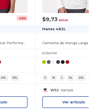
$9,73
-40%
-59%
$23,66
Hanes 482L
Cool Dri® Short Sleeve Performance T-Shirt
Camiseta de Manga Larga con Protección UV y FreshIQ
polyester
2XL
3XL
S
M
L
XL
2XL
3XL
W52
Kansas
culo
Ver artículo