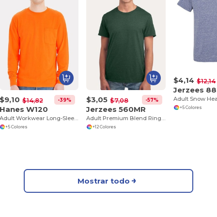
$4,14
$12,14
Jerzees 8
$9,10
$3,05
Adult Snow Hea
-39%
-57%
$14,82
$7,08
Hanes W120
Jerzees 560MR
+5 Colores
Adult Workwear Long-Sleeve Pocket T-Shirt
Adult Premium Blend Ring-Spun T-Shirt
+5 Colores
+12 Colores
Mostrar todo