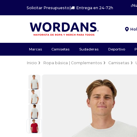
¡N
Solicitar Presupuesto
|
Entrega en 24-72h
Ho
Marcas
Camisetas
Sudaderas
Deportivo
P
Inicio
Ropa básica | Complementos
Camisetas