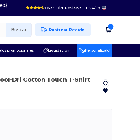
 80$
Over 10k+ Reviews
USA
/
Es
Buscar
Rastrear Pedido
los promocionales
Liquidación
¡Personalízalo!
ool-Dri Cotton Touch T-Shirt