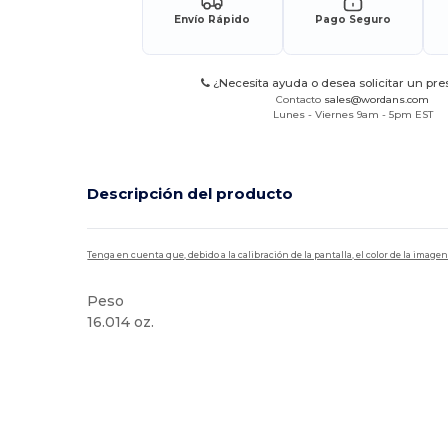
Envío Rápido
Pago Seguro
¿Necesita ayuda o desea solicitar un pr
Contacto
sales@wordans.com
Lunes - Viernes 9am - 5pm EST
Descripción del producto
Tenga en cuenta que, debido a la calibración de la pantalla, el color de la imag
Peso
16.014 oz.
Personalizable