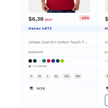
$6,38
-43%
$11,17
Hanes 4873
H
Unisex Cool-Dri Cotton Touch T-Shirt
polyester
p
+2 Colores
S
M
L
XL
2XL
3XL
W28