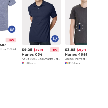
-66%
8MR
$9,05
$3,85
ther T-Shirt
-31%
-54%
$13,18
$8,28
Hanes 054
Hanes 498PT
Adult 50/50 EcoSmart® Jersey Knit Polo
Unisex Perfect-T PreTreat T-Shirt
+13 Colores
+10 Colores