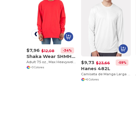
$7,96
-34%
$12,08
Shaka Wear SHMHLS
$9,73
Adult 7.5 oz., Max Heavyweight Long-Sleeve T-Shirt
-59%
$23,66
Hanes 482L
+3 Colores
Camiseta de Manga Larga con Protección UV y FreshIQ
+6 Colores