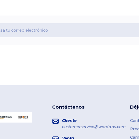
Contáctenos
Déj
Cliente
Cent
customerservice@wordans.com
Prec
Cami
Venta