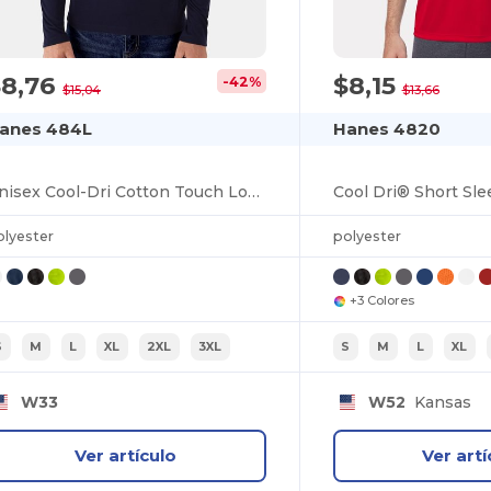
$8,76
$8,15
-42%
$15,04
$13,66
anes 484L
Hanes 4820
Unisex Cool-Dri Cotton Touch Long-Sleeve T-Shirt
olyester
polyester
+3 Colores
S
M
L
XL
2XL
3XL
S
M
L
XL
W33
W52
Kansas
Ver artículo
Ver artí