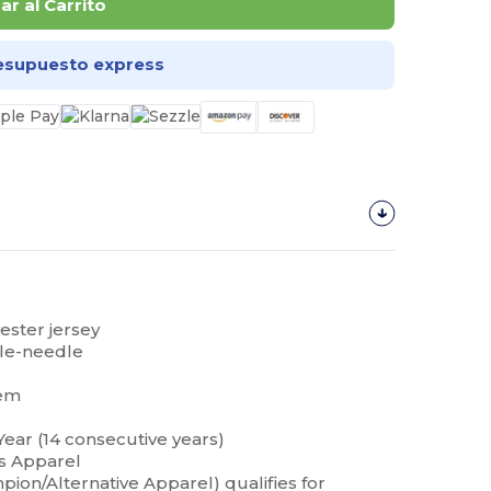
r al Carrito
esupuesto express
yester jersey
ble-needle
hem
Year (14 consecutive years)
s Apparel
on/Alternative Apparel) qualifies for