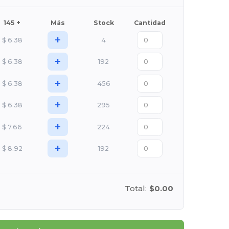
145 +
Más
Stock
Cantidad
+
$
6.38
4
+
$
6.38
192
+
$
6.38
456
+
$
6.38
295
+
$
7.66
224
+
$
8.92
192
Total:
$0.00