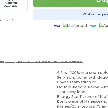
Agrega
Atención
Confiable
Obtén un pr
esupuesto?
en del producto puede no coincidir exactamente con el color real del producto.
4.4 oz., 100% ring spun pol
Self-fabric collar with dou
Cover-seam stitching
Double-needle sleeve & 
Tear away label
Energy Star Partner of the 
Every piece of Hanesbrand
(Hanes/Comfortwash/Champi