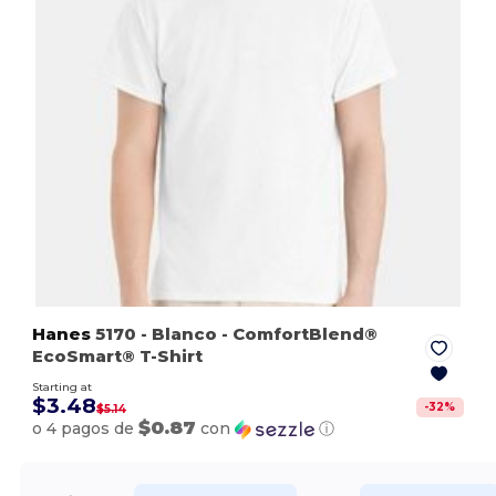
Hanes
5170
- Blanco
- ComfortBlend®
EcoSmart® T-Shirt
Starting at
$3.48
-
32
%
$5.14
$0.87
o 4 pagos de
con
ⓘ