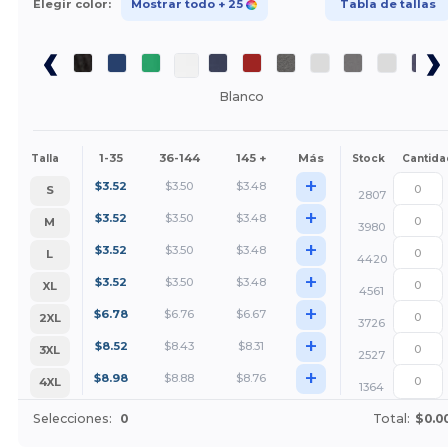
Elegir color:
Mostrar todo
+ 25
Tabla de tallas
Blanco
1-35
36-144
145 +
Más
Talla
Stock
Cantida
+
$
3.52
$
3.50
$
3.48
S
2807
+
$
3.52
$
3.50
$
3.48
M
3980
+
$
3.52
$
3.50
$
3.48
L
4420
+
$
3.52
$
3.50
$
3.48
XL
4561
+
$
6.78
$
6.76
$
6.67
2XL
3726
+
$
8.52
$
8.43
$
8.31
3XL
2527
+
$
8.98
$
8.88
$
8.76
4XL
1364
Selecciones:
0
Total:
$0.0