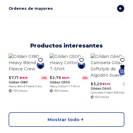
Ordenes de mayoreo
Productos interesantes
D
$7,17
$2,76
$19,18
$6,74
-63%
-59%
Gildan G180
Gildan G500
$3,20
$7,70
-58%
Heavy Blend Fleece Crew
Heavy Cotton™ T-Shirt
Gildan G640
+33 Colores
+69 Colores
Camiseta Gildan Softstyle de Algodón Suave
+65 Colores
Mostrar todo