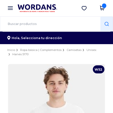
×
App de Wordans
Descargar app
¡Mejores precios en app!
Hola,
Selecciona tu dirección
Inicio
Ropa básica | Complementos
Camisetas
Unisex
Hanes 5170
W52