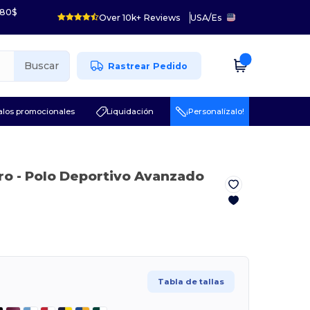
 80$
Over 10k+ Reviews
USA
/
Es
Buscar
Rastrear Pedido
los promocionales
Liquidación
¡Personalízalo!
ro
- Polo Deportivo Avanzado
Tabla de tallas