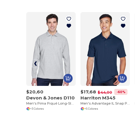
$20,60
$17,68
-60%
$44,00
Devon & Jones D110
Harriton M345
Men's Pima Piqué Long-Sleeve Polo
Men's Advantage IL Snap Placket Performance Polo
+3 Colores
+5 Colores