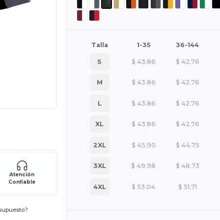
Talla
1-35
36-144
S
$
43.86
$
42.76
M
$
43.86
$
42.76
L
$
43.86
$
42.76
XL
$
43.86
$
42.76
ara tus productos
2XL
$
45.90
$
44.75
3XL
$
49.98
$
48.73
Atención
Confiable
4XL
$
53.04
$
51.71
esupuesto?