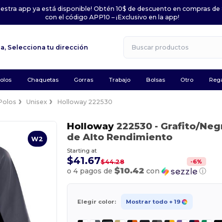
uestra app ya está disponible! Obtén 10$ de descuento en compras de
con el código APP10 – ¡Exclusivo en la app!
la,
Selecciona tu dirección
olos
Chaquetas
Gorras
Trabajo
Bolsas
Otro
Rega
Polos
Unisex
Holloway 222530
Holloway
222530
- Grafito/Neg
de Alto Rendimiento
W2
Starting at
$41.67
-
6
%
$44.28
$10.42
o 4 pagos de
con
ⓘ
Elegir color:
Mostrar todo
+ 19