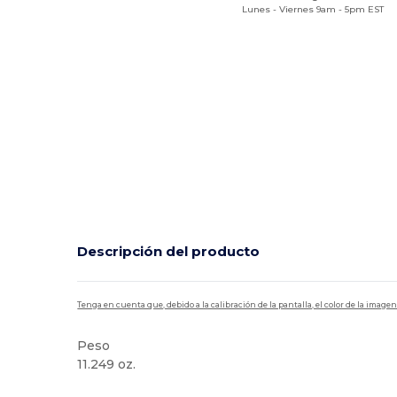
Lunes - Viernes 9am - 5pm EST
Descripción del producto
Tenga en cuenta que, debido a la calibración de la pantalla, el color de la imag
Peso
11.249 oz.
Sublimación