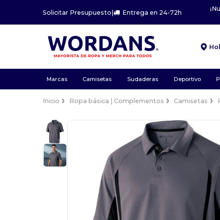
¡N
Solicitar Presupuesto
|
Entrega en 24-72h
Ho
Marcas
Camisetas
Sudaderas
Deportivo
P
Inicio
Ropa básica | Complementos
Camisetas