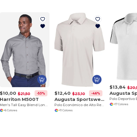
$13,84
$20,
$10,00
$12,40
-53%
-46%
$21,50
$23,10
Harriton M500T
Augusta Sportswear 5017
+17 Colores
Men's Tall Easy Blend Long-Sleeve Twill
Polo Económico de Alto Rendimiento
+6 Colores
+11 Colores