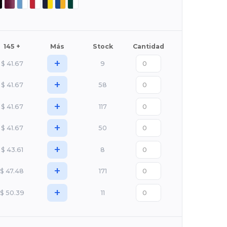
145 +
Más
Stock
Cantidad
+
$
41.67
9
+
$
41.67
58
+
$
41.67
117
+
$
41.67
50
+
$
43.61
8
+
$
47.48
171
+
$
50.39
11