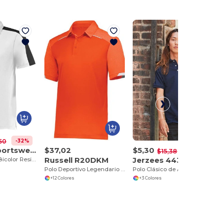
-32%
50
Augusta Sportswear 5028
$37,02
$5,30
-66%
$15,38
Russell R20DKM
Jerzees 443MR
Polo Deportivo Bicolor Resistente y Fresco
Polo Deportivo Legendario de Alta Comodidad
Polo Clásico de Algodón Sostenible para Adultos
+12 Colores
+3 Colores