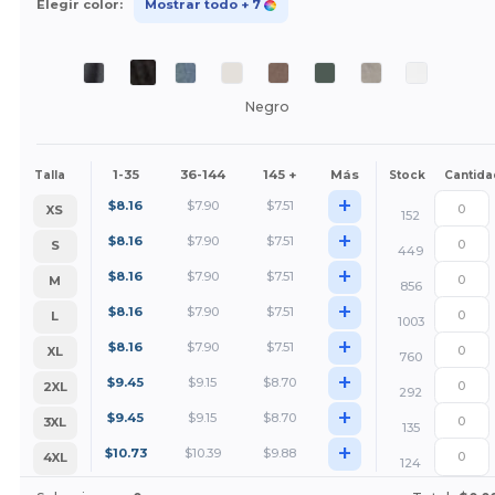
Elegir color:
Mostrar todo
+ 7
Negro
1-35
36-144
145 +
Más
Talla
Stock
Cantida
+
$
8.16
$
7.90
$
7.51
XS
152
+
$
8.16
$
7.90
$
7.51
S
449
+
$
8.16
$
7.90
$
7.51
M
856
+
$
8.16
$
7.90
$
7.51
L
1003
+
$
8.16
$
7.90
$
7.51
XL
760
+
$
9.45
$
9.15
$
8.70
2XL
292
+
$
9.45
$
9.15
$
8.70
3XL
135
+
$
10.73
$
10.39
$
9.88
4XL
124