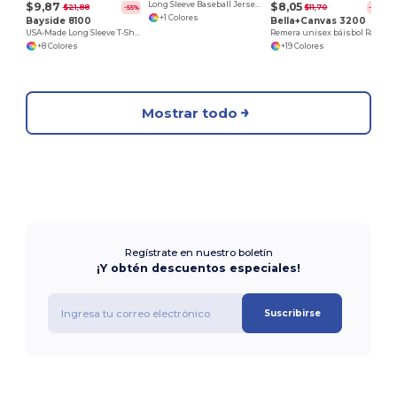
$9,87
$8,05
Long Sleeve Baseball Jersey T-Shirt
$21,88
$11,70
-55%
-31%
+1 Colores
Bayside 8100
Bella+Canvas 3200
USA-Made Long Sleeve T-Shirt with a Pocket
Remera unisex báisbol Raglan manga 3/4
+8 Colores
+19 Colores
Mostrar todo
Regístrate en nuestro boletín
¡Y obtén descuentos especiales!
Suscribirse