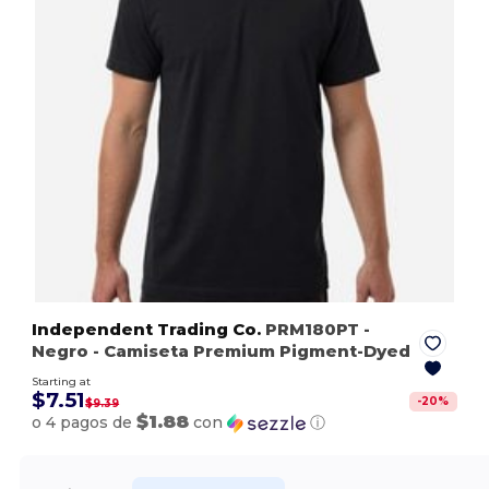
Independent Trading Co.
PRM180PT
-
Negro
- Camiseta Premium Pigment-Dyed
Starting at
$7.51
-
20
%
$9.39
$1.88
o 4 pagos de
con
ⓘ