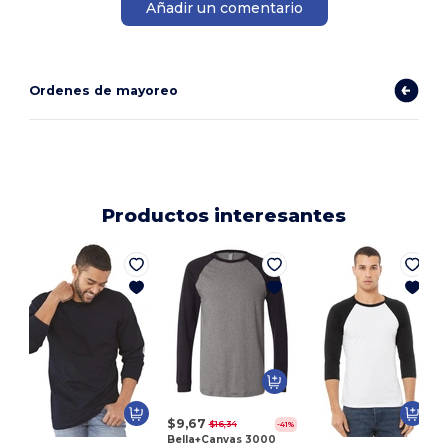
Añadir un comentario
Ordenes de mayoreo
Productos interesantes
M
$9,67
$16,34
-41%
Bella+Canvas 3000