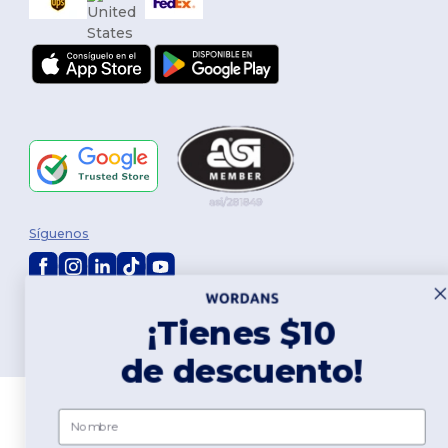
Síguenos
2026. Todos los derechos reservados
¡Tienes $10
Términos y Condiciones
|
Política de personalización
|
Política de
Privacidad
|
Política de Cookies
|
Mapa del sitio
de descuento!
Nombre