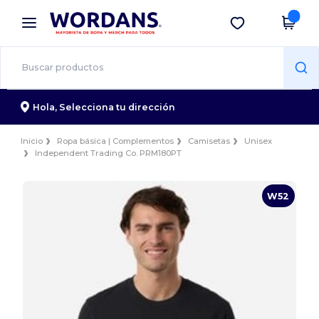
×
App de Wordans
Descargar app
¡Mejores precios en app!
Hola,
Selecciona tu dirección
Inicio
Ropa básica | Complementos
Camisetas
Unisex
Independent Trading Co. PRM180PT
W52