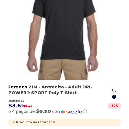
Jerzees
21M
- Antracita
- Adult DRI-
POWER® SPORT Poly T-Shirt
Starting at
$3.61
-
62
%
$9.46
$0.90
o 4 pagos de
con
ⓘ
⚠️ Producto no retornable