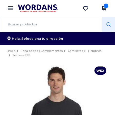
×
App de Wordans
Descargar app
¡Mejores precios en app!
Hola,
Selecciona tu dirección
Inicio
Ropa básica | Complementos
Camisetas
Hombres
Jerzees 21M
W52