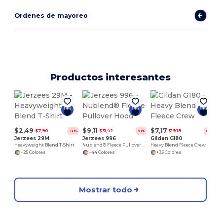
Ordenes de mayoreo
Productos interesantes
$2,49
$9,11
$7,17
$7,90
$31,42
$19,18
-68%
-71%
-63%
Jerzees 29M
Jerzees 996
Gildan G180
Heavyweight Blend T-Shirt
Nublend® Fleece Pullover Hood
Heavy Blend Fleece Crew
+25 Colores
+44 Colores
+33 Colores
Mostrar todo