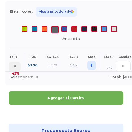
Elegir color:
Mostrar todo
+ 9
Antracita
1-35
36-144
145 +
Más
Talla
Stock
Cantida
+
$
3.90
$
3.70
$
3.61
S
237
-43%
Selecciones:
0
Total:
$0.0
Agregar al Carrito
¡Personalízalo!
Presupuesto Exprés