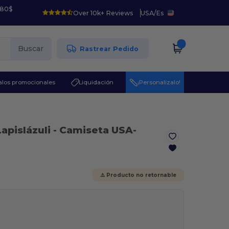
 80$
Over 10k+ Reviews
USA
/
Es
Buscar
Rastrear Pedido
los promocionales
Liquidación
¡Personalízalo!
Lapislázuli
- Camiseta USA-
⚠️ Producto no retornable