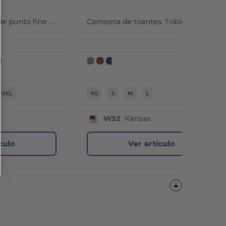
Camiseta de mujer de punto fino USA-Made
Camiseta de tirantes Triblend Racerback para mujer, fabricada en EE.UU
2XL
XS
S
M
L
W52
Kansas
culo
Ver artículo