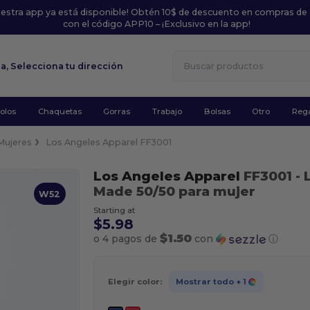
uestra app ya está disponible! Obtén 10$ de descuento en compras de
con el código APP10 – ¡Exclusivo en la app!
la,
Selecciona tu dirección
olos
Chaquetas
Gorras
Trabajo
Bolsas
Otro
Rega
Mujeres
Los Angeles Apparel FF3001
Los Angeles Apparel
FF3001
- 
Made 50/50 para mujer
W52
Starting at
$5.98
$1.50
o 4 pagos de
con
ⓘ
Elegir color:
Mostrar todo
+ 1