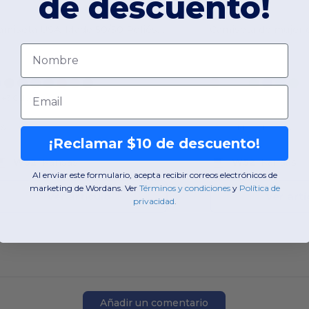
de descuento!
Camiseta USA-Made 50/50 Poliéster/Algodón
Nombre
Email
+3 Colores
XS
S
M
L
XL
¡Reclamar $10 de descuento!
W52
Kansas
W52
Kansas
Al enviar este formulario, acepta recibir correos electrónicos de
marketing de Wordans. Ver
​
Términos y condiciones
​
y
​
Política de
Ver artículo
Ver artí
privacidad
.
Añadir un comentario