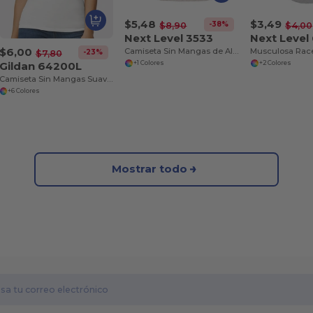
$5,48
$3,49
-38%
$8,90
$4,00
Next Level 3533
Next Level
$6,00
Camiseta Sin Mangas de Algodón y Spandex
Musculosa Race
-23%
$7,80
Gildan 64200L
+1 Colores
+2 Colores
Camiseta Sin Mangas Suave y Confortable Gildan
+6 Colores
Mostrar todo