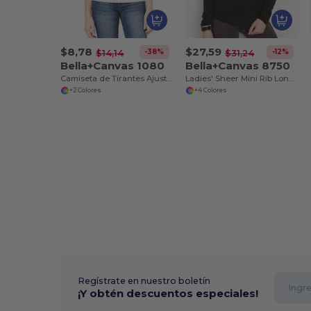
$8,78
$27,59
-38%
-12%
$14,14
$31,24
Bella+Canvas 1080
Bella+Canvas 8750
Camiseta de Tirantes Ajustada para Mujer
Ladies' Sheer Mini Rib Long Sleeve V-Neck T-Shirt
+2 Colores
+4 Colores
Regístrate en nuestro boletín
¡Y obtén descuentos especiales!