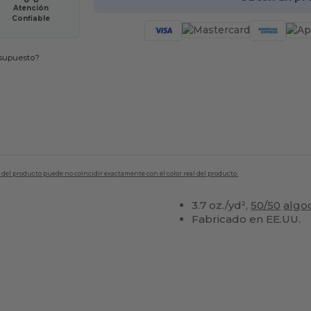
Atención
Confiable
esupuesto?
en del producto puede no coincidir exactamente con el color real del producto.
3.7 oz./yd²,
50/50
algo
Fabricado en EE.UU.
Personalízalo!
¡Personalízalo!