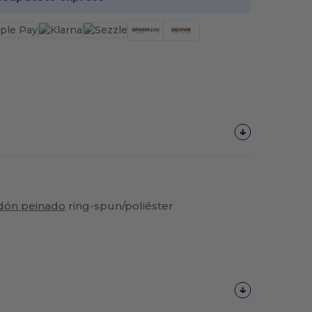
dón peinado
ring-spun/poliéster
¡Personalízalo!