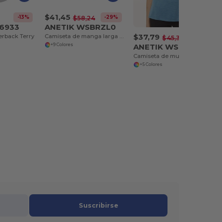
$41,45
-13%
-29%
$58,24
 6933
ANETIK WSBRZL0
$37,79
rback Terry
Camiseta de manga larga Breeze Tech, mujer
-17%
$45,35
ANETIK WSBRZS0
+9 Colores
Camiseta de mujer Breeze Tech
+5 Colores
Suscribirse