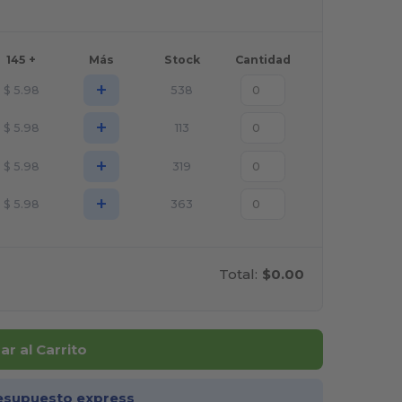
145 +
Más
Stock
Cantidad
+
$
5.98
538
+
$
5.98
113
+
$
5.98
319
+
$
5.98
363
Total:
$0.00
r al Carrito
esupuesto express