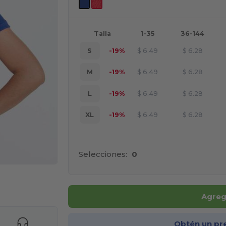
Talla
1-35
36-144
S
-19%
$
6.49
$
6.28
M
-19%
$
6.49
$
6.28
L
-19%
$
6.49
$
6.28
XL
-19%
$
6.49
$
6.28
Selecciones:
0
e AQUÍ!
Agrega
Obtén un pr