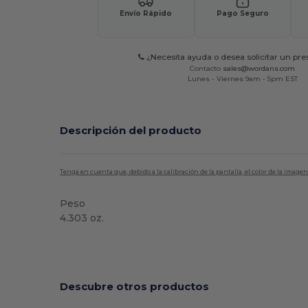
Envío Rápido
Pago Seguro
¿Necesita ayuda o desea solicitar un pr
Contacto
sales@wordans.com
Lunes - Viernes 9am - 5pm EST
Descripción del producto
Tenga en cuenta que, debido a la calibración de la pantalla, el color de la imag
Peso
4.303 oz.
Personalizable
Descubre otros productos
¡Personalízalo!
¡