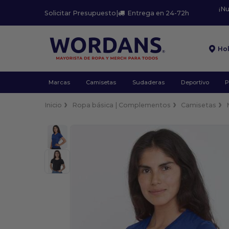
¡N
Solicitar Presupuesto
|
Entrega en 24-72h
Ho
Marcas
Camisetas
Sudaderas
Deportivo
P
Inicio
Ropa básica | Complementos
Camisetas