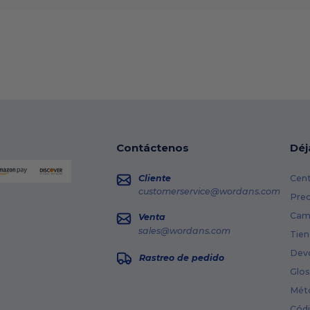
Contáctenos
Déj
Cliente
Cent
customerservice@wordans.com
Prec
Cami
Venta
sales@wordans.com
Tien
Dev
Rastreo de pedido
Glos
Mét
Cód