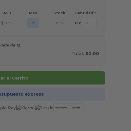
145 +
Más
Stock
Cantidad *
+
$
0.72
999+
12
x
uete de 12.
Total:
$0.00
r al Carrito
esupuesto express