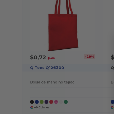
$0,72
-29%
$1,02
Q-Tees Q126300
Q
Bolsa de mano no tejido
+9 Colores