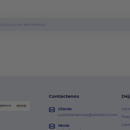
Contáctenos
Déj
Cliente
Cent
customerservice@wordans.com
Prec
Cami
Venta