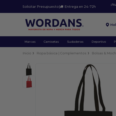
¡N
Solicitar Presupuesto
|
Entrega en 24-72h
Ho
Marcas
Camisetas
Sudaderas
Deportivo
P
Inicio
Ropa básica | Complementos
Bolsas & Moch