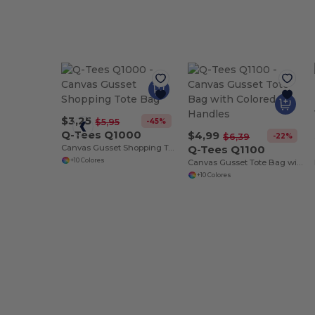
$3,25
-45%
$5,95
Q-Tees Q1000
$4,99
-22%
$6,39
Canvas Gusset Shopping Tote Bag
Q-Tees Q1100
+10 Colores
Canvas Gusset Tote Bag with Colored Handles
+10 Colores