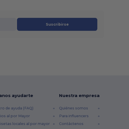
Suscribirse
anos ayudarte
Nuestra empresa
ro de ayuda (FAQ)
Quiénes somos
ios al por Mayor
Para influencers
setas locales al por mayor
Contáctenos