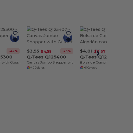
$3,55
$4,01
-47%
-23%
-40%
$4,59
$6,67
25300
Q-Tees Q125400
Q-Tees Q125500
Canvas Shopper with Gusset
Canvas Jumbo Shopper with Gusset
Bolsa de Compras de Algodón con Estilo
+10 Colores
+5 Colores