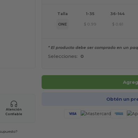
Talla
1-35
36-144
ONE
$
0.99
$
0.81
* El producto debe ser comprado en un paq
Selecciones:
0
ara tus productos
Agrega
Obtén un pr
Atención
Confiable
esupuesto?