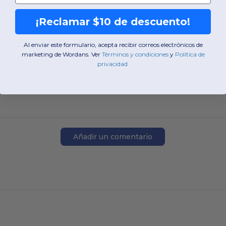
ONE
OS
ONE
OS
¡Reclamar $10 de descuento!
W6
Georgia
W6
Georgia
Al enviar este formulario, acepta recibir correos electrónicos de
marketing de Wordans. Ver
​
Términos y condiciones
​
y
​
Política de
Ver artículo
Ver artí
privacidad
.
Añadir un comentario