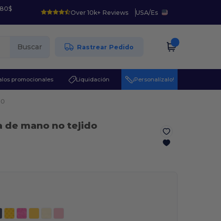
 80$
Over 10k+ Reviews
USA
/
Es
Buscar
Rastrear Pedido
los promocionales
Liquidación
¡Personalízalo!
00
a de mano no tejido