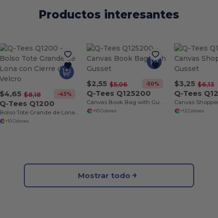
Productos interesantes
$2,55
$3,25
-50%
$5,06
$6,13
Q-Tees Q125200
Q-Tees Q1
$4,65
-43%
$8,18
Q-Tees Q1200
Canvas Book Bag with Gusset
+10 Colores
+12 Colores
Bolso Tote Grande de Lona con Cierre de Velcro
+10 Colores
Mostrar todo