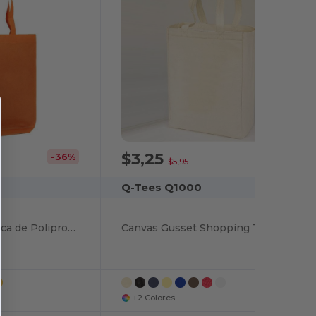
$3,25
-36%
-45%
$5,95
Q-Tees Q1000
Bolsa Tote Económica de Polipropileno Resistente
Canvas Gusset Shopping Tote Bag
+2 Colores