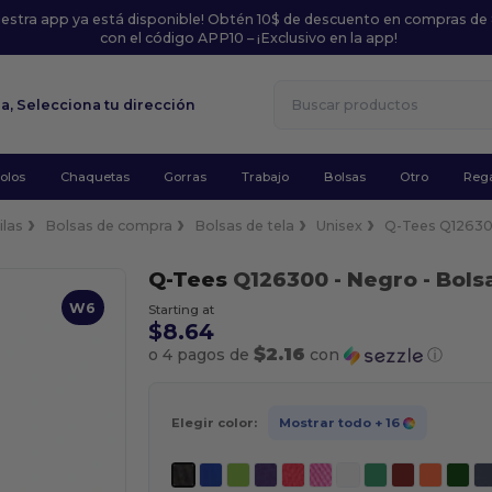
uestra app ya está disponible! Obtén 10$ de descuento en compras de
con el código APP10 – ¡Exclusivo en la app!
la,
Selecciona tu dirección
olos
Chaquetas
Gorras
Trabajo
Bolsas
Otro
Rega
ilas
Bolsas de compra
Bolsas de tela
Unisex
Q-Tees Q1263
Q-Tees
Q126300
- Negro
- Bols
W6
Starting at
$8.64
$2.16
o 4 pagos de
con
ⓘ
Elegir color:
Mostrar todo
+ 16