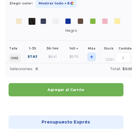
Elegir color:
Mostrar todo
+ 8
Negro
1-35
36-144
145 +
Más
Talla
Stock
Cantida
+
$
7.83
$
6.41
$
5.70
ONE
12321
Selecciones:
0
Total:
$0.0
Agregar al Carrito
¡Personalízalo!
Presupuesto Exprés