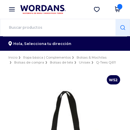
×
App de Wordans
Descargar app
¡Mejores precios en app!
Hola,
Selecciona tu dirección
Inicio
Ropa básica | Complementos
Bolsas & Mochilas
Bolsas de compra
Bolsas de tela
Unisex
Q-Tees Q611
W52