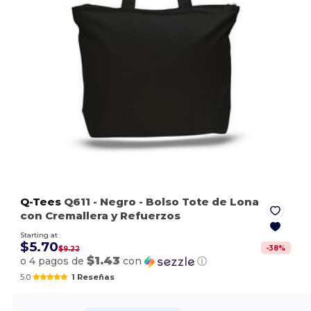
Q-Tees
Q611
- Negro
- Bolso Tote de Lona
con Cremallera y Refuerzos
Starting at
$5.70
-
38
%
$9.22
$1.43
o 4 pagos de
con
ⓘ
5.0
1 Reseñas