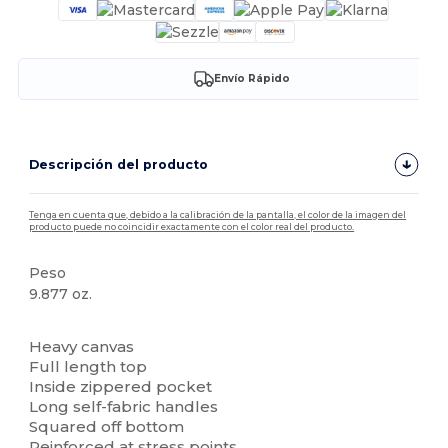
Envío Rápido
Descripción del producto
Tenga en cuenta que, debido a la calibración de la pantalla, el color de la imagen del
producto puede no coincidir exactamente con el color real del producto.
Peso
9.877 oz.
Alto stock
Heavy canvas
Full length top
Inside zippered pocket
Long self-fabric handles
Squared off bottom
Reinforced at stress points