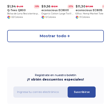
$1,94
$9,56
$11,30
$4,09
$13,18
$17,88
-53%
-27%
-37%
Q-Tees Q800
econscious EC8001
econscious EC8015
Bolsa de Lona Resistente para Promociones
Organic Cotton Large Twill Tote
6.8 oz. Hemp Market Tote
+22 Colores
+2 Colores
+3 Colores
Mostrar todo
Regístrate en nuestro boletín
¡Y obtén descuentos especiales!
Suscribirse