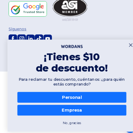
Síguenos
2026. Todos los derechos reservados
¡Tienes $10
Términos y Condiciones
|
Política de personalización
|
Política de
Privacidad
|
Política de Cookies
|
Mapa del sitio
de descuento!
Para reclamar tu descuento, cuéntanos: ¿para quién
estás comprando?
Personal
Empresa
No, gracias