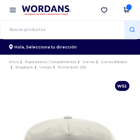
×
App de Wordans
Descargar app
¡Mejores precios en app!
Hola,
Selecciona tu dirección
Inicio
Ropa básica | Complementos
Gorras
Gorras Béisbol
Snapback
Unisex
Richardson 256
W52