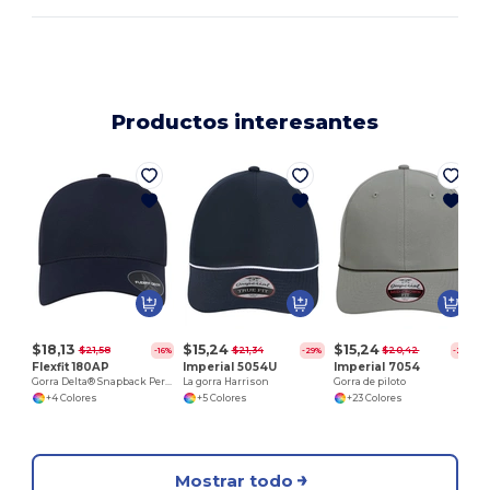
Productos interesantes
L
$18,13
$15,24
$15,24
$21,58
$21,34
$20,42
-16%
-29%
-25%
Flexfit 180AP
Imperial 5054U
Imperial 7054
Gorra Delta® Snapback Perforada
La gorra Harrison
Gorra de piloto
+4 Colores
+5 Colores
+23 Colores
Mostrar todo