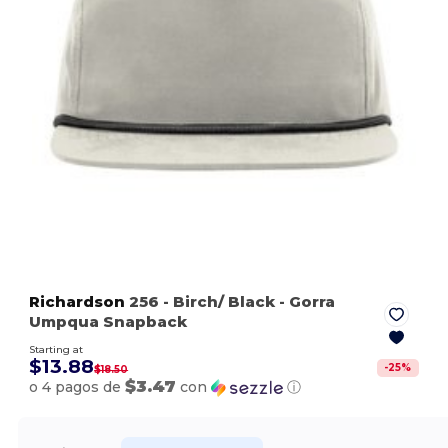
Richardson
256
- Birch/ Black
- Gorra
Umpqua Snapback
Starting at
$13.88
-
25
%
$18.50
$3.47
o 4 pagos de
con
ⓘ