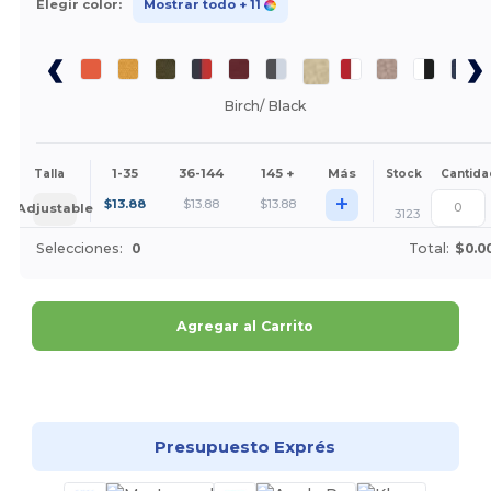
Elegir color:
Mostrar todo
+ 11
Birch/ Black
1-35
36-144
145 +
Más
Talla
Stock
Cantida
+
$
13.88
$
13.88
$
13.88
Adjustable
3123
Selecciones:
0
Total:
$0.0
Agregar al Carrito
¡Personalízalo!
Presupuesto Exprés