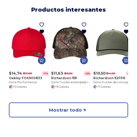
Productos interesantes
$14,74
$11,63
$10,50
$17,69
$15,50
$14,00
-17%
-25%
-25%
Oakley FOS900833
Richardson 111P
Richardson 112FPR
Gorra Pro-Formance
Gorra Trucker estampada lavada en prenda
Gorra Trucker de cinco paneles con cuerda
+5 Colores
+9 Colores
+7 Colores
Mostrar todo