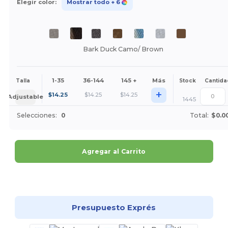
Elegir color:
Mostrar todo
+ 6
Bark Duck Camo/ Brown
1-35
36-144
145 +
Más
Talla
Stock
Cantida
+
$
14.25
$
14.25
$
14.25
Adjustable
1445
Selecciones:
0
Total:
$0.0
Agregar al Carrito
¡Personalízalo!
Presupuesto Exprés