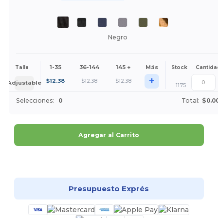
Negro
1-35
36-144
145 +
Más
Talla
Stock
Cantida
+
$
12.38
$
12.38
$
12.38
Adjustable
1175
Selecciones:
0
Total:
$0.0
Agregar al Carrito
¡Personalízalo!
Presupuesto Exprés