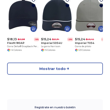
L
$18,13
$15,24
$15,24
$21,58
$21,34
$20,42
-16%
-29%
-25%
Flexfit 180AP
Imperial 5054U
Imperial 7054
Gorra Delta® Snapback Perforada
La gorra Harrison
Gorra de piloto
+4 Colores
+5 Colores
+23 Colores
Mostrar todo
Regístrate en nuestro boletín