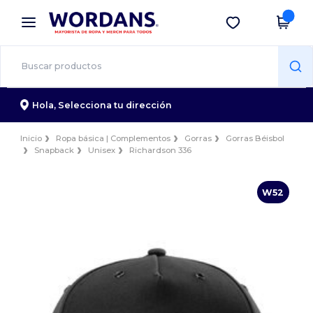
×
App de Wordans
Descargar app
¡Mejores precios en app!
Hola,
Selecciona tu dirección
Inicio
Ropa básica | Complementos
Gorras
Gorras Béisbol
Snapback
Unisex
Richardson 336
W52