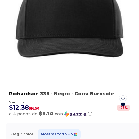
Richardson
336
- Negro
- Gorra Burnside
Starting at
$12.38
-
25
%
$16.50
$3.10
o 4 pagos de
con
ⓘ
Elegir color:
Mostrar todo
+ 5