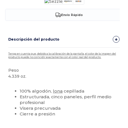
Envío Rápido
Descripción del producto
Tenga en cuenta que, debido a la calibración de la pantalla, el color de la imagen del
producto puede no coincidir exactamente con el color real del producto.
Peso
4.339 oz.
Alto stock
Personalizable
100% algodón,
lona
cepillada
Estructurada, cinco paneles, perfil medio
profesional
Visera precurvada
Cierre a presión