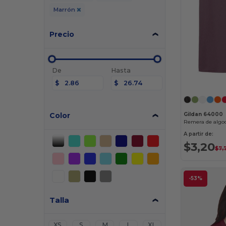
Marrón
Precio
De
Hasta
$
$
Color
Gildan 64000
Remera de algo
A partir de:
$3,20
$7,
-53%
Talla
XS
S
M
L
XL