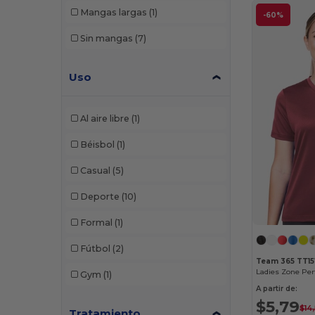
Mangas largas
(1)
-60%
Sin mangas
(7)
Uso
Al aire libre
(1)
Béisbol
(1)
Casual
(5)
Deporte
(10)
Formal
(1)
Fútbol
(2)
Team 365 TT1
Ladies Zone Per
Gym
(1)
A partir de:
$5,79
$14
Tratamiento