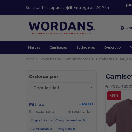
¡N
Solicitar Presupuesto
|
Entrega en 24-72h
Ho
Marcas
Camisetas
Sudaderas
Deportivo
P
Inicio
Ropa básica | Complementos
Camisetas
Mujere
Camise
Ordenar por
41 resultado
-58%
Filtros
« Reset
Seleccionado
41 resultados.
Ropa básica | Complementos
Camisetas
Mujeres