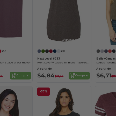
¡Personalízalo!
¡Personalízalo!
+53
+10
Next Level 6733
Bella+Canvas
dón suave al por mayor
Next Level™ Ladies Tri-Blend Racerback Tank
Ladies Racerb
A partir de:
A partir de:
$4,84
$6,71
Comprar
Comprar
70
$18,32
$17
-37%