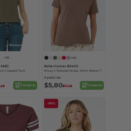
¡Personalízalo!
¡Personalízalo!
+10
+44
 6682
Bella+Canvas B6400
ack Cropped Tank
Missy's Relaxed Jersey Short-Sleeve T-Shirt
A partir de:
$5,80
Comprar
Comprar
,68
$17,58
-66%