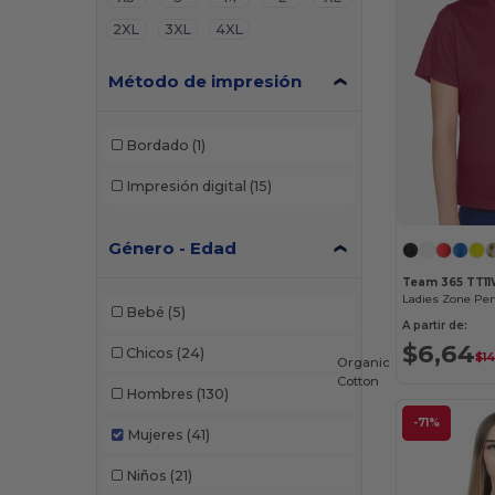
2XL
3XL
4XL
Método de impresión
Bordado
(1)
Impresión digital
(15)
Género - Edad
Team 365 TT1
Ladies Zone Per
Bebé
(5)
A partir de:
$6,64
Chicos
(24)
$1
Organic
Cotton
Hombres
(130)
-71%
Mujeres
(41)
Niños
(21)