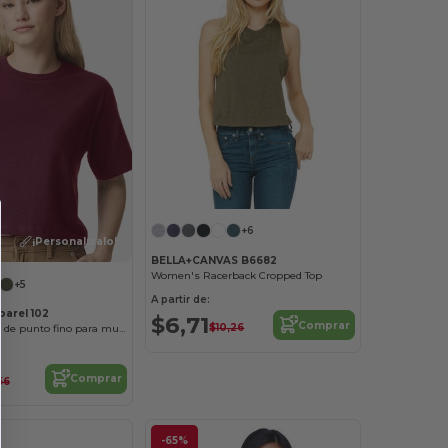
+6
¡Personalízalo!
BELLA+CANVAS B6682
Women's Racerback Cropped Top
+5
A partir de:
arel 102
$6,71
Comprar
$10,26
Camiseta Boxy de punto fino para mujer
Comprar
,56
-65%