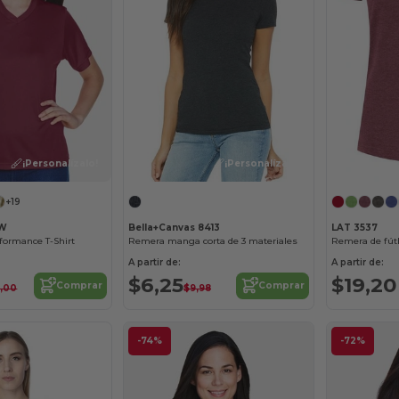
¡Personalízalo!
¡Personalízalo!
+19
1W
Bella+Canvas 8413
LAT 3537
formance T-Shirt
Remera manga corta de 3 materiales
Remera de fút
A partir de:
A partir de:
$6,25
$19,20
Comprar
Comprar
4,00
$9,98
-74%
-72%