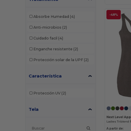
-48%
Absorbe Humedad
(4)
Anti-microbios
(2)
Cuidado facil
(4)
Enganche resistente
(2)
Protección solar de la UPF
(2)
Característica
Protección UV
(2)
Tela
Next Level App
Ladies Triblend
A partir de: