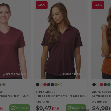
-45%
-47%
¡Personalízalo!
¡Personalízalo!
+19
+10
5W
AllPro 41800L
AllPro 4800
formance Mesh T-Shirt
Polo de alto rendimiento Pro-Lock para mujer
A partir de:
A partir de:
$9,47
$4,98
Comprar
Comprar
,50
$17,31
$
Organic