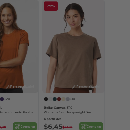
-72%
¡Personalízalo!
¡Personalízalo!
+20
+10
0L
Bella+Canvas 6110
Camiseta de alto rendimiento Pro-Lock para mujer
Women's 6 oz Heavyweight Tee
A partir de:
$6,45
Comprar
Comprar
9,38
$23,18