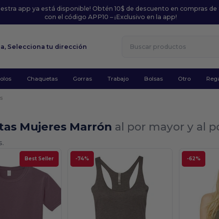
uestra app ya está disponible! Obtén 10$ de descuento en compras de
con el código APP10 – ¡Exclusivo en la app!
la,
Selecciona tu dirección
olos
Chaquetas
Gorras
Trabajo
Bolsas
Otro
Rega
s
tas Mujeres Marrón
al por mayor y al 
s.
Best Seller
-74%
-62%