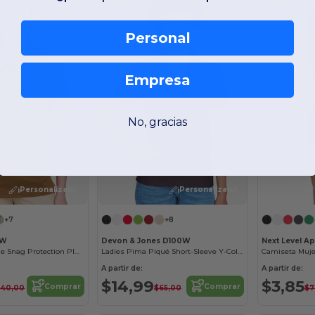
Personal
Empresa
No, gracias
¡Personalízalo!
¡Personalízalo!
+7
+8
8W
Devon & Jones D100W
Next Level Ap
Ladies Advantage Snag Protection Plus IL Polo
Ladies Pima Piqué Short-Sleeve Y-Collar Polo
A partir de:
A partir de:
$14,99
$3,85
Comprar
Comprar
$40,00
$65,00
$7