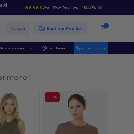
 80$
Over 10k+ Reviews
USA
/
Es
Buscar
Rastrear Pedido
los promocionales
Liquidación
¡Personalízalo!
por menor
-67%