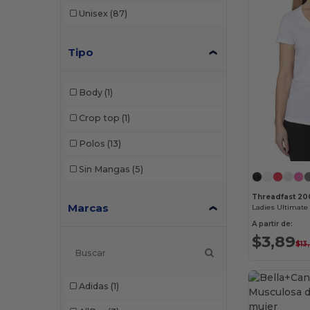
Unisex
(87)
Tipo
Body
(1)
Crop top
(1)
Polos
(13)
Sin Mangas
(5)
Threadfast 2
Marcas
A partir de:
$3,89
$13
Adidas
(1)