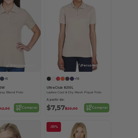
¡Personalízalo!
¡Personalízalo!
+5
+16
65W
UltraClub 8210L
Easy Blend Polo
Ladies Cool & Dry Mesh Piqué Polo
A partir de:
$7,57
Comprar
Comprar
42,00
$20,00
-35%