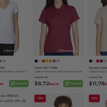
¡Personalízalo!
¡Personalízalo!
+12
+15
00RV
Team 365 TT21W
Harriton M2
Ladies Ultimate Short-Sleeve V-Neck T-Shirt
Ladies Command Snag Protection Polo
Ladies 5.6 oz. 
A partir de:
A partir de:
$8,72
$11,78
Comprar
Comprar
,38
$33,00
$
-76%
-55%