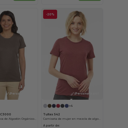
-20%
¡Personalízalo!
¡Personalízalo!
+4
EC3000
Tultex 542
Camiseta Clásica de Algodón Orgánico para Mujer
Camiseta de mujer en mezcla de algodón de primera calidad
A partir de: