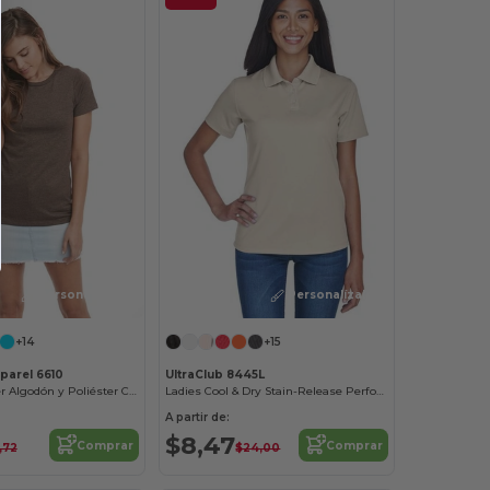
¡Personalízalo!
¡Personalízalo!
+14
+15
parel 6610
UltraClub 8445L
Camiseta Mujer Algodón y Poliéster Confort
Ladies Cool & Dry Stain-Release Performance Polo
A partir de:
$8,47
Comprar
Comprar
,72
$24,00