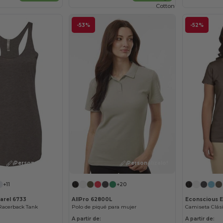
Cotton
-53%
-52%
¡Personalízalo!
¡Personalízalo!
+11
+20
arel 6733
AllPro 62800L
Econscious 
 Racerback Tank
Polo de piqué para mujer
A partir de:
A partir de: