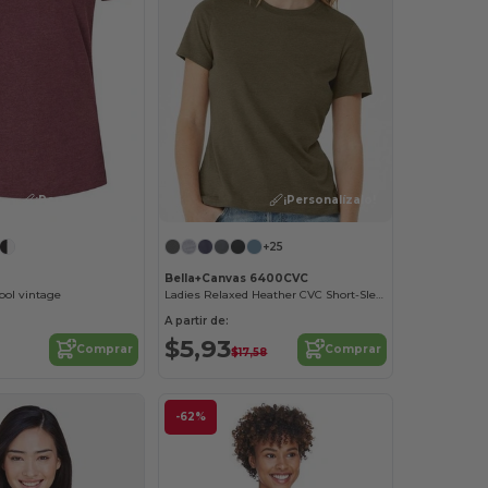
¡Personalízalo!
¡Personalízalo!
+25
Bella+Canvas 6400CVC
bol vintage
Ladies Relaxed Heather CVC Short-Sleeve T-Shirt
A partir de:
$5,93
Comprar
Comprar
$17,58
-62%