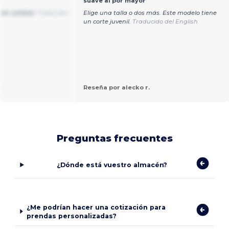
suave al por mayor
ran calidad.
Traducido
Elige una talla o dos más. Este modelo tiene
un corte juvenil.
Traducido del English
.
Reseña por alecko r.
Preguntas frecuentes
¿Dónde está vuestro almacén?
¿Me podrían hacer una cotización para
prendas personalizadas?