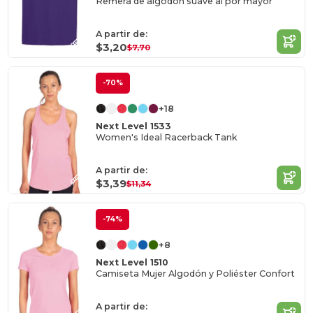
Remera de algodón suave al por mayor
A partir de:
$3,20
$7,70
-70%
+18
Next Level 1533
Women's Ideal Racerback Tank
A partir de:
$3,39
$11,34
-74%
+8
Next Level 1510
Camiseta Mujer Algodón y Poliéster Confort
A partir de: