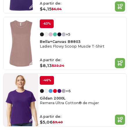
A partir de:
$4,15
$6,04
-63%
+5
Bella+Canvas B8803
Ladies Flowy Scoop Muscle T-Shirt
A partir de:
$8,13
$22,24
-46%
+6
Gildan 2000L
Remera Ultra Cotton® de mujer
A partir de:
$5,06
$9,40