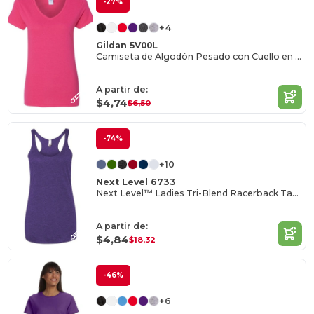
-27%
+4
Gildan 5V00L
Camiseta de Algodón Pesado con Cuello en V para Mujer
A partir de:
$4,74
$6,50
-74%
+10
Next Level 6733
Next Level™ Ladies Tri-Blend Racerback Tank
A partir de:
$4,84
$18,32
-46%
+6