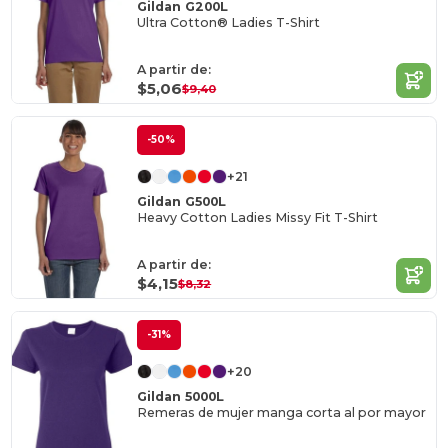
Gildan G200L
Ultra Cotton® Ladies T-Shirt
A partir de:
$5,06
$9,40
-50%
+21
Gildan G500L
Heavy Cotton Ladies Missy Fit T-Shirt
A partir de:
$4,15
$8,32
-31%
+20
Gildan 5000L
Remeras de mujer manga corta al por mayor