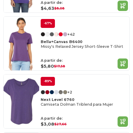
A partir de:
$4,63
$8,08
-67%
+42
Bella+Canvas B6400
Missy's Relaxed Jersey Short-Sleeve T-Shirt
A partir de:
$5,80
$17,58
-89%
+2
Next Level 6760
Camiseta Dolman Triblend para Mujer
A partir de:
$3,08
$27,66