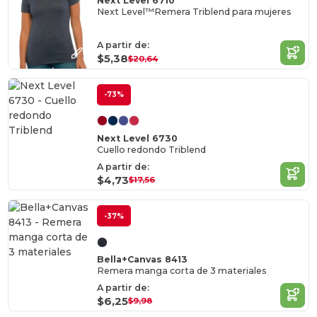
Next Level 6710
Next Level™Remera Triblend para mujeres
A partir de:
$5,38
$20,64
-73%
Next Level 6730
Cuello redondo Triblend
A partir de:
$4,73
$17,56
-37%
Bella+Canvas 8413
Remera manga corta de 3 materiales
A partir de:
$6,25
$9,98