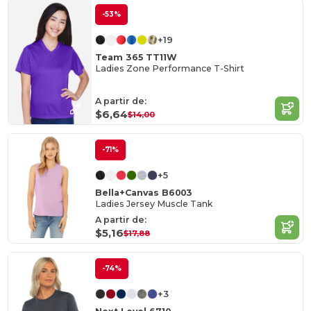
-53%
+19
Team 365 TT11W
Ladies Zone Performance T-Shirt
A partir de:
$6,64
$14,00
-71%
+5
Bella+Canvas B6003
Ladies Jersey Muscle Tank
A partir de:
$5,16
$17,88
-74%
+3