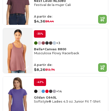
Next Level NL5080
Festival de la mujer Cali
A partir de:
$4,36
$8,44
-35%
+3
Bella+Canvas 8800
Musculosa Flowy Racerback
A partir de:
$8,26
$12,74
-43%
+14
Gildan G640L
Softstyle® Ladies 4.5 oz. Junior Fit T-Shirt