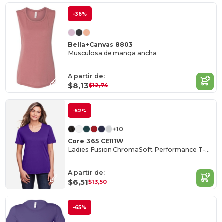
-36%
Bella+Canvas 8803
Musculosa de manga ancha
A partir de:
$8,13
$12,74
-52%
+10
Core 365 CE111W
Ladies Fusion ChromaSoft Performance T-Shirt
A partir de:
$6,51
$13,50
-65%