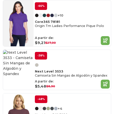
-66%
+10
Core365 78181
Origin Tm Ladies Performance Pique Polo
A partir de:
$9,21
$27,00
-38%
Next Level 3533
Camiseta Sin Mangas de Algodón y Spandex
A partir de:
$5,48
$8,90
-48%
+4