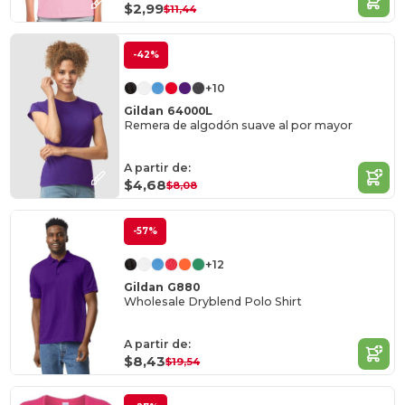
$2,99
$11,44
-42%
+10
Gildan 64000L
Remera de algodón suave al por mayor
A partir de:
$4,68
$8,08
-57%
+12
Gildan G880
Wholesale Dryblend Polo Shirt
A partir de:
$8,43
$19,54