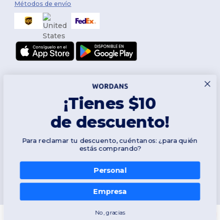
Métodos de envío
¡Tienes $10
de descuento!
Síguenos
Para reclamar tu descuento, cuéntanos: ¿para quién
estás comprando?
Personal
2026. Todos los derechos reservados
Términos y Condiciones
|
Política de personalización
|
Política de
Privacidad
|
Política de Cookies
|
Mapa del sitio
Empresa
No, gracias