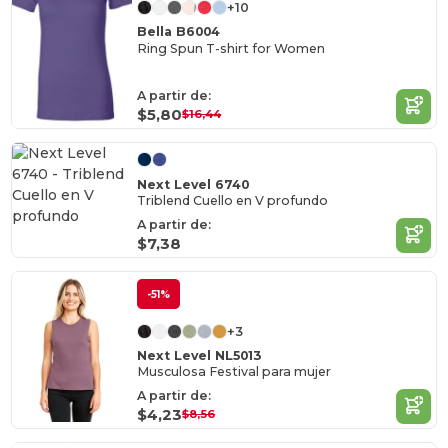
+10
Bella B6004
Ring Spun T-shirt for Women
A partir de:
$5,80
$16,44
Next Level 6740
Triblend Cuello en V profundo
A partir de:
$7,38
-51%
+3
Next Level NL5013
Musculosa Festival para mujer
A partir de:
$4,23
$8,56