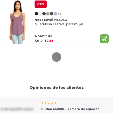
-28%
+4
Next Level NL5033
Musculosa Festival para mujer
A partir de:
$5,21
$7,28
Opiniones de los clientes
★ ★ ★ ★ ★
ra de algodón suave
Gildan 64000L - Remera de algodón