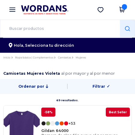
×
App de Wordans
Descargar app
¡Mejores precios en app!
Hola,
Selecciona tu dirección
Inicio
Ropa básica | Complementos
Camisetas
Mujeres
Camisetas Mujeres Violeta
al por mayor y al por menor
Ordenar por
Filtrar
✓
69 resultados.
-58%
Best Seller
+53
Gildan 64000