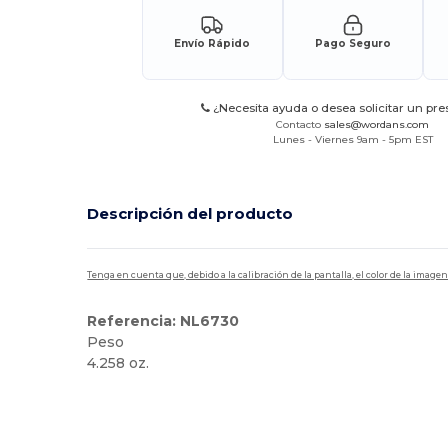
Envío Rápido
Pago Seguro
¿Necesita ayuda o desea solicitar un pr
Contacto
sales@wordans.com
Lunes - Viernes 9am - 5pm EST
Descripción del producto
Tenga en cuenta que, debido a la calibración de la pantalla, el color de la imag
Referencia: NL6730
Peso
4.258 oz.
Personalizable