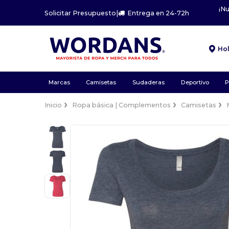
¡N
Solicitar Presupuesto
|
Entrega en 24-72h
Ho
Marcas
Camisetas
Sudaderas
Deportivo
P
Inicio
Ropa básica | Complementos
Camisetas