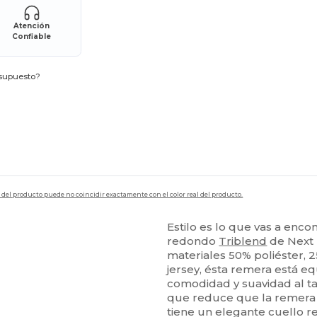
Atención
Confiable
esupuesto?
en del producto puede no coincidir exactamente con el color real del producto.
Estilo es lo que vas a enc
redondo
Triblend
de Next 
materiales 50% poliéster,
jersey, ésta remera está e
comodidad y suavidad al t
que reduce que la remera 
tiene un elegante cuello re