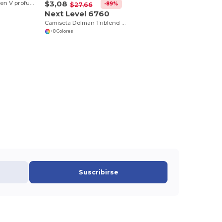
$3,08
Triblend Cuello en V profundo
-89%
$27,66
Next Level 6760
Camiseta Dolman Triblend para Mujer
+8 Colores
Suscribirse