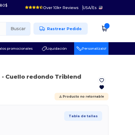
 80$
Over 10k+ Reviews
USA
/
Es
Buscar
Rastrear Pedido
los promocionales
Liquidación
¡Personalízalo!
e
- Cuello redondo Triblend
⚠️ Producto no retornable
Tabla de tallas