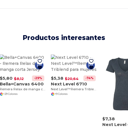
Productos interesantes
$5,80
$5,38
-29%
-74%
$8,12
$20,64
Bella+Canvas 6400
Next Level 6710
Remera Relax de manga corta Jersey
Next Level™Remera Triblend para mujeres
+29 Colores
+9 Colores
$7,38
Next Level