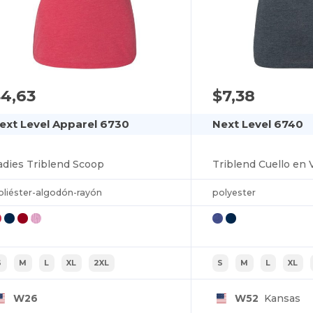
4,63
$7,38
ext Level Apparel 6730
Next Level 6740
adies Triblend Scoop
Triblend Cuello en 
oliéster-algodón-rayón
polyester
S
M
L
XL
2XL
S
M
L
XL
W26
W52
Kansas