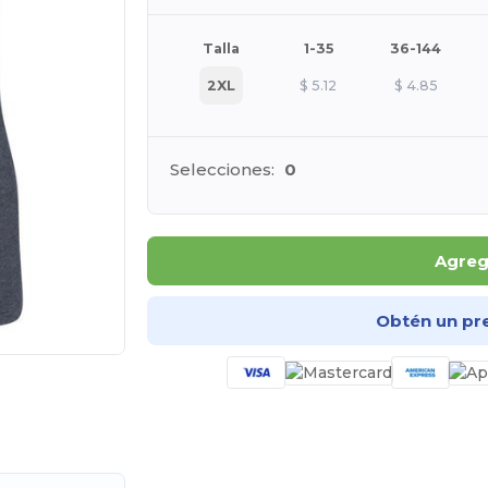
Talla
1-35
36-144
2XL
$
5.12
$
4.85
Selecciones:
0
Agrega
Obtén un pr
e AQUÍ!