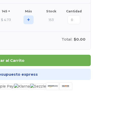
145 +
Más
Stock
Cantidad
+
$
4.73
153
Total:
$0.00
r al Carrito
esupuesto express