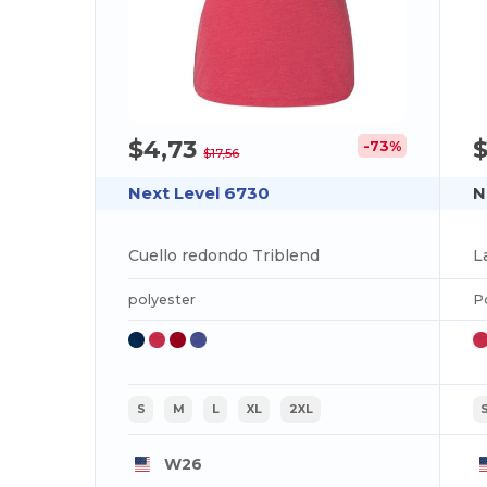
$4,73
$
-73%
$17,56
Next Level 6730
N
Cuello redondo Triblend
L
polyester
P
S
M
L
XL
2XL
W26