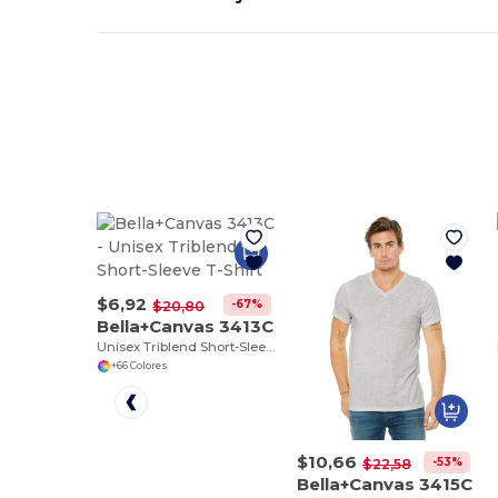
$6,92
-67%
$20,80
Bella+Canvas 3413C
Unisex Triblend Short-Sleeve T-Shirt
+66 Colores
$10,66
-53%
$22,58
Bella+Canvas 3415C