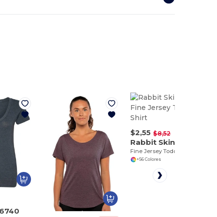
$2,55
-70%
$8,52
Rabbit Skins 3321
Fine Jersey Toddler T-Shirt
+56 Colores
 6740