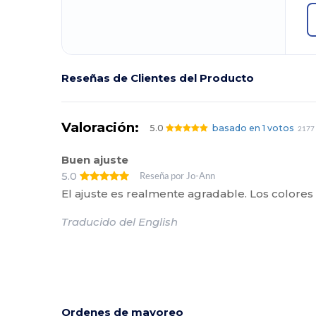
Reseñas de Clientes del Producto
Valoración:
5.0
basado en 1 votos
2177 
Buen ajuste
5.0
Reseña por Jo-Ann
El ajuste es realmente agradable. Los colores 
Traducido del English
Ordenes de mayoreo