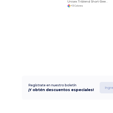
Unisex Triblend Short-Sleeve V-Neck T-Shirt
+13 Colores
Regístrate en nuestro boletín
¡Y obtén descuentos especiales!