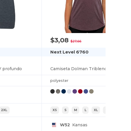
$3,08
-89%
$27,66
Next Level 6760
V profundo
Camiseta Dolman Triblend para Mujer
polyester
2XL
XS
S
M
L
XL
2XL
W52
Kansas