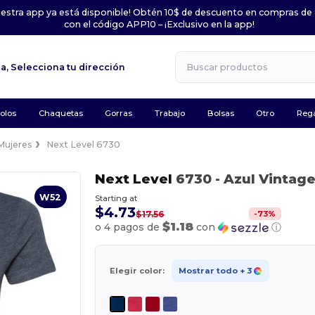
uestra app ya está disponible! Obtén 10$ de descuento en compras de
con el código APP10 – ¡Exclusivo en la app!
la,
Selecciona tu dirección
olos
Chaquetas
Gorras
Trabajo
Bolsas
Otro
Rega
Mujeres
Next Level 6730
Next Level
6730
- Azul Vintag
W52
Starting at
$4.73
-
73
%
$17.56
$1.18
o 4 pagos de
con
ⓘ
Elegir color:
Mostrar todo
+ 3